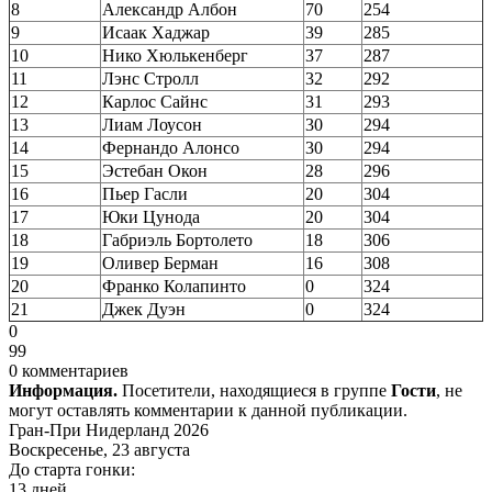
8
Александр Албон
70
254
9
Исаак Хаджар
39
285
10
Нико Хюлькенберг
37
287
11
Лэнс Стролл
32
292
12
Карлос Сайнс
31
293
13
Лиам Лоусон
30
294
14
Фернандо Алонсо
30
294
15
Эстебан Окон
28
296
16
Пьер Гасли
20
304
17
Юки Цунода
20
304
18
Габриэль Бортолето
18
306
19
Оливер Берман
16
308
20
Франко Колапинто
0
324
21
Джек Дуэн
0
324
0
99
0 комментариев
Информация.
Посетители, находящиеся в группе
Гости
, не
могут оставлять комментарии к данной публикации.
Гран-При Нидерланд 2026
Воскресенье, 23 августа
До старта гонки:
13 дней