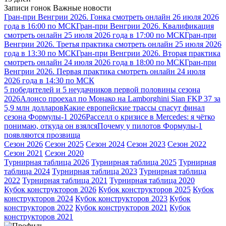
Записи гонок
Важные новости
Гран-при Венгрии 2026. Гонка смотреть онлайн 26 июля 2026
года в 16:00 по МСК
Гран-при Венгрии 2026. Квалификация
смотреть онлайн 25 июля 2026 года в 17:00 по МСК
Гран-при
Венгрии 2026. Третья практика смотреть онлайн 25 июля 2026
года в 13:30 по МСК
Гран-при Венгрии 2026. Вторая практика
смотреть онлайн 24 июля 2026 года в 18:00 по МСК
Гран-при
Венгрии 2026. Первая практика смотреть онлайн 24 июля
2026 года в 14:30 по МСК
5 победителей и 5 неудачников первой половины сезона
2026
Алонсо проехал по Монако на Lamborghini Sian FKP 37 за
5,9 млн долларов
Какие европейские трассы спасут финал
сезона Формулы-1 2026
Расселл о кризисе в Mercedes: я чётко
понимаю, откуда он взялся
Почему у пилотов Формулы-1
появляются прозвища
Сезон 2026
Сезон 2025
Сезон 2024
Сезон 2023
Сезон 2022
Сезон 2021
Сезон 2020
Турнирная таблица 2026
Турнирная таблица 2025
Турнирная
таблица 2024
Турнирная таблица 2023
Турнирная таблица
2022
Турнирная таблица 2021
Турнирная таблица 2020
Кубок конструкторов 2026
Кубок конструкторов 2025
Кубок
конструкторов 2024
Кубок конструкторов 2023
Кубок
конструкторов 2022
Кубок конструкторов 2021
Кубок
конструкторов 2021