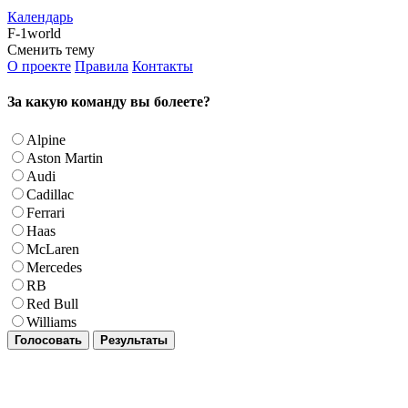
Календарь
F-1world
Сменить тему
О проекте
Правила
Контакты
За какую команду вы болеете?
Alpine
Aston Martin
Audi
Cadillac
Ferrari
Haas
McLaren
Mercedes
RB
Red Bull
Williams
Голосовать
Результаты