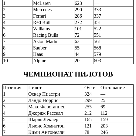
1
McLaren
623
—
2
Mercedes
290
333
3
Ferrari
286
337
4
Red Bull
272
351
5
Williams
101
522
6
Racing Bulls
72
551
7
Aston Martin
62
561
8
Sauber
55
568
9
Haas
44
579
10
Alpine
20
603
ЧЕМПИОНАТ ПИЛОТОВ
Позиция
Пилот
Очки
Отставание
1
Оскар Пиастри
324
—
2
Ландо Норрис
299
25
3
Макс Ферстаппен
255
69
4
Джордж Расселл
212
112
5
Шарль Леклер
165
159
6
Льюис Хэмилтон
121
203
7
Кими Антонелли
78
246