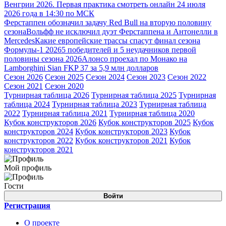
Венгрии 2026. Первая практика смотреть онлайн 24 июля
2026 года в 14:30 по МСК
Ферстаппен обозначил задачу Red Bull на вторую половину
сезона
Вольфф не исключил дуэт Ферстаппена и Антонелли в
Mercedes
Какие европейские трассы спасут финал сезона
Формулы-1 2026
5 победителей и 5 неудачников первой
половины сезона 2026
Алонсо проехал по Монако на
Lamborghini Sian FKP 37 за 5,9 млн долларов
Сезон 2026
Сезон 2025
Сезон 2024
Сезон 2023
Сезон 2022
Сезон 2021
Сезон 2020
Турнирная таблица 2026
Турнирная таблица 2025
Турнирная
таблица 2024
Турнирная таблица 2023
Турнирная таблица
2022
Турнирная таблица 2021
Турнирная таблица 2020
Кубок конструкторов 2026
Кубок конструкторов 2025
Кубок
конструкторов 2024
Кубок конструкторов 2023
Кубок
конструкторов 2022
Кубок конструкторов 2021
Кубок
конструкторов 2021
Мой профиль
Гости
Войти
Регистрация
О проекте