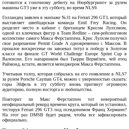
готовится к гоночному дебюту на Нюрбургринге за рулем
машины GT3 уже в эту субботу, во время NLS9.
Голландец заявлен в экипаже №31 на Ferrari 296 GT3, который
выставляет швейцарская команда Emil Frey Racing. Он
разделит место в кабине с британцем Крисом Лулхэмом,
одной из ключевых фигур в Team Redline – сим-рейсинговом
коллективе самого Макса Ферстаппена. Крис Лулхэм получил
свое разрешение Permit Grade A одновременно с Максом. В
прошлое воскресенье он завоевал титул и победу в Золотом
классе на финале GT World Challenge Europe Sprint Cup в
Валенсии. Его напарником был Тьерри Вермёлен, чей отец
Раймонд, кстати, является менеджером Макса Ферстаппена.
Учитывая толпу, которая собралась на его появление в NLS7
за рулем Porsche Cayman GT4, можно с уверенностью сказать:
горы Эйфель в эту субботу вновь притянут огромную
аудиторию, полную восторга и любопытства.
Повторит ли Макс Ферстаппен тот невероятный
неофициальный рекорд времени круга, который он установил,
тестируя Ferrari 296 GT3 под псевдонимом Франц Херманн?
На этот раз DMSB будет рядом, чтобы все зафиксировать
официально.