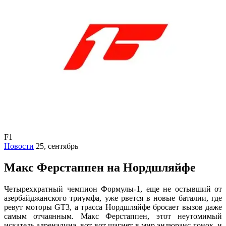
F1
Новости
25, сентябрь
Макс Ферстаппен на Нордшляйфе
Четырехкратный чемпион Формулы-1, еще не остывший от
азербайджанского триумфа, уже рвется в новые баталии, где
ревут моторы GT3, а трасса Нордшляйфе бросает вызов даже
самым отчаянным. Макс Ферстаппен, этот неутомимый
искатель адреналина, вот-вот шагнет в мир эндюранс-гонок, и