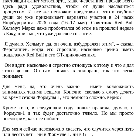
Настоящий фанат мотоспорта, Макс Ферстаппен прежде всего
здесь ради удовольствия, чтобы от души насладиться
процессом. И все же несложно представить, что в глубине
души он уже прикидывает варианты участия в 24 часах
Нюрбургринга 2026 года (16–17 мая). Советник Red Bull
Хельмут Марко даже проболтался об этом на прошлой неделе
в Баку, признав, что уже дал свое согласие.
"Я думаю, Хельмут, да, он очень взбудоражен этим", – сказал
Ферстаппен, когда его спросили, насколько ценно иметь
поддержку Red Bull в его GT-приключениях.
"Он видит, насколько я страстно отношусь к этому и что я для
этого делаю. Он сам гонялся в эндюранс, так что легко
понимает.
Для меня, да, это очень важно – иметь возможность
заниматься такими вещами. Конечно, сколько я смогу делать
во время сезона Формулы-1, это немного сложно, верно?
Кроме того, в следующем году новые правила, думаю, в
Формуле-1 и так будет достаточно тяжело. Но мы просто
посмотрим, как все пойдет.
Для меня сейчас невозможно сказать, что случится через пять
или десять лет – ни в Формуле-1, ни в GT".