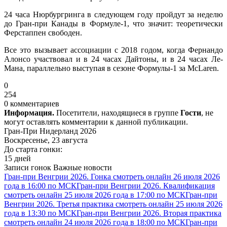
24 часа Нюрбургринга в следующем году пройдут за неделю
до Гран-при Канады в Формуле-1, что значит: теоретически
Ферстаппен свободен.
Все это вызывает ассоциации с 2018 годом, когда Фернандо
Алонсо участвовал и в 24 часах Дайтоны, и в 24 часах Ле-
Мана, параллельно выступая в сезоне Формулы-1 за McLaren.
0
254
0 комментариев
Информация.
Посетители, находящиеся в группе
Гости
, не
могут оставлять комментарии к данной публикации.
Гран-При Нидерланд 2026
Воскресенье, 23 августа
До старта гонки:
15 дней
Записи гонок
Важные новости
Гран-при Венгрии 2026. Гонка смотреть онлайн 26 июля 2026
года в 16:00 по МСК
Гран-при Венгрии 2026. Квалификация
смотреть онлайн 25 июля 2026 года в 17:00 по МСК
Гран-при
Венгрии 2026. Третья практика смотреть онлайн 25 июля 2026
года в 13:30 по МСК
Гран-при Венгрии 2026. Вторая практика
смотреть онлайн 24 июля 2026 года в 18:00 по МСК
Гран-при