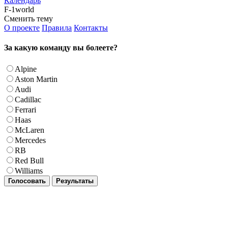
Календарь
F-1world
Сменить тему
О проекте
Правила
Контакты
За какую команду вы болеете?
Alpine
Aston Martin
Audi
Cadillac
Ferrari
Haas
McLaren
Mercedes
RB
Red Bull
Williams
Голосовать
Результаты