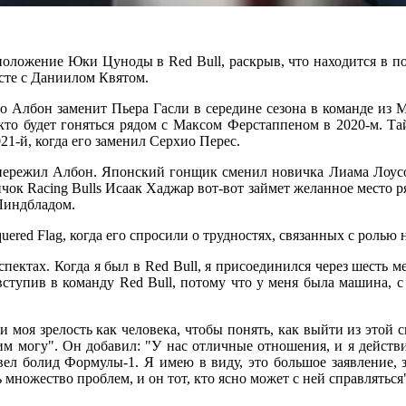
 положение Юки Цуноды в Red Bull, раскрыв, что находится в п
есте с Даниилом Квятом.
о Албон заменит Пьера Гасли в середине сезона в команде из М
кто будет гоняться рядом с Максом Ферстаппеном в 2020-м. Тай
21-й, когда его заменил Серхио Перес.
пережил Албон. Японский гонщик сменил новичка Лиама Лоусона
вичок Racing Bulls Исаак Хаджар вот-вот займет желанное место 
 Линдбладом.
uered Flag, когда его спросили о трудностях, связанных с ролью
пектах. Когда я был в Red Bull, я присоединился через шесть м
ступив в команду Red Bull, потому что у меня была машина, с 
и моя зрелость как человека, чтобы понять, как выйти из этой 
м могу". Он добавил: "У нас отличные отношения, и я действ
 вел болид Формулы-1. Я имею в виду, это большое заявление, 
 множество проблем, и он тот, кто ясно может с ней справляться