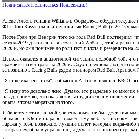
Подписаться
Подписаться
Поддержать!
Алекс Албон, гонщик Williams в Формуле-1, обсудил текущее
Ф1 с Toro Rosso (ныне известной как Racing Bulls) в 2019-м вм
После Гран-при Венгрии того же года Red Bull подтвердил, чт
сезона-2019 для оценки выступлений Албона, чтобы решить, 
2020-й, но был понижен до роли тест-пилота и резервиста на 20
Цунода оказался в аналогичной ситуации, подобной той, что 
сражается за контракт на 2026-й. Слухи предполагают, что но
за позицию в Racing Bulls рядом с юниором Red Bull Арвидом
"Я сталкивался с этим", - объяснил Албон в подкасте BBC Cheq
"Я вижу это довольно ясно. Думаю, это разделено во многих ас
назад, понимаю, что оказался в затруднительном положении, в
опыта, чтобы выбраться из этого.
Я боролся с этим, но мой уровень опыта не был достаточным, 
общаюсь с Юки и стараюсь помочь ему любым способом, каки
гаража у тебя, возможно, лучший пилот, который когда-либо
которая неудобна в управлении, и думаю, он способен скрывать