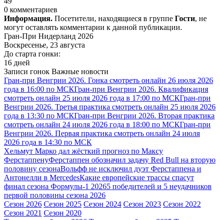
49
0 комментариев
Информация.
Посетители, находящиеся в группе
Гости
, не
могут оставлять комментарии к данной публикации.
Гран-При Нидерланд 2026
Воскресенье, 23 августа
До старта гонки:
16 дней
Записи гонок
Важные новости
Гран-при Венгрии 2026. Гонка смотреть онлайн 26 июля 2026
года в 16:00 по МСК
Гран-при Венгрии 2026. Квалификация
смотреть онлайн 25 июля 2026 года в 17:00 по МСК
Гран-при
Венгрии 2026. Третья практика смотреть онлайн 25 июля 2026
года в 13:30 по МСК
Гран-при Венгрии 2026. Вторая практика
смотреть онлайн 24 июля 2026 года в 18:00 по МСК
Гран-при
Венгрии 2026. Первая практика смотреть онлайн 24 июля
2026 года в 14:30 по МСК
Хельмут Марко дал жёсткий прогноз по Максу
Ферстаппену
Ферстаппен обозначил задачу Red Bull на вторую
половину сезона
Вольфф не исключил дуэт Ферстаппена и
Антонелли в Mercedes
Какие европейские трассы спасут
финал сезона Формулы-1 2026
5 победителей и 5 неудачников
первой половины сезона 2026
Сезон 2026
Сезон 2025
Сезон 2024
Сезон 2023
Сезон 2022
Сезон 2021
Сезон 2020