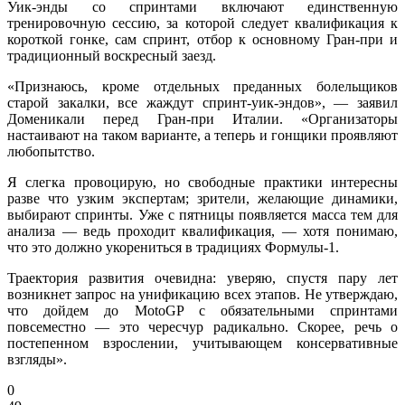
Уик-энды со спринтами включают единственную
тренировочную сессию, за которой следует квалификация к
короткой гонке, сам спринт, отбор к основному Гран-при и
традиционный воскресный заезд.
«Признаюсь, кроме отдельных преданных болельщиков
старой закалки, все жаждут спринт-уик-эндов», — заявил
Доменикали перед Гран-при Италии. «Организаторы
настаивают на таком варианте, а теперь и гонщики проявляют
любопытство.
Я слегка провоцирую, но свободные практики интересны
разве что узким экспертам; зрители, желающие динамики,
выбирают спринты. Уже с пятницы появляется масса тем для
анализа — ведь проходит квалификация, — хотя понимаю,
что это должно укорениться в традициях Формулы-1.
Траектория развития очевидна: уверяю, спустя пару лет
возникнет запрос на унификацию всех этапов. Не утверждаю,
что дойдем до MotoGP с обязательными спринтами
повсеместно — это чересчур радикально. Скорее, речь о
постепенном взрослении, учитывающем консервативные
взгляды».
0