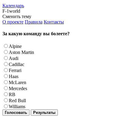
Календарь
F-1world
Сменить тему
О проекте
Правила
Контакты
За какую команду вы болеете?
Alpine
Aston Martin
Audi
Cadillac
Ferrari
Haas
McLaren
Mercedes
RB
Red Bull
Williams
Голосовать
Результаты