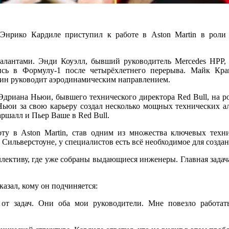
i Энрико Кардиле приступил к работе в Aston Martin в роли
антами. Энди Коуэлл, бывший руководитель Mercedes HPP, в
ись в Формулу-1 после четырёхлетнего перерыва. Майк Крак
ндин руководит аэродинамическим направлением.
Эдриана Ньюи, бывшего технического директора Red Bull, на р
. Ньюи за свою карьеру создал несколько мощных технических а
аршалл и Пьер Ваше в Red Bull.
оту в Aston Martin, став одним из множества ключевых техн
 Сильверстоуне, у специалистов есть всё необходимое для созд
лективу, где уже собраны выдающиеся инженеры. Главная задач
сказал, кому он подчиняется:
т задач. Они оба мои руководители. Мне повезло работа