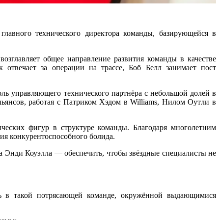
 главного технического директора команды, базирующейся в
озглавляет общее направление развития команды в качестве
 отвечает за операции на трассе, Боб Белл занимает пост
оль управляющего технического партнёра с небольшой долей в
льянсов, работая с Патриком Хэдом в Williams, Нилом Оутли в
ических фигур в структуре команды. Благодаря многолетним
ания конкурентоспособного болида.
а Энди Коуэлла — обеспечить, чтобы звёздные специалисты не
ть в такой потрясающей команде, окружённой выдающимися