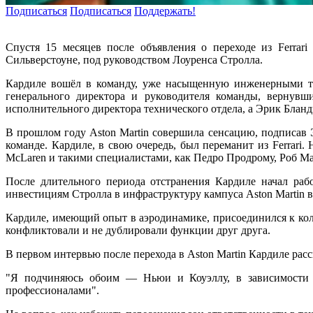
Подписаться
Подписаться
Поддержать!
Спустя 15 месяцев после объявления о переходе из Ferrar
Сильверстоуне, под руководством Лоуренса Стролла.
Кардиле вошёл в команду, уже насыщенную инженерными тал
генерального директора и руководителя команды, вернувш
исполнительного директора технического отдела, а Эрик Бла
В прошлом году Aston Martin совершила сенсацию, подписав 
команде. Кардиле, в свою очередь, был переманит из Ferrari
McLaren и такими специалистами, как Педро Продрому, Роб М
После длительного периода отстранения Кардиле начал раб
инвестициям Стролла в инфраструктуру кампуса Aston Martin в
Кардиле, имеющий опыт в аэродинамике, присоединился к кол
конфликтовали и не дублировали функции друг друга.
В первом интервью после перехода в Aston Martin Кардиле рас
"Я подчиняюсь обоим — Ньюи и Коуэллу, в зависимости о
профессионалами".