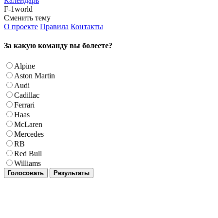
Календарь
F-1world
Сменить тему
О проекте
Правила
Контакты
За какую команду вы болеете?
Alpine
Aston Martin
Audi
Cadillac
Ferrari
Haas
McLaren
Mercedes
RB
Red Bull
Williams
Голосовать
Результаты