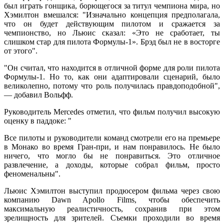
был играть гонщика, борющегося за титул чемпиона мира, но
Хэмилтон вмешался: "Изначально концепция предполагала,
что он будет действующим пилотом и сражается за
чемпионство, но Льюис сказал: «Это не сработает, ты
слишком стар для пилота Формулы-1». Брэд был не в восторге
от этого".
"Он считал, что находится в отличной форме для роли пилота
Формулы-1. Но то, как они адаптировали сценарий, было
великолепно, потому что роль получилась правдоподобной",
— добавил Вольфф.
Руководитель Mercedes отметил, что фильм получил высокую
оценку в паддоке: "
Все пилоты и руководители команд смотрели его на премьере
в Монако во время Гран-при, и нам понравилось. Не было
ничего, что могло бы не понравиться. Это отличное
развлечение, а доходы, которые собрал фильм, просто
феноменальны".
Льюис Хэмилтон выступил продюсером фильма через свою
компанию Dawn Apollo Films, чтобы обеспечить
максимальную реалистичность, сохранив при этом
зрелищность для зрителей. Съемки проходили во время