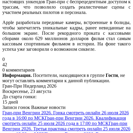
настоящих уикендов Гран-при с беспрецедентным доступом к
трассам, что позволило создать реалистичные сцены с
участием реальных пилотов и персонала.
Apple разработала передовые камеры, встроенные в болиды,
чтобы запечатлеть уникальные кадры, ранее невиданные на
большом экране. После рекордного проката с кассовыми
сборами около 629 миллионов долларов фильм стал самым
кассовым спортивным фильмом в истории. На фоне такого
успеха уже заговорили о возможном сиквеле.
0
42
0 комментариев
Информация.
Посетители, находящиеся в группе
Гости
, не
могут оставлять комментарии к данной публикации.
Гран-При Нидерланд 2026
Воскресенье, 23 августа
До старта гонки:
15 дней
Записи гонок
Важные новости
Гран-при Венгрии 2026. Гонка смотреть онлайн 26 июля 2026
года в 16:00 по МСК
Гран-при Венгрии 2026. Квалификация
смотреть онлайн 25 июля 2026 года в 17:00 по МСК
Гран-при
Венгрии 2026. Третья практика смотреть онлайн 25 июля 2026