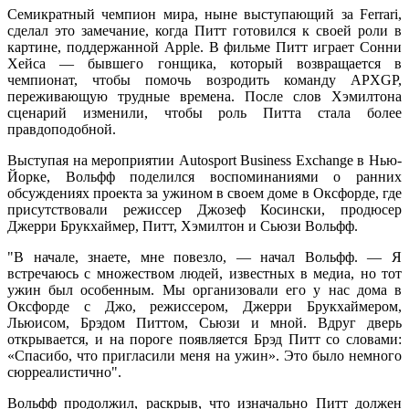
Семикратный чемпион мира, ныне выступающий за Ferrari,
сделал это замечание, когда Питт готовился к своей роли в
картине, поддержанной Apple. В фильме Питт играет Сонни
Хейса — бывшего гонщика, который возвращается в
чемпионат, чтобы помочь возродить команду APXGP,
переживающую трудные времена. После слов Хэмилтона
сценарий изменили, чтобы роль Питта стала более
правдоподобной.
Выступая на мероприятии Autosport Business Exchange в Нью-
Йорке, Вольфф поделился воспоминаниями о ранних
обсуждениях проекта за ужином в своем доме в Оксфорде, где
присутствовали режиссер Джозеф Косински, продюсер
Джерри Брукхаймер, Питт, Хэмилтон и Сьюзи Вольфф.
"В начале, знаете, мне повезло, — начал Вольфф. — Я
встречаюсь с множеством людей, известных в медиа, но тот
ужин был особенным. Мы организовали его у нас дома в
Оксфорде с Джо, режиссером, Джерри Брукхаймером,
Льюисом, Брэдом Питтом, Сьюзи и мной. Вдруг дверь
открывается, и на пороге появляется Брэд Питт со словами:
«Спасибо, что пригласили меня на ужин». Это было немного
сюрреалистично".
Вольфф продолжил, раскрыв, что изначально Питт должен