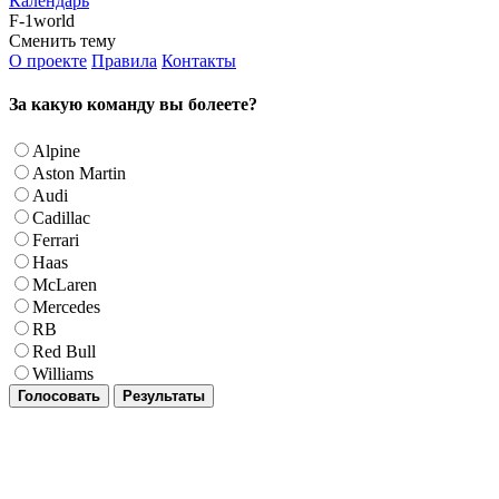
Календарь
F-1world
Сменить тему
О проекте
Правила
Контакты
За какую команду вы болеете?
Alpine
Aston Martin
Audi
Cadillac
Ferrari
Haas
McLaren
Mercedes
RB
Red Bull
Williams
Голосовать
Результаты