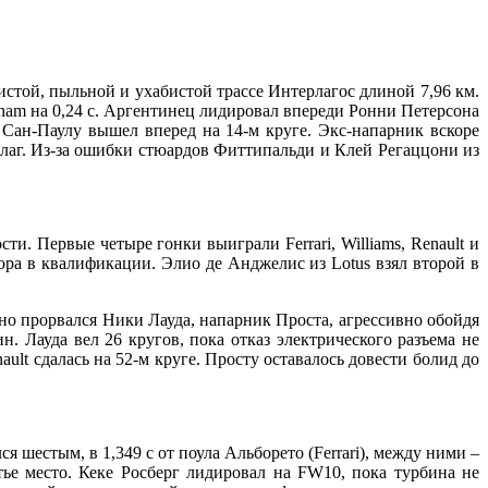
стой, пыльной и ухабистой трассе Интерлагос длиной 7,96 км.
bham на 0,24 с. Аргентинец лидировал впереди Ронни Петерсона
ц Сан-Паулу вышел вперед на 14-м круге. Экс-напарник вскоре
флаг. Из-за ошибки стюардов Фиттипальди и Клей Регаццони из
и. Первые четыре гонки выиграли Ferrari, Williams, Renault и
ра в квалификации. Элио де Анджелис из Lotus взял второй в
щно прорвался Ники Лауда, напарник Проста, агрессивно обойдя
. Лауда вел 26 кругов, пока отказ электрического разъема не
ult сдалась на 52-м круге. Просту оставалось довести болид до
шестым, в 1,349 с от поула Альборето (Ferrari), между ними –
тье место. Кеке Росберг лидировал на FW10, пока турбина не