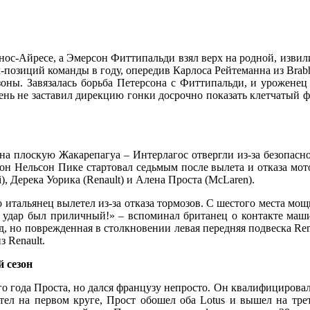
ос-Айресе, а Эмерсон Фиттипальди взял верх на родной, извили
ул-позиций команды в году, опередив Карлоса Рейтеманна из Bra
 зоны. Завязалась борьба Петерсона с Фиттипальди, и урожене
ень не заставил дирекцию гонки досрочно показать клетчатый 
а плоскую Жакарепагуа – Интерлагос отвергли из-за безопасност
он Нельсон Пике стартовал седьмым после вылета и отказа мото
i), Дерека Уорика (Renault) и Алена Проста (McLaren).
 итальянец вылетел из-за отказа тормозов. С шестого места мо
но удар был приличный!» – вспоминал британец о контакте машин
, но поврежденная в столкновении левая передняя подвеска Rena
 Renault.
й сезон
 года Проста, но дался французу непросто. Он квалифицировался 
тел на первом круге, Прост обошел оба Lotus и вышел на тре