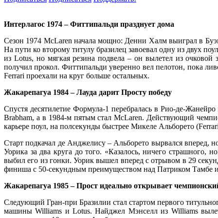
Интерлагос 1974 – Фиттипальди празднует дома
Сезон 1974 McLaren начала мощно: Денни Халм выиграл в Буэн
На пути ко второму титулу бразилец завоевал одну из двух по
из Lotus, но мягкая резина подвела – он вылетел из очковой
получил прокол. Фиттипальди уверенно вел пелотон, пока лив
Ferrari проехали на круг больше остальных.
Жакарепагуа 1984 – Лауда дарит Просту победу
Спустя десятилетие Формула-1 перебралась в Рио-де-Жанейро н
Brabham, а в 1984-м пятым стал McLaren. Действующий чемпи
карьере поул, на полсекунды быстрее Микеле Альборето (Ferrar
Старт подкачал де Анджелису – Альборето вырвался вперед, но
Уорика за два круга до того. «Казалось, ничего страшного, 
выбил его из гонки. Уорик вышел вперед с отрывом в 29 секунд
финиша с 50-секундным преимуществом над Патриком Тамбе из
Жакарепагуа 1985 – Прост идеально открывает чемпионски
Следующий Гран-при Бразилии стал стартом первого титульного
машины Williams и Lotus. Найджел Мэнселл из Williams выле