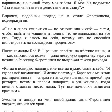
паршивым, но виной тому моя забота. Я мог бы подумать:
"Эта машина и так не в деле, так что отстану".»
Впрочем, подобный подход не в стиле Ферстаппена,
подчеркнул он:
«Я не в силах смириться — по отношению к себе — с тем,
чтобы выйти из машины и понять, что не выложился на все
сто. Тогда я злюсь на себя, потому что не способен
пилотировать на восемьдесят процентов.»
После команды Red Bull решила перейти на жёсткие шины, и
— как выяснилось позже — дала неверную директиву вернуть
позицию Расселлу, Ферстаппен не выдержал такого расклада.
«Когда я покидаю машину, мне всегда нужно сказать себе: "Я
сделал всё возможное". Именно поэтому в Барселоне меня так
распирала злость — сперва из-за случившегося на прямой при
рестарте, потом в первом повороте, а уж конечно, когда
велели отдавать место назад. Тут все лампочки замигали
красным.»
Эмоции и досада на миг возобладали, хотя Ферстаппен
уверяет, что извлёк урок.