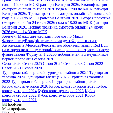
года в 16:00 по МСК
Гран-при Венгрии 2026. Квалификация
смотреть онлайн 25 июля 2026 года в 17:00 по МСК
Гран-при
Венгрии 2026. Третья практика смотреть онлайн 25 июля 2026
года в 13:30 по МСК
Гран-при Венгрии 2026. Вторая практика
смотреть онлайн 24 июля 2026 года в 18:00 по МСК
Гран-при
Венгрии 2026. Первая практика смотреть онлайн 24 июля
2026 года в 14:30 по МСК
Хельмут Марко дал жёсткий прогноз по Максу
Ферстаппену
Вольфф не исключил дуэт Ферстаппена и
Антонелли в Mercedes
Ферстаппен обозначил задачу Red Bull
на вторую половину сезона
Какие европейские трассы спасут
финал сезона Формулы-1 2026
5 победителей и 5 неудачников
первой половины сезона 2026
Сезон 2026
Сезон 2025
Сезон 2024
Сезон 2023
Сезон 2022
Сезон 2021
Сезон 2020
Турнирная таблица 2026
Турнирная таблица 2025
Турнирная
таблица 2024
Турнирная таблица 2023
Турнирная таблица
2022
Турнирная таблица 2021
Турнирная таблица 2020
Кубок конструкторов 2026
Кубок конструкторов 2025
Кубок
конструкторов 2024
Кубок конструкторов 2023
Кубок
конструкторов 2022
Кубок конструкторов 2021
Кубок
конструкторов 2021
Мой профиль