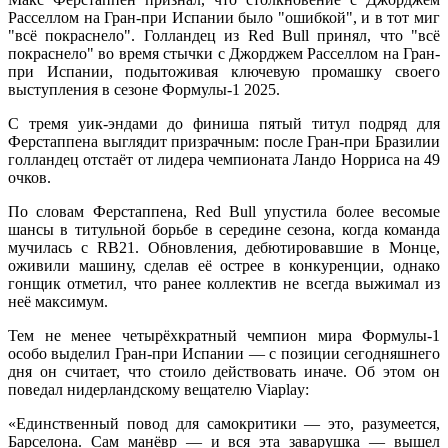
Расселлом на Гран-при Испании было "ошибкой", и в тот миг
"всё покраснело". Голландец из Red Bull принял, что "всё
покраснело" во время стычки с Джорджем Расселлом на Гран-
при Испании, подытоживая ключевую промашку своего
выступления в сезоне Формулы-1 2025.
С тремя уик-эндами до финиша пятый титул подряд для
Ферстаппена выглядит призрачным: после Гран-при Бразилии
голландец отстаёт от лидера чемпионата Ландо Норриса на 49
очков.
По словам Ферстаппена, Red Bull упустила более весомые
шансы в титульной борьбе в середине сезона, когда команда
мучилась с RB21. Обновления, дебютировавшие в Монце,
оживили машину, сделав её острее в конкуренции, однако
гонщик отметил, что ранее коллектив не всегда выжимал из
неё максимум.
Тем не менее четырёхкратный чемпион мира Формулы-1
особо выделил Гран-при Испании — с позиции сегодняшнего
дня он считает, что стоило действовать иначе. Об этом он
поведал нидерландскому вещателю Viaplay:
«Единственный повод для самокритики — это, разумеется,
Барселона. Сам манёвр — и вся эта заварушка — вышел