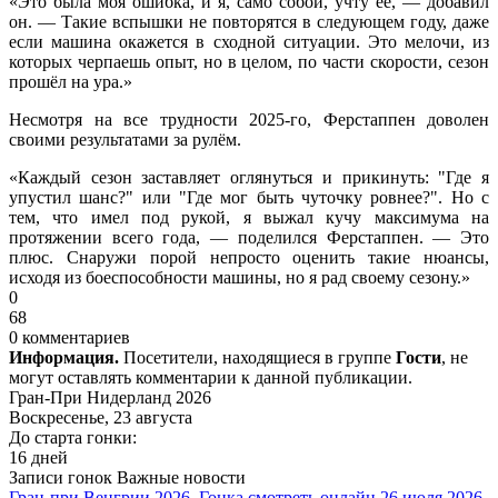
«Это была моя ошибка, и я, само собой, учту её, — добавил
он. — Такие вспышки не повторятся в следующем году, даже
если машина окажется в сходной ситуации. Это мелочи, из
которых черпаешь опыт, но в целом, по части скорости, сезон
прошёл на ура.»
Несмотря на все трудности 2025-го, Ферстаппен доволен
своими результатами за рулём.
«Каждый сезон заставляет оглянуться и прикинуть: "Где я
упустил шанс?" или "Где мог быть чуточку ровнее?". Но с
тем, что имел под рукой, я выжал кучу максимума на
протяжении всего года, — поделился Ферстаппен. — Это
плюс. Снаружи порой непросто оценить такие нюансы,
исходя из боеспособности машины, но я рад своему сезону.»
0
68
0 комментариев
Информация.
Посетители, находящиеся в группе
Гости
, не
могут оставлять комментарии к данной публикации.
Гран-При Нидерланд 2026
Воскресенье, 23 августа
До старта гонки:
16 дней
Записи гонок
Важные новости
Гран-при Венгрии 2026. Гонка смотреть онлайн 26 июля 2026