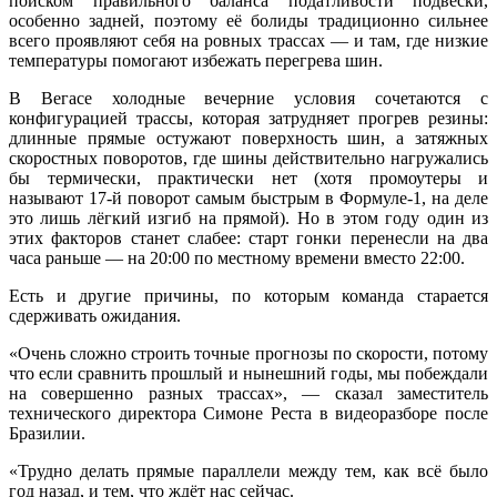
поиском правильного баланса податливости подвески,
особенно задней, поэтому её болиды традиционно сильнее
всего проявляют себя на ровных трассах — и там, где низкие
температуры помогают избежать перегрева шин.
В Вегасе холодные вечерние условия сочетаются с
конфигурацией трассы, которая затрудняет прогрев резины:
длинные прямые остужают поверхность шин, а затяжных
скоростных поворотов, где шины действительно нагружались
бы термически, практически нет (хотя промоутеры и
называют 17-й поворот самым быстрым в Формуле-1, на деле
это лишь лёгкий изгиб на прямой). Но в этом году один из
этих факторов станет слабее: старт гонки перенесли на два
часа раньше — на 20:00 по местному времени вместо 22:00.
Есть и другие причины, по которым команда старается
сдерживать ожидания.
«Очень сложно строить точные прогнозы по скорости, потому
что если сравнить прошлый и нынешний годы, мы побеждали
на совершенно разных трассах», — сказал заместитель
технического директора Симоне Реста в видеоразборе после
Бразилии.
«Трудно делать прямые параллели между тем, как всё было
год назад, и тем, что ждёт нас сейчас.