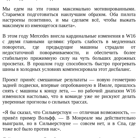
Мы едем на эти гонки максимально мотивированными.
Стараемся подготовиться наилучшим образом. Оба пилота
настроены позитивно, и мы сделаем всё, чтобы выжать
максимум из имеющегося пакета».
В этом году Mercedes внесла кардинальные изменения в W16
с двумя главными целями: убрать слабость в медленных
поворотах, где предыдущие машины страдали от
недостаточной поворачиваемости, и обеспечить более
стабильную прижимную силу на чуть больших дорожных
просветах. В прошлом году способность быстро прогревать
шины в холодных условиях компенсировала этот дисбаланс.
Проект принёс смешанные результаты — новую геометрию
задней подвески, впервые опробованную в Имоле, пришлось
снять с машины к концу лета, — но рабочий диапазон W16
изменился настолько, что в команде уже не рискуют делать
уверенные прогнозы о сильных трассах.
«Я бы сказал, что Сильверстоун — отличная возможность, —
привёл пример Вольфф. — В Монреале мы действительно
выиграли, но в Сильверстоуне — совсем нет, и в Спа, где
тоже всё было против нас».