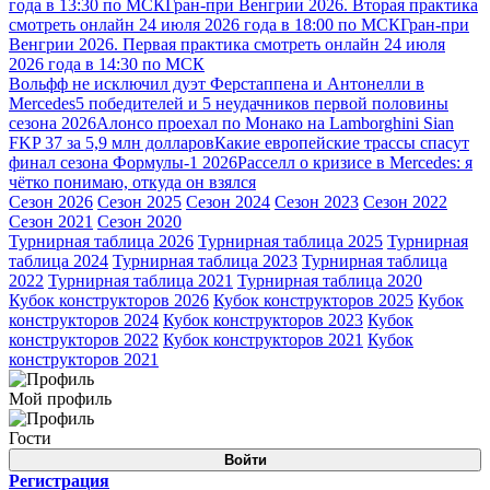
года в 13:30 по МСК
Гран-при Венгрии 2026. Вторая практика
смотреть онлайн 24 июля 2026 года в 18:00 по МСК
Гран-при
Венгрии 2026. Первая практика смотреть онлайн 24 июля
2026 года в 14:30 по МСК
Вольфф не исключил дуэт Ферстаппена и Антонелли в
Mercedes
5 победителей и 5 неудачников первой половины
сезона 2026
Алонсо проехал по Монако на Lamborghini Sian
FKP 37 за 5,9 млн долларов
Какие европейские трассы спасут
финал сезона Формулы-1 2026
Расселл о кризисе в Mercedes: я
чётко понимаю, откуда он взялся
Сезон 2026
Сезон 2025
Сезон 2024
Сезон 2023
Сезон 2022
Сезон 2021
Сезон 2020
Турнирная таблица 2026
Турнирная таблица 2025
Турнирная
таблица 2024
Турнирная таблица 2023
Турнирная таблица
2022
Турнирная таблица 2021
Турнирная таблица 2020
Кубок конструкторов 2026
Кубок конструкторов 2025
Кубок
конструкторов 2024
Кубок конструкторов 2023
Кубок
конструкторов 2022
Кубок конструкторов 2021
Кубок
конструкторов 2021
Мой профиль
Гости
Войти
Регистрация