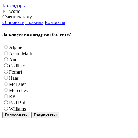
Календарь
F-1world
Сменить тему
О проекте
Правила
Контакты
За какую команду вы болеете?
Alpine
Aston Martin
Audi
Cadillac
Ferrari
Haas
McLaren
Mercedes
RB
Red Bull
Williams
Голосовать
Результаты