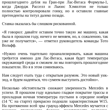
прошлогоднего дубля на Гран-при Лас-Вегаса Формулы-1,
когда Джордж Расселл и Льюис Хэмилтон не только
полностью контролировали гонку, но и оставили главные
претенденты на титул далеко позади.
Ставка оказалась бы слишком рискованной.
«Я говорил: давайте оставим точно такую же машину, какая
была в прошлом году, ничего не меняем, но, к сожалению, так
уже не получается», — отметил руководитель команды Тото
Вольфф.
«Нужно очень тщательно проанализировать, какая машина
требуется именно для Лас-Вегаса, какая будет температура
окружающей среды и сможем ли мы повторить прошлогодние
показатели. Но я в этом сомневаюсь.
Нам следует ехать туда с открытым разумом. Это новый уик-
энд, и будем надеяться, что сумеем выступить достойно».
Несколько обстоятельств снижают уверенность Mercedes в
успехе. В прошлом году идеально гладкое покрытие трассы и
прохладная ночная температура пустыни в середине ноября
(14 °C на старте) прекрасно подошли характеристикам W15.
На протяжении всей эры граунд-эффекта Mercedes мучается с