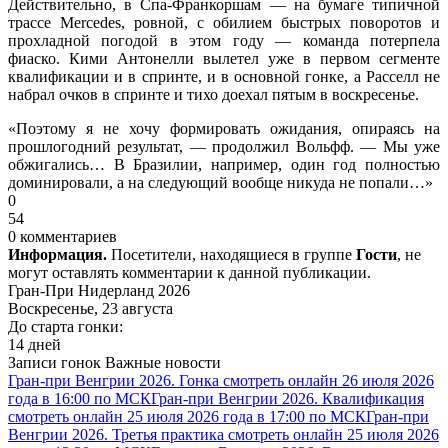
Действительно, в Спа-Франкоршам — на бумаге типичной
трассе Mercedes, ровной, с обилием быстрых поворотов и
прохладной погодой в этом году — команда потерпела
фиаско. Кими Антонелли вылетел уже в первом сегменте
квалификации и в спринте, и в основной гонке, а Расселл не
набрал очков в спринте и тихо доехал пятым в воскресенье.
«Поэтому я не хочу формировать ожидания, опираясь на
прошлогодний результат, — продолжил Вольфф. — Мы уже
обжигались… В Бразилии, например, один год полностью
доминировали, а на следующий вообще никуда не попали…»
0
54
0 комментариев
Информация.
Посетители, находящиеся в группе
Гости
, не
могут оставлять комментарии к данной публикации.
Гран-При Нидерланд 2026
Воскресенье, 23 августа
До старта гонки:
14 дней
Записи гонок
Важные новости
Гран-при Венгрии 2026. Гонка смотреть онлайн 26 июля 2026
года в 16:00 по МСК
Гран-при Венгрии 2026. Квалификация
смотреть онлайн 25 июля 2026 года в 17:00 по МСК
Гран-при
Венгрии 2026. Третья практика смотреть онлайн 25 июля 2026