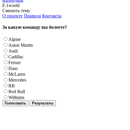
Календарь
F-1world
Сменить тему
О проекте
Правила
Контакты
За какую команду вы болеете?
Alpine
Aston Martin
Audi
Cadillac
Ferrari
Haas
McLaren
Mercedes
RB
Red Bull
Williams
Голосовать
Результаты