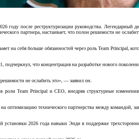
026 году после реструктуризации руководства. Легендарный диз
нического партнера, настаивает, что полон решимости не ослабит
мет на себя больше обязанностей через роль Team Principal, ко
 F1, подчеркнул, что концентрация на разработке нового поколен
н решимости не ослабить это», — заявил он.
в роли Team Principal и CEO, внедряя структурные изменения
м на оптимизацию технического партнерства между командой, з
овой установки 2026 года навыки Энди в поддержке трехсторон