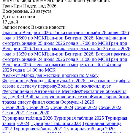
могут оставлять комментарии к данной публикации.
Гран-При Нидерланд 2026
Воскресенье, 23 августа
До старта гонки:
17 дней
Записи гонок
Важные новости
Гран-при Венгрии 2026. Гонка смотреть онлайн 26 июля 2026
года в 16:00 по МСК
Гран-при Венгрии 2026. Квалификация
смотреть онлайн 25 июля 2026 года в 17:00 по МСК
Гран-при
Венгрии 2026. Третья практика смотреть онлайн 25 июля 2026
года в 13:30 по МСК
Гран-при Венгрии 2026. Вторая практика
смотреть онлайн 24 июля 2026 года в 18:00 по МСК
Гран-при
Венгрии 2026. Первая практика смотреть онлайн 24 июля
2026 года в 14:30 по МСК
Хельмут Марко дал жёсткий прогноз по Максу
Ферстаппену
Рекорды Формулы-1 в 2026 году: главные цифры
сезона к летнему перерыву
Вольфф не исключил дуэт
Ферстаппена и Антонелли в Mercedes
Ферстаппен обозначил
задачу Red Bull на вторую половину сезона
Какие европейские
трассы спасут финал сезона Формулы-1 2026
Сезон 2026
Сезон 2025
Сезон 2024
Сезон 2023
Сезон 2022
Сезон 2021
Сезон 2020
Турнирная таблица 2026
Турнирная таблица 2025
Турнирная
таблица 2024
Турнирная таблица 2023
Турнирная таблица
2022
Турнирная таблица 2021
Турнирная таблица 2020