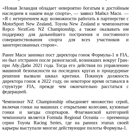
«Новая Зеландия обладает невероятно богатым и достойным
наследием в нашем виде спорта», — заявил Майкл Маси. —
«Я с нетерпением жду возможности работать в партнерстве с
MotorSport New Zealand, Toyota New Zealand и чемпионатом
Repco NextGen NZ Championship, а также оказывать им
поддержку для дальнейшего построения и постоянного
совершенствования спорта для всех участников и
заинтересованных сторон».
Ранее Маси занимал пост директора гонок Формулы-1 в FIA,
но был отстранен после разногласий, возникших вокруг Гран-
при Абу-Даби 2021 года. Тогда его действия по управлению
машиной безопасности на последних кругах и процедурные
решения вызвали шквал критики. Покинув должность
директора гонок в 2022 году, он некоторое время оставался в
структуре FIA, прежде чем окончательно расстаться с
федерацией.
Чемпионат NZ Championship объединяет множество серий,
включая гонки на машинах с открытыми колесами, кузовные
гонки и заезды спорткаров. Флагманской категорией
чемпионата является Formula Regional Oceania — преемница
серии Toyota Racing Series, где на ранних этапах своей
карьеры выступали многие действующие пилоты Формулы-1.