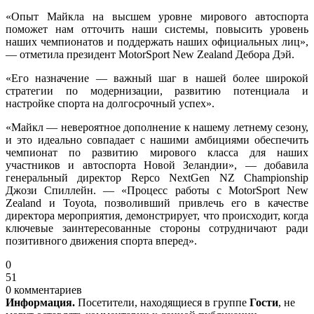
«Опыт Майкла на высшем уровне мирового автоспорта
поможет нам отточить наши системы, повысить уровень
наших чемпионатов и поддержать наших официальных лиц»,
— отметила президент MotorSport New Zealand Дебора Дэй.
«Его назначение — важный шаг в нашей более широкой
стратегии по модернизации, развитию потенциала и
настройке спорта на долгосрочный успех».
«Майкл — невероятное дополнение к нашему летнему сезону,
и это идеально совпадает с нашими амбициями обеспечить
чемпионат по развитию мирового класса для наших
участников и автоспорта Новой Зеландии», — добавила
генеральный директор Repco NextGen NZ Championship
Джози Спиллейн. — «Процесс работы с MotorSport New
Zealand и Toyota, позволивший привлечь его в качестве
директора мероприятия, демонстрирует, что происходит, когда
ключевые заинтересованные стороны сотрудничают ради
позитивного движения спорта вперед».
0
51
0 комментариев
Информация.
Посетители, находящиеся в группе
Гости
, не