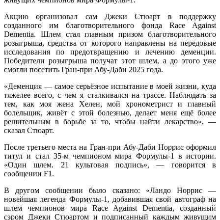
Акцию организовал сам Джеки Стюарт в поддержку
созданного им благотворительного фонда Race Against
Dementia. Шлем стал главным призом благотворительного
розыгрыша, средства от которого направлены на передовые
исследования по предотвращению и лечению деменции.
Победители розыгрыша получат этот шлем, а до этого уже
смогли посетить Гран‑при Абу‑Даби 2025 года.
«Деменция — самое серьёзное испытание в моей жизни, куда
тяжелее всего, с чем я сталкивался на трассе. Наблюдать за
тем, как моя жена Хелен, мой хронометрист и главный
болельщик, живёт с этой болезнью, делает меня ещё более
решительным в борьбе за то, чтобы найти лекарство», —
сказал Стюарт.
После третьего места на Гран‑при Абу‑Даби Норрис оформил
титул и стал 35‑м чемпионом мира Формулы‑1 в истории.
«Один шлем. 21 культовая подпись», — говорится в
сообщении F1.
В другом сообщении было сказано: «Ландо Норрис —
новейшая легенда Формулы‑1, добавившая свой автограф на
шлем чемпионов мира Race Against Dementia, созданный
сэром Джеки Стюартом и подписанный каждым живущим