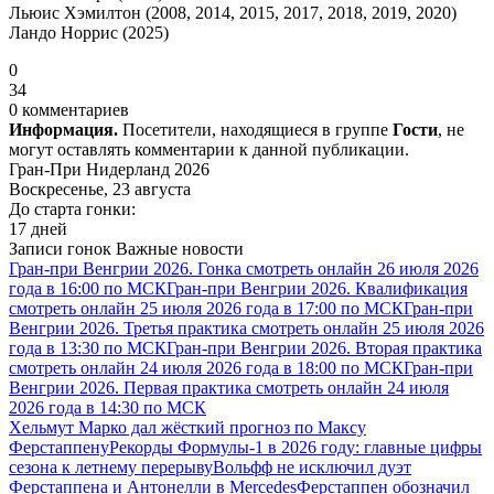
Льюис Хэмилтон (2008, 2014, 2015, 2017, 2018, 2019, 2020)
Ландо Норрис (2025)
0
34
0 комментариев
Информация.
Посетители, находящиеся в группе
Гости
, не
могут оставлять комментарии к данной публикации.
Гран-При Нидерланд 2026
Воскресенье, 23 августа
До старта гонки:
17 дней
Записи гонок
Важные новости
Гран-при Венгрии 2026. Гонка смотреть онлайн 26 июля 2026
года в 16:00 по МСК
Гран-при Венгрии 2026. Квалификация
смотреть онлайн 25 июля 2026 года в 17:00 по МСК
Гран-при
Венгрии 2026. Третья практика смотреть онлайн 25 июля 2026
года в 13:30 по МСК
Гран-при Венгрии 2026. Вторая практика
смотреть онлайн 24 июля 2026 года в 18:00 по МСК
Гран-при
Венгрии 2026. Первая практика смотреть онлайн 24 июля
2026 года в 14:30 по МСК
Хельмут Марко дал жёсткий прогноз по Максу
Ферстаппену
Рекорды Формулы-1 в 2026 году: главные цифры
сезона к летнему перерыву
Вольфф не исключил дуэт
Ферстаппена и Антонелли в Mercedes
Ферстаппен обозначил