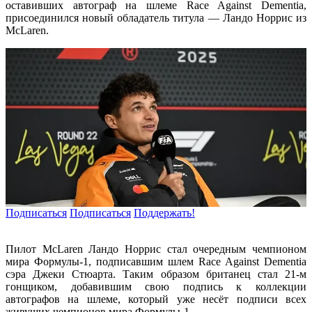
оставивших автограф на шлеме Race Against Dementia,
присоединился новый обладатель титула — Ландо Норрис из
McLaren.
Подписаться
Подписаться
Поддержать!
Пилот McLaren Ландо Норрис стал очередным чемпионом
мира Формулы‑1, подписавшим шлем Race Against Dementia
сэра Джеки Стюарта. Таким образом британец стал 21‑м
гонщиком, добавившим свою подпись к коллекции
автографов на шлеме, который уже несёт подписи всех
живущих чемпионов мира Формулы‑1.