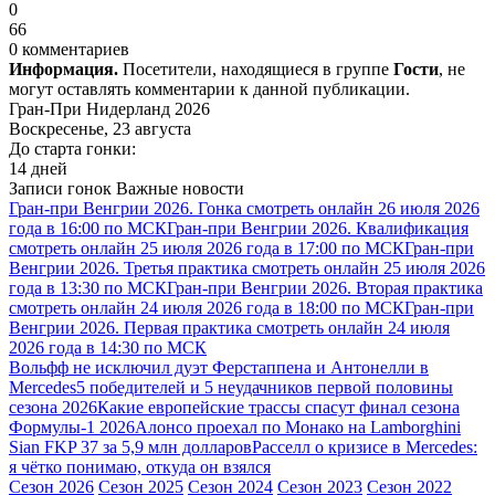
0
66
0 комментариев
Информация.
Посетители, находящиеся в группе
Гости
, не
могут оставлять комментарии к данной публикации.
Гран-При Нидерланд 2026
Воскресенье, 23 августа
До старта гонки:
14 дней
Записи гонок
Важные новости
Гран-при Венгрии 2026. Гонка смотреть онлайн 26 июля 2026
года в 16:00 по МСК
Гран-при Венгрии 2026. Квалификация
смотреть онлайн 25 июля 2026 года в 17:00 по МСК
Гран-при
Венгрии 2026. Третья практика смотреть онлайн 25 июля 2026
года в 13:30 по МСК
Гран-при Венгрии 2026. Вторая практика
смотреть онлайн 24 июля 2026 года в 18:00 по МСК
Гран-при
Венгрии 2026. Первая практика смотреть онлайн 24 июля
2026 года в 14:30 по МСК
Вольфф не исключил дуэт Ферстаппена и Антонелли в
Mercedes
5 победителей и 5 неудачников первой половины
сезона 2026
Какие европейские трассы спасут финал сезона
Формулы-1 2026
Алонсо проехал по Монако на Lamborghini
Sian FKP 37 за 5,9 млн долларов
Расселл о кризисе в Mercedes:
я чётко понимаю, откуда он взялся
Сезон 2026
Сезон 2025
Сезон 2024
Сезон 2023
Сезон 2022