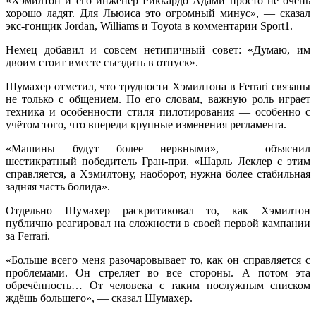
«Хэмилтон и его инженер Риккардо Адами просто не очень
хорошо ладят. Для Льюиса это огромный минус», — сказал
экс-гонщик Jordan, Williams и Toyota в комментарии Sport1.
Немец добавил и совсем нетипичный совет: «Думаю, им
двоим стоит вместе съездить в отпуск».
Шумахер отметил, что трудности Хэмилтона в Ferrari связаны
не только с общением. По его словам, важную роль играет
техника и особенности стиля пилотирования — особенно с
учётом того, что впереди крупные изменения регламента.
«Машины будут более нервными», — объяснил
шестикратный победитель Гран-при. «Шарль Леклер с этим
справляется, а Хэмилтону, наоборот, нужна более стабильная
задняя часть болида».
Отдельно Шумахер раскритиковал то, как Хэмилтон
публично реагировал на сложности в своей первой кампании
за Ferrari.
«Больше всего меня разочаровывает то, как он справляется с
проблемами. Он стреляет во все стороны. А потом эта
обречённость… От человека с таким послужным списком
ждёшь большего», — сказал Шумахер.