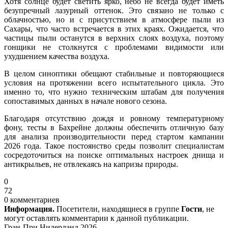
Хотя солнце будет светить ярко, небо не всегда будет иметь
безупречный лазурный оттенок. Это связано не только с
облачностью, но и с присутствием в атмосфере пыли из
Сахары, что часто встречается в этих краях. Ожидается, что
частицы пыли останутся в верхних слоях воздуха, поэтому
гонщики не столкнутся с проблемами видимости или
ухудшением качества воздуха.
В целом синоптики обещают стабильные и повторяющиеся
условия на протяжении всего испытательного цикла. Это
именно то, что нужно техническим штабам для получения
сопоставимых данных в начале нового сезона.
Благодаря отсутствию дождя и ровному температурному
фону, тесты в Бахрейне должны обеспечить отличную базу
для анализа производительности перед стартом кампании
2026 года. Такое постоянство среды позволит специалистам
сосредоточиться на поиске оптимальных настроек днища и
антикрыльев, не отвлекаясь на капризы природы.
0
72
0 комментариев
Информация.
Посетители, находящиеся в группе
Гости
, не
могут оставлять комментарии к данной публикации.
Гран-При Нидерланд 2026