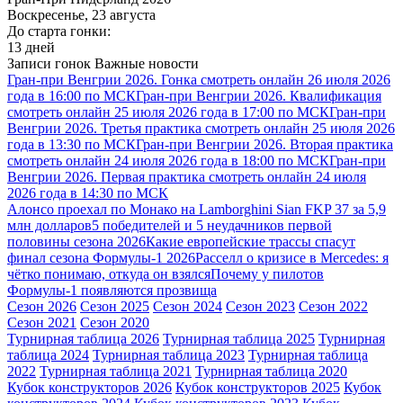
Воскресенье, 23 августа
До старта гонки:
13 дней
Записи гонок
Важные новости
Гран-при Венгрии 2026. Гонка смотреть онлайн 26 июля 2026
года в 16:00 по МСК
Гран-при Венгрии 2026. Квалификация
смотреть онлайн 25 июля 2026 года в 17:00 по МСК
Гран-при
Венгрии 2026. Третья практика смотреть онлайн 25 июля 2026
года в 13:30 по МСК
Гран-при Венгрии 2026. Вторая практика
смотреть онлайн 24 июля 2026 года в 18:00 по МСК
Гран-при
Венгрии 2026. Первая практика смотреть онлайн 24 июля
2026 года в 14:30 по МСК
Алонсо проехал по Монако на Lamborghini Sian FKP 37 за 5,9
млн долларов
5 победителей и 5 неудачников первой
половины сезона 2026
Какие европейские трассы спасут
финал сезона Формулы-1 2026
Расселл о кризисе в Mercedes: я
чётко понимаю, откуда он взялся
Почему у пилотов
Формулы-1 появляются прозвища
Сезон 2026
Сезон 2025
Сезон 2024
Сезон 2023
Сезон 2022
Сезон 2021
Сезон 2020
Турнирная таблица 2026
Турнирная таблица 2025
Турнирная
таблица 2024
Турнирная таблица 2023
Турнирная таблица
2022
Турнирная таблица 2021
Турнирная таблица 2020
Кубок конструкторов 2026
Кубок конструкторов 2025
Кубок