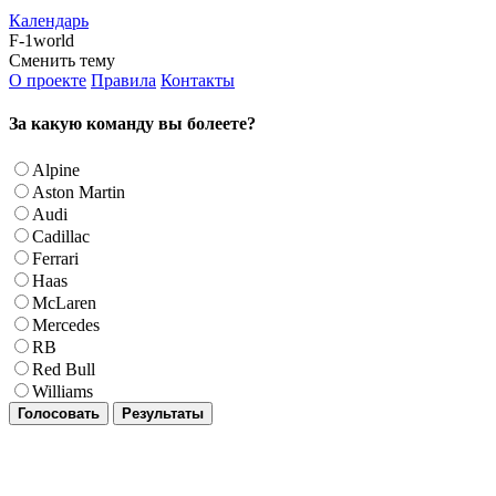
Календарь
F-1world
Сменить тему
О проекте
Правила
Контакты
За какую команду вы болеете?
Alpine
Aston Martin
Audi
Cadillac
Ferrari
Haas
McLaren
Mercedes
RB
Red Bull
Williams
Голосовать
Результаты