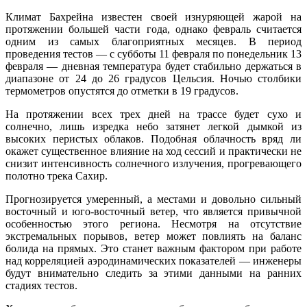
Климат Бахрейна известен своей изнуряющей жарой на
протяжении большей части года, однако февраль считается
одним из самых благоприятных месяцев. В период
проведения тестов — с субботы 11 февраля по понедельник 13
февраля — дневная температура будет стабильно держаться в
диапазоне от 24 до 26 градусов Цельсия. Ночью столбики
термометров опустятся до отметки в 19 градусов.
На протяжении всех трех дней на трассе будет сухо и
солнечно, лишь изредка небо затянет легкой дымкой из
высоких перистых облаков. Подобная облачность вряд ли
окажет существенное влияние на ход сессий и практически не
снизит интенсивность солнечного излучения, прогревающего
полотно трека Сахир.
Прогнозируется умеренный, а местами и довольно сильный
восточный и юго-восточный ветер, что является привычной
особенностью этого региона. Несмотря на отсутствие
экстремальных порывов, ветер может повлиять на баланс
болида на прямых. Это станет важным фактором при работе
над корреляцией аэродинамических показателей — инженеры
будут внимательно следить за этими данными на ранних
стадиях тестов.