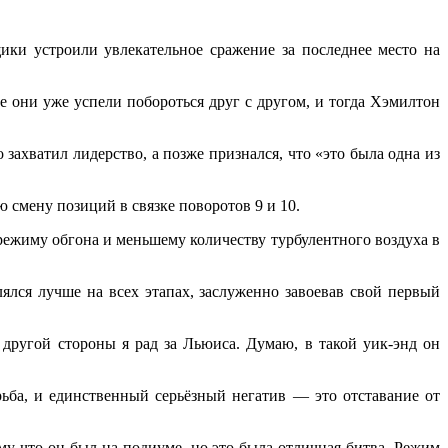
ки устроили увлекательное сражение за последнее место на
нте они уже успели побороться друг с другом, и тогда Хэмилтон
ахватил лидерство, а позже признался, что «это была одна из
 смену позиций в связке поворотов 9 и 10.
режиму обгона и меньшему количеству турбулентного воздуха в
ялся лучше на всех этапах, заслуженно завоевав свой первый
 другой стороны я рад за Льюиса. Думаю, в такой уик-энд он
ьба, и единственный серьёзный негатив — это отставание от
му что он был на подиуме, но это была отличная битва. Режим