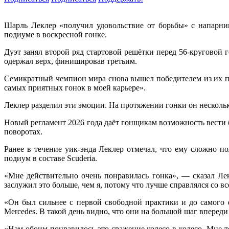
Шарль Леклер «получил удовольствие от борьбы» с напарни
подиуме в воскресной гонке.
Дуэт занял второй ряд стартовой решётки перед 56-круговой го
одержал верх, финишировав третьим.
Семикратный чемпион мира снова вышел победителем из их про
самых приятных гонок в моей карьере».
Леклер разделил эти эмоции. На протяжении гонки он несколько
Новый регламент 2026 года даёт гонщикам возможность вести 
поворотах.
Ранее в течение уик-энда Леклер отмечал, что ему сложно п
подиум в составе Scuderia.
«Мне действительно очень понравилась гонка», — сказал Лек
заслужил это больше, чем я, потому что лучше справлялся со вс
«Он был сильнее с первой свободной практики и до самого 
Mercedes. В такой день видно, что они на большой шаг впереди 
«Нам обоим понравилось это сражение колесо в колесо. Мне т