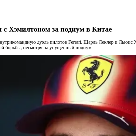
ы с Хэмилтоном за подиум в Китае
утрикомандную дуэль пилотов Ferrari. Шарль Леклер и Льюис Х
той борьбы, несмотря на упущенный подиум.