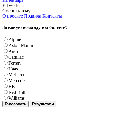
Календарь
F-1world
Сменить тему
О проекте
Правила
Контакты
За какую команду вы болеете?
Alpine
Aston Martin
Audi
Cadillac
Ferrari
Haas
McLaren
Mercedes
RB
Red Bull
Williams
Голосовать
Результаты