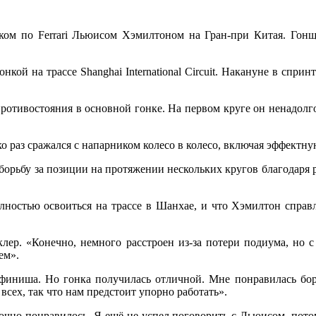
ком по Ferrari Льюисом Хэмилтоном на Гран-при Китая. Гонщи
нкой на трассе Shanghai International Circuit. Накануне в спри
тивостояния в основной гонке. На первом круге он ненадолго з
 раз сражался с напарником колесо в колесо, включая эффектную
борьбу за позиции на протяжении нескольких кругов благодаря 
олностью освоиться на трассе в Шанхае, и что Хэмилтон справл
лер. «Конечно, немного расстроен из-за потери подиума, но с
ем».
финиша. Но гонка получилась отличной. Мне понравилась бор
всех, так что нам предстоит упорно работать».
очно понравилось. Я ещё не успел поговорить с Льюисом, пото