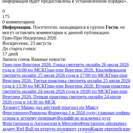
информация будет предоставлена в установленном порядке».
0
175
0 комментариев
Информация.
Посетители, находящиеся в группе
Гости
, не
могут оставлять комментарии к данной публикации.
Гран-При Нидерланд 2026
Воскресенье, 23 августа
До старта гонки:
17 дней
Записи гонок
Важные новости
Гран-при Венгрии 2026. Гонка смотреть онлайн 26 июля 2026
года в 16:00 по МСК
Гран-при Венгрии 2026. Квалификация
смотреть онлайн 25 июля 2026 года в 17:00 по МСК
Гран-при
Венгрии 2026. Третья практика смотреть онлайн 25 июля 2026
года в 13:30 по МСК
Гран-при Венгрии 2026. Вторая практика
смотреть онлайн 24 июля 2026 года в 18:00 по МСК
Гран-при
Венгрии 2026. Первая практика смотреть онлайн 24 июля
2026 года в 14:30 по МСК
Хельмут Марко дал жёсткий прогноз по Максу
Ферстаппену
Рекорды Формулы-1 в 2026 году: главные цифры
сезона к летнему перерыву
Вольфф не исключил дуэт
Ферстаппена и Антонелли в Mercedes
Ферстаппен обозначил
задачу Red Bull на вторую половину сезона
Какие европейские