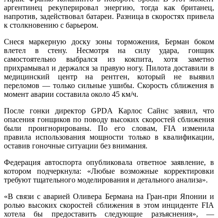
аргентинец рекуперировал энергию, тогда как британец,
напротив, задействовал батареи. Разница в скоростях привела
к столкновению с барьером.
Снеся маркерную доску зоны торможения, Берман боком
влетел в стену. Несмотря на силу удара, гонщик
самостоятельно выбрался из кокпита, хотя заметно
прихрамывал и держался за правую ногу. Пилота доставили в
медицинский центр на рентген, который не выявил
переломов — только сильные ушибы. Скорость сближения в
момент аварии составила около 45 км/ч.
После гонки директор GPDA Карлос Сайнс заявил, что
опасения гонщиков по поводу высоких скоростей сближения
были проигнорированы. По его словам, FIA изменила
правила использования мощности только в квалификации,
оставив гоночные ситуации без внимания.
Федерация автоспорта опубликовала ответное заявление, в
котором подчеркнула: «Любые возможные корректировки
требуют тщательного моделирования и детального анализа».
«В связи с аварией Оливера Бермана на Гран-при Японии и
ролью высоких скоростей сближения в этом инциденте FIA
хотела бы предоставить следующие разъяснения», —