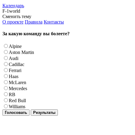
Календарь
F-1world
Сменить тему
О проекте
Правила
Контакты
За какую команду вы болеете?
Alpine
Aston Martin
Audi
Cadillac
Ferrari
Haas
McLaren
Mercedes
RB
Red Bull
Williams
Голосовать
Результаты