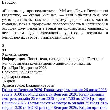
Версхор.
«Я очень рад присоединиться к McLaren Driver Development
Programme, — сказал Уильямс. — Они известны тем, что
умеют развивать таланты, поэтому здорово стать частью
команды, пока я продолжаю прогрессировать в картинге и в
будущем хочу перейти в гонки на одноместных машинах. С
нетерпением жду возможности учиться у команды и
благодарю их за этот потрясающий шанс».
0
80
0 комментариев
Информация.
Посетители, находящиеся в группе
Гости
, не
могут оставлять комментарии к данной публикации.
Гран-При Нидерланд 2026
Воскресенье, 23 августа
До старта гонки:
16 дней
Записи гонок
Важные новости
Гран-при Венгрии 2026. Гонка смотреть онлайн 26 июля 2026
года в 16:00 по МСК
Гран-при Венгрии 2026. Квалификация
смотреть онлайн 25 июля 2026 года в 17:00 по МСК
Гран-при
Венгрии 2026. Третья практика смотреть онлайн 25 июля 2026
года в 13:30 по МСК
Гран-при Венгрии 2026. Вторая практика