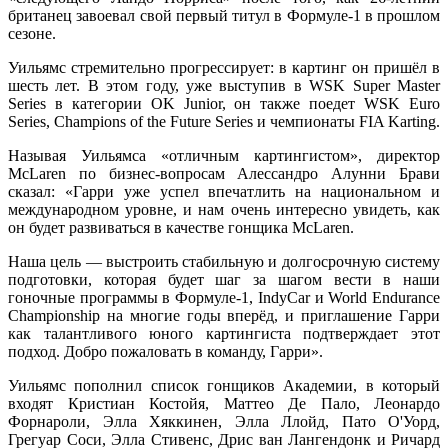
британец завоевал свой первый титул в Формуле-1 в прошлом
сезоне.
Уильямс стремительно прогрессирует: в картинг он пришёл в
шесть лет. В этом году, уже выступив в WSK Super Master
Series в категории OK Junior, он также поедет WSK Euro
Series, Champions of the Future Series и чемпионаты FIA Karting.
Называя Уильямса «отличным картингистом», директор
McLaren по бизнес-вопросам Алессандро Алунни Брави
сказал: «Гарри уже успел впечатлить на национальном и
международном уровне, и нам очень интересно увидеть, как
он будет развиваться в качестве гонщика McLaren.
Наша цель — выстроить стабильную и долгосрочную систему
подготовки, которая будет шаг за шагом вести в наши
гоночные программы в Формуле-1, IndyCar и World Endurance
Championship на многие годы вперёд, и приглашение Гарри
как талантливого юного картингиста подтверждает этот
подход. Добро пожаловать в команду, Гарри».
Уильямс пополнил список гонщиков Академии, в который
входят Кристиан Костойя, Маттео Де Пало, Леонардо
Форнароли, Элла Хяккинен, Элла Ллойд, Пато О'Уорд,
Грегуар Соси, Элла Стивенс, Дрис ван Лангендонк и Ричард