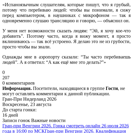
«Испаноязычным слушателям, которые пишут, что я грубый,
потому что перебиваю людей: чтобы вы понимали, я сижу
перед компьютером, в наушниках с микрофоном — так я
одновременно слушаю трансляцию и говорю, — объяснил он.
У меня нет возможности сказать людям: “Эй, я хочу кое-что
добавить”. Поэтому часто, когда я вижу момент, я просто
вклиниваюсь — так всё устроено. Я делаю это не из грубости,
просто чтобы вы знали.
Однажды мне в аэропорту сказали: “Ты часто перебиваешь
людей”. А я ответил: “А как ещё мне это делать?”»
0
207
0 комментариев
Информация.
Посетители, находящиеся в группе
Гости
, не
могут оставлять комментарии к данной публикации.
Гран-При Нидерланд 2026
Воскресенье, 23 августа
До старта гонки:
16 дней
Записи гонок
Важные новости
Гран-при Венгрии 2026. Гонка смотреть онлайн 26 июля 2026
года в 16:00 по МСК
Гран-при Венгрии 2026. Квалификация