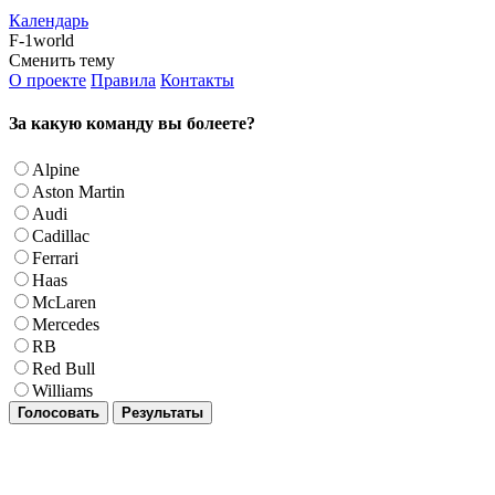
Календарь
F-1world
Сменить тему
О проекте
Правила
Контакты
За какую команду вы болеете?
Alpine
Aston Martin
Audi
Cadillac
Ferrari
Haas
McLaren
Mercedes
RB
Red Bull
Williams
Голосовать
Результаты