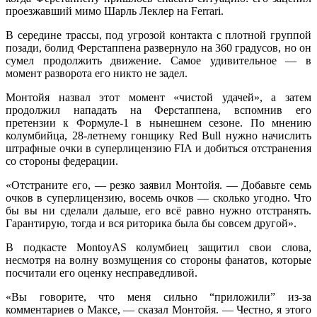
проезжавший мимо Шарль Леклер на Ferrari.
В середине трассы, под угрозой контакта с плотной группой
позади, болид Ферстаппена развернуло на 360 градусов, но он
сумел продолжить движение. Самое удивительное — в
момент разворота его никто не задел.
Монтойя назвал этот момент «чистой удачей», а затем
продолжил нападать на Ферстаппена, вспомнив его
претензии к Формуле-1 в нынешнем сезоне. По мнению
колумбийца, 28-летнему гонщику Red Bull нужно начислить
штрафные очки в суперлицензию FIA и добиться отстранения
со стороны федерации.
«Отстраните его, — резко заявил Монтойя. — Добавьте семь
очков в суперлицензию, восемь очков — сколько угодно. Что
бы вы ни сделали дальше, его всё равно нужно отстранять.
Гарантирую, тогда и вся риторика была бы совсем другой».
В подкасте MontoyAS колумбиец защитил свои слова,
несмотря на волну возмущения со стороны фанатов, которые
посчитали его оценку несправедливой.
«Вы говорите, что меня сильно “приложили” из‑за
комментариев о Максе, — сказал Монтойя. — Честно, я этого