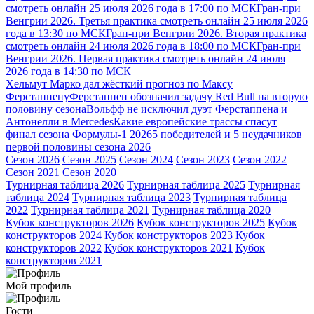
смотреть онлайн 25 июля 2026 года в 17:00 по МСК
Гран-при
Венгрии 2026. Третья практика смотреть онлайн 25 июля 2026
года в 13:30 по МСК
Гран-при Венгрии 2026. Вторая практика
смотреть онлайн 24 июля 2026 года в 18:00 по МСК
Гран-при
Венгрии 2026. Первая практика смотреть онлайн 24 июля
2026 года в 14:30 по МСК
Хельмут Марко дал жёсткий прогноз по Максу
Ферстаппену
Ферстаппен обозначил задачу Red Bull на вторую
половину сезона
Вольфф не исключил дуэт Ферстаппена и
Антонелли в Mercedes
Какие европейские трассы спасут
финал сезона Формулы-1 2026
5 победителей и 5 неудачников
первой половины сезона 2026
Сезон 2026
Сезон 2025
Сезон 2024
Сезон 2023
Сезон 2022
Сезон 2021
Сезон 2020
Турнирная таблица 2026
Турнирная таблица 2025
Турнирная
таблица 2024
Турнирная таблица 2023
Турнирная таблица
2022
Турнирная таблица 2021
Турнирная таблица 2020
Кубок конструкторов 2026
Кубок конструкторов 2025
Кубок
конструкторов 2024
Кубок конструкторов 2023
Кубок
конструкторов 2022
Кубок конструкторов 2021
Кубок
конструкторов 2021
Мой профиль
Гости