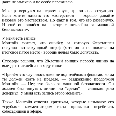
даже не замечаю и не особо переживаю.
Макс развернулся на первом круге, да, он спас ситуацию.
Если хотите назвать это мастерством — хорошо, давайте
назовём это мастерством. Но факт в том, что его развернуло.
И ещё он ошибся на выезде с пит-лейна за машиной
безопасности».
У меня есть запись
Монтойя считает, что ошибку, за которую Ферстаппен
получил пятисекундный штраф (хотя он и не повлиял на
итоговое пятое место), вообще нельзя было допускать.
Стюарды решили, что 28-летний гонщик пересёк линию на
выезде с пит-лейна по ходу гонки.
«Причём это случилось даже не под зелёными флагами, когда
ты должен ехать на пределе, — раздражённо продолжил
Монтойя. — Нет, это было за машиной безопасности. Он
должен был тянуть к линии, но “срезал” — слишком рано
довернул. У меня есть запись этого момента».
Также Монтойя ответил критикам, которые называют его
«грубым» комментатором из-за привычки перебивать
собеседников в эфире.