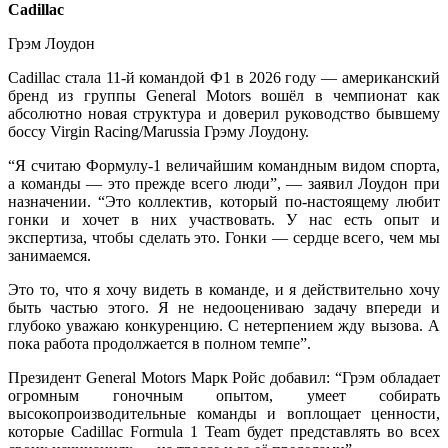
Cadillac
Грэм Лоудон
Cadillac стала 11-й командой Ф1 в 2026 году — американский
бренд из группы General Motors вошёл в чемпионат как
абсолютно новая структура и доверил руководство бывшему
боссу Virgin Racing/Marussia Грэму Лоудону.
“Я считаю Формулу-1 величайшим командным видом спорта,
а команды — это прежде всего люди”, — заявил Лоудон при
назначении. “Это коллектив, который по-настоящему любит
гонки и хочет в них участвовать. У нас есть опыт и
экспертиза, чтобы сделать это. Гонки — сердце всего, чем мы
занимаемся.
Это то, что я хочу видеть в команде, и я действительно хочу
быть частью этого. Я не недооцениваю задачу впереди и
глубоко уважаю конкуренцию. С нетерпением жду вызова. А
пока работа продолжается в полном темпе”.
Президент General Motors Марк Ройс добавил: “Грэм обладает
огромным гоночным опытом, умеет собирать
высокопроизводительные команды и воплощает ценности,
которые Cadillac Formula 1 Team будет представлять во всех