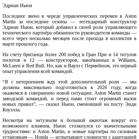
Эдриан Ньюи
Последнее звено в череде управленческих перемен в Aston
Martin за последние сезоны — легендарный конструктор
Эдриан Ньюи, который добавил к своей роли управляющего
технического партнёра обязанности руководителя команды —
всего через несколько месяцев после прихода в коллектив в
марте прошлого года.
На счету британца более 200 побед в Гран При и 14 титулов
пилотов и 12 — конструкторов, завоёванных в Williams,
McLaren и Red Bull. Но, как и Ваулз с Пермейном, это первый
опыт управления всей командой.
“Я с нетерпением жду этой дополнительной роли — мы
должны максимально подготовиться к 2026 году, когда
окажемся в совершенно новой ситуации: Aston Martin станет
заводской командой, и перед нами стоит огромный вызов
новых правил”, — сказал Ньюи, сменивший на посту Энди
Коуэлла.
Несмотря на энтузиазм и большой ажиотаж вокруг его
возможного влияния, Ньюи столкнулся со значительными
трудностями: и Aston Martin, и новые партнёры по силовым
установкам — Honda — испытывают сложности с адаптацией