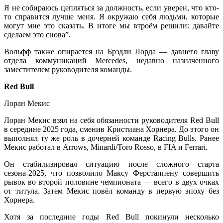
Я не собираюсь цепляться за должность, если уверен, что кто-
то справится лучше меня. Я окружаю себя людьми, которые
могут мне это сказать. В итоге мы втроём решили: давайте
сделаем это снова”.
Вольфф также опирается на Брэдли Лорда — давнего главу
отдела коммуникаций Mercedes, недавно назначенного
заместителем руководителя команды.
Red Bull
Лоран Мекис
Лоран Мекис взял на себя обязанности руководителя Red Bull
в середине 2025 года, сменив Кристиана Хорнера. До этого он
выполнял ту же роль в дочерней команде Racing Bulls. Ранее
Мекис работал в Arrows, Minardi/Toro Rosso, в FIA и Ferrari.
Он стабилизировал ситуацию после сложного старта
сезона-2025, что позволило Максу Ферстаппену совершить
рывок во второй половине чемпионата — всего в двух очках
от титула. Затем Мекис повёл команду в первую эпоху без
Хорнера.
Хотя за последние годы Red Bull покинули несколько