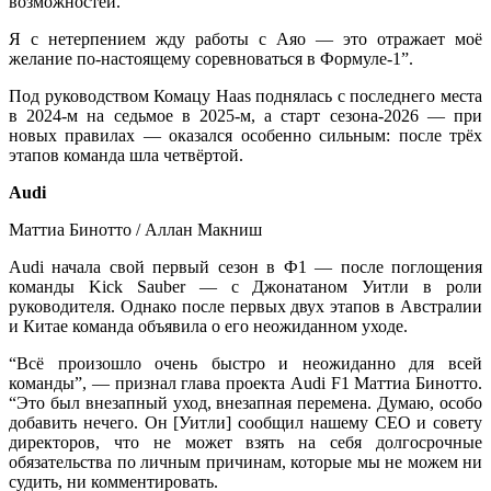
возможностей.
Я с нетерпением жду работы с Аяо — это отражает моё
желание по-настоящему соревноваться в Формуле-1”.
Под руководством Комацу Haas поднялась с последнего места
в 2024-м на седьмое в 2025-м, а старт сезона-2026 — при
новых правилах — оказался особенно сильным: после трёх
этапов команда шла четвёртой.
Audi
Маттиа Бинотто / Аллан Макниш
Audi начала свой первый сезон в Ф1 — после поглощения
команды Kick Sauber — с Джонатаном Уитли в роли
руководителя. Однако после первых двух этапов в Австралии
и Китае команда объявила о его неожиданном уходе.
“Всё произошло очень быстро и неожиданно для всей
команды”, — признал глава проекта Audi F1 Маттиа Бинотто.
“Это был внезапный уход, внезапная перемена. Думаю, особо
добавить нечего. Он [Уитли] сообщил нашему CEO и совету
директоров, что не может взять на себя долгосрочные
обязательства по личным причинам, которые мы не можем ни
судить, ни комментировать.