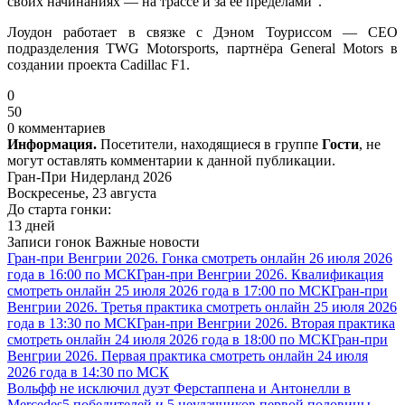
своих начинаниях — на трассе и за её пределами”.
Лоудон работает в связке с Дэном Тоуриссом — CEO
подразделения TWG Motorsports, партнёра General Motors в
создании проекта Cadillac F1.
0
50
0 комментариев
Информация.
Посетители, находящиеся в группе
Гости
, не
могут оставлять комментарии к данной публикации.
Гран-При Нидерланд 2026
Воскресенье, 23 августа
До старта гонки:
13 дней
Записи гонок
Важные новости
Гран-при Венгрии 2026. Гонка смотреть онлайн 26 июля 2026
года в 16:00 по МСК
Гран-при Венгрии 2026. Квалификация
смотреть онлайн 25 июля 2026 года в 17:00 по МСК
Гран-при
Венгрии 2026. Третья практика смотреть онлайн 25 июля 2026
года в 13:30 по МСК
Гран-при Венгрии 2026. Вторая практика
смотреть онлайн 24 июля 2026 года в 18:00 по МСК
Гран-при
Венгрии 2026. Первая практика смотреть онлайн 24 июля
2026 года в 14:30 по МСК
Вольфф не исключил дуэт Ферстаппена и Антонелли в
Mercedes
5 победителей и 5 неудачников первой половины