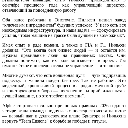
сентябре прошлого года как управляющий директор,
отвечающий за повседневную работу.
Оба ранее работали в Энстоуне. Нильсен назвал завод
“ключевым ингредиентом” будущих успехов: “У него есть вся
необходимая инфраструктура, и наша задача — сфокусировать
усилия, чтобы машина на трассе была лучшей из возможных”.
Имея опыт в ряде команд, а также в FIA и F1, Нильсен
добавил: “Это всегда был бизнес людей — и остаётся им.
Нужны правильные люди на правильных местах. Они
должны понимать, как их роль вписывается в проект. Им
нужно чёткое и последовательное управление — и терпение.
Многие думают, что есть волшебная пуля — чуть подправишь
подвеску, и машина поедет быстрее. Так не работает. Это
медленный, кропотливый процесс в аэродинамической трубе
и конструкторских бюро — постепенно ты приближаешься к
лучшей машине, но это требует времени”.
Alpine стартовала сильно при новых правилах 2026 года: за
четыре этапа команда поднялась с последнего места на пятое
— первый шаг в долгосрочном плане Бриаторе и Нильсена
вернуть “Team Enstone” к борьбе за победы и титулы.