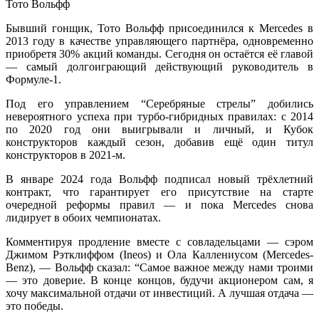
Тото Вольфф
Бывший гонщик, Тото Вольфф присоединился к Mercedes в
2013 году в качестве управляющего партнёра, одновременно
приобретя 30% акций команды. Сегодня он остаётся её главой
— самый долгоиграющий действующий руководитель в
Формуле-1.
Под его управлением “Серебряные стрелы” добились
невероятного успеха при турбо-гибридных правилах: с 2014
по 2020 год они выигрывали и личный, и Кубок
конструкторов каждый сезон, добавив ещё один титул
конструкторов в 2021-м.
В январе 2024 года Вольфф подписал новый трёхлетний
контракт, что гарантирует его присутствие на старте
очередной реформы правил — и пока Mercedes снова
лидирует в обоих чемпионатах.
Комментируя продление вместе с совладельцами — сэром
Джимом Рэтклиффом (Ineos) и Ола Каллениусом (Mercedes-
Benz), — Вольфф сказал: “Самое важное между нами троими
— это доверие. В конце концов, будучи акционером сам, я
хочу максимальной отдачи от инвестиций. А лучшая отдача —
это победы.