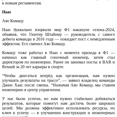
к новым регламентам.
Haas
Аяо Комацу
Haas буквально взорвали мир Ф1 накануне сезона-2024,
объявив, что Гюнтер Штайнер — руководитель с самого
дебюта команды в 2016 году — покидает пост с немедленным
эффектом. Его сменил Аяо Комацу.
Комацу тоже работал в Haas с момента прихода в Ф1 —
начинал как главный гоночный инженер, затем стал
директором по инженерии. Ранее он занимал посты в BAR и
Renault за 20 лет карьеры в спорте.
“Чтобы двигаться вперёд как организация, нам нужно
улучшать результаты на трассе”, — заявил владелец команды
Джин Хаас после смены. “Назначая Аяо Комацу, мы ставим
инженерию в центр управления.
У нас были успехи, но нам нужно стабильно добиваться
результатов, которые помогут нам достичь более широких
целей. Мы должны эффективно использовать ресурсы, но
ключ к успеху — в улучшении конструкции и инженерных