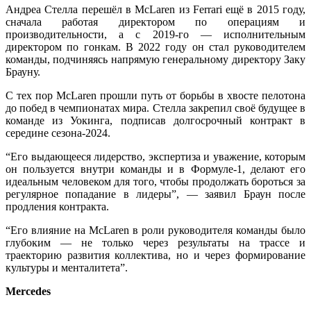
Андреа Стелла перешёл в McLaren из Ferrari ещё в 2015 году,
сначала работая директором по операциям и
производительности, а с 2019-го — исполнительным
директором по гонкам. В 2022 году он стал руководителем
команды, подчиняясь напрямую генеральному директору Заку
Брауну.
С тех пор McLaren прошли путь от борьбы в хвосте пелотона
до побед в чемпионатах мира. Стелла закрепил своё будущее в
команде из Уокинга, подписав долгосрочный контракт в
середине сезона-2024.
“Его выдающееся лидерство, экспертиза и уважение, которым
он пользуется внутри команды и в Формуле-1, делают его
идеальным человеком для того, чтобы продолжать бороться за
регулярное попадание в лидеры”, — заявил Браун после
продления контракта.
“Его влияние на McLaren в роли руководителя команды было
глубоким — не только через результаты на трассе и
траекторию развития коллектива, но и через формирование
культуры и менталитета”.
Mercedes