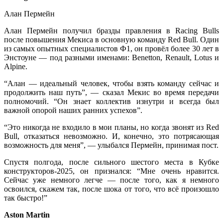
Алан Пермейн
Алан Пермейн получил бразды правления в Racing Bulls
после повышения Мекиса в основную команду Red Bull. Один
из самых опытных специалистов Ф1, он провёл более 30 лет в
Энстоуне — под разными именами: Benetton, Renault, Lotus и
Alpine.
“Алан — идеальный человек, чтобы взять команду сейчас и
продолжить наш путь”, — сказал Мекис во время передачи
полномочий. “Он знает коллектив изнутри и всегда был
важной опорой наших ранних успехов”.
“Это никогда не входило в мои планы, но когда звонят из Red
Bull, отказаться невозможно. И, конечно, это потрясающая
возможность для меня”, — улыбался Пермейн, принимая пост.
Спустя полгода, после сильного шестого места в Кубке
конструкторов-2025, он признался: “Мне очень нравится.
Сейчас уже немного легче — после того, как я немного
освоился, скажем так, после шока от того, что всё произошло
так быстро!”
Aston Martin