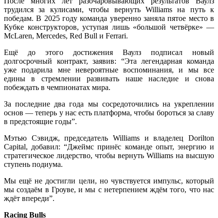
После многих лет разочаровывающих результатов Ваулз
трудился за кулисами, чтобы вернуть Williams на путь к
победам. В 2025 году команда уверенно заняла пятое место в
Кубке конструкторов, уступая лишь «большой четвёрке» —
McLaren, Mercedes, Red Bull и Ferrari.
Ещё до этого достижения Ваулз подписал новый
долгосрочный контракт, заявив: “Эта легендарная команда
уже подарила мне невероятные воспоминания, и мы все
едины в стремлении развивать наше наследие и снова
побеждать в чемпионатах мира.
За последние два года мы сосредоточились на укреплении
основ — теперь у нас есть платформа, чтобы бороться за славу
в предстоящие годы”.
Мэтью Сэвидж, председатель Williams и владелец Dorilton
Capital, добавил: “Джеймс принёс команде опыт, энергию и
стратегическое лидерство, чтобы вернуть Williams на высшую
ступень подиума.
Мы ещё не достигли цели, но чувствуется импульс, который
мы создаём в Гроуве, и мы с нетерпением ждём того, что нас
ждёт впереди”.
Racing Bulls