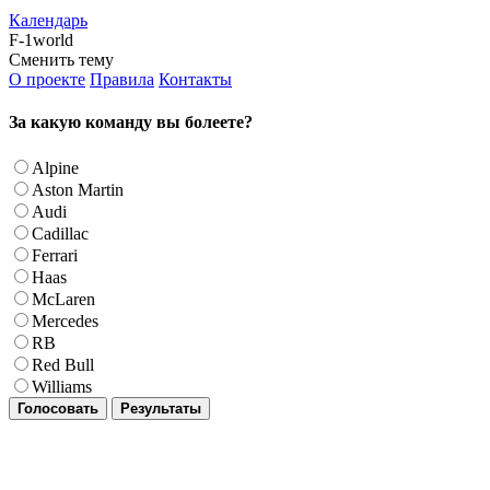
Календарь
F-1world
Сменить тему
О проекте
Правила
Контакты
За какую команду вы болеете?
Alpine
Aston Martin
Audi
Cadillac
Ferrari
Haas
McLaren
Mercedes
RB
Red Bull
Williams
Голосовать
Результаты