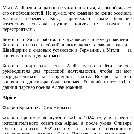
Мы в Audi решили: раз он не может остаться, мы освобождаем
его от обязанностей. Не думаю, что команда до конца осознала
масштаб перемен. Когда происходят такие большие
изменения, сначала нужно понять их влияние и
перестроиться”.
Бинотто и Уитли работали в дуальной системе управления:
Бинотто отвечал за общий проект, включая заводы шасси в
Швейцарии и силовых установок в Германии, а Уитли — за
гоночную команду на трассе.
Бинотто подтвердил, что Audi нужно найти нового
руководителя для трассовой деятельности, чтобы он мог
сосредоточиться на фабричной работе. Вскоре на пост
гоночного директора был назначен бывший пилот Ф1 и
давний партнёр бренда Аллан Макниш.
Alpine
Флавио Бриаторе / Стив Нильсен
Флавио Бриаторе вернулся в Ф1 в 2024 году в качестве
исполнительного советника Alpine, а после ухода Оливера
Оукса в начале 2025-го взял на себя и обязанности
руководителя команды. Стив Нильсен присоединился в