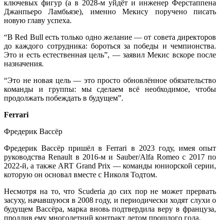
ключевых фигур (а в 2028-м уйдёт и инженер Ферстаппена
Джанпьеро Ламбьязе), именно Мекису поручено писать
новую главу успеха.
“В Red Bull есть только одно желание — от совета директоров
до каждого сотрудника: бороться за победы и чемпионства.
Это и есть естественная цель”, — заявил Мекис вскоре после
назначения.
“Это не новая цель — это просто обновлённое обязательство
команды и группы: мы сделаем всё необходимое, чтобы
продолжать побеждать в будущем”.
Ferrari
Фредерик Вассёр
Фредерик Вассёр пришёл в Ferrari в 2023 году, имея опыт
руководства Renault в 2016-м и Sauber/Alfa Romeo с 2017 по
2022-й, а также ART Grand Prix — команды юниорской серии,
которую он основал вместе с Николя Тодтом.
Несмотря на то, что Scuderia до сих пор не может прервать
засуху, начавшуюся в 2008 году, и периодически ходят слухи о
будущем Вассёра, марка вновь подтвердила веру в француза,
продлив ему многолетний контракт летом прошлого года.