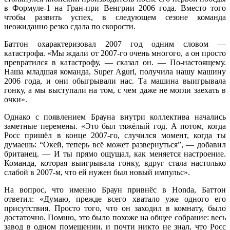
в Формуле-1 на Гран-при Венгрии 2006 года. Вместо того
чтобы развить успех, в следующем сезоне команда
неожиданно резко сдала по скорости.
Баттон охарактеризовал 2007 год одним словом —
катастрофа. «Мы ждали от 2007-го очень многого, а он просто
превратился в катастрофу, — сказал он. — По-настоящему.
Наша младшая команда, Super Aguri, получила нашу машину
2006 года, и они обыгрывали нас. Та машина выигрывала
гонку, а мы выступали на том, с чем даже не могли заехать в
очки».
Однако с появлением Брауна внутри коллектива начались
заметные перемены. «Это был тяжёлый год. А потом, когда
Росс пришёл в конце 2007-го, случился момент, когда ты
думаешь: “Окей, теперь всё может развернуться”, — добавил
британец. — И ты прямо ощущал, как меняется настроение.
Команда, которая выигрывала гонку, вдруг стала настолько
слабой в 2007-м, что ей нужен был новый импульс».
На вопрос, что именно Браун привнёс в Honda, Баттон
ответил: «Думаю, прежде всего хватало уже одного его
присутствия. Просто того, что он заходил в комнату, было
достаточно. Помню, это было похоже на общее собрание: весь
завод в одном помещении, и почти никто не знал, что Росс