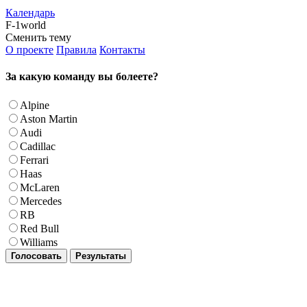
Календарь
F-1world
Сменить тему
О проекте
Правила
Контакты
За какую команду вы болеете?
Alpine
Aston Martin
Audi
Cadillac
Ferrari
Haas
McLaren
Mercedes
RB
Red Bull
Williams
Голосовать
Результаты