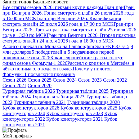
Записи гонок
Важные новости
Все старты сезона-2026: первый круг в каждом Гран-при
Гран-
при Венгрии 2026. Гонка смотреть онлайн 26 июля 2026 года
в 16:00 по МСК
Гран-при Венгрии 2026. Квалификация
смотреть онлайн 25 июля 2026 года в 17:00 по МСК
Гран-при
Венгрии 2026. Третья практика смотреть онлайн 25 июля 2026
года в 13:30 по МСК
Гран-при Венгрии 2026. Вторая практика
смотреть онлайн 24 июля 2026 года в 18:00 по МСК
Алонсо проехал по Монако на Lamborghini Sian FKP 37 за 5,9
млн долларов
5 победителей и 5 неудачников первой
половины сезона 2026
Какие европейские трассы спасут
финал сезона Формулы-1 2026
Расселл о кризисе в Mercedes: я
чётко понимаю, откуда он взялся
Почему у пилотов
Формулы-1 появляются прозвища
Сезон 2026
Сезон 2025
Сезон 2024
Сезон 2023
Сезон 2022
Сезон 2021
Сезон 2020
Турнирная таблица 2026
Турнирная таблица 2025
Турнирная
таблица 2024
Турнирная таблица 2023
Турнирная таблица
2022
Турнирная таблица 2021
Турнирная таблица 2020
Кубок конструкторов 2026
Кубок конструкторов 2025
Кубок
конструкторов 2024
Кубок конструкторов 2023
Кубок
конструкторов 2022
Кубок конструкторов 2021
Кубок
конструкторов 2021
Мой профиль