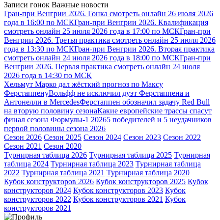
Записи гонок
Важные новости
Гран-при Венгрии 2026. Гонка смотреть онлайн 26 июля 2026
года в 16:00 по МСК
Гран-при Венгрии 2026. Квалификация
смотреть онлайн 25 июля 2026 года в 17:00 по МСК
Гран-при
Венгрии 2026. Третья практика смотреть онлайн 25 июля 2026
года в 13:30 по МСК
Гран-при Венгрии 2026. Вторая практика
смотреть онлайн 24 июля 2026 года в 18:00 по МСК
Гран-при
Венгрии 2026. Первая практика смотреть онлайн 24 июля
2026 года в 14:30 по МСК
Хельмут Марко дал жёсткий прогноз по Максу
Ферстаппену
Вольфф не исключил дуэт Ферстаппена и
Антонелли в Mercedes
Ферстаппен обозначил задачу Red Bull
на вторую половину сезона
Какие европейские трассы спасут
финал сезона Формулы-1 2026
5 победителей и 5 неудачников
первой половины сезона 2026
Сезон 2026
Сезон 2025
Сезон 2024
Сезон 2023
Сезон 2022
Сезон 2021
Сезон 2020
Турнирная таблица 2026
Турнирная таблица 2025
Турнирная
таблица 2024
Турнирная таблица 2023
Турнирная таблица
2022
Турнирная таблица 2021
Турнирная таблица 2020
Кубок конструкторов 2026
Кубок конструкторов 2025
Кубок
конструкторов 2024
Кубок конструкторов 2023
Кубок
конструкторов 2022
Кубок конструкторов 2021
Кубок
конструкторов 2021