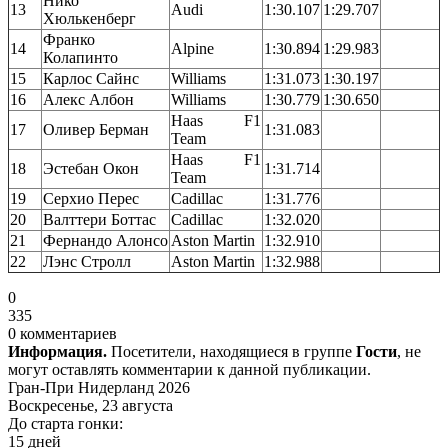
Нико
13
Audi
1:30.107
1:29.707
Хюлькенберг
Франко
14
Alpine
1:30.894
1:29.983
Колапинто
15
Карлос Сайнс
Williams
1:31.073
1:30.197
16
Алекс Албон
Williams
1:30.779
1:30.650
Haas F1
17
Оливер Берман
1:31.083
Team
Haas F1
18
Эстебан Окон
1:31.714
Team
19
Серхио Перес
Cadillac
1:31.776
20
Валттери Боттас
Cadillac
1:32.020
21
Фернандо Алонсо
Aston Martin
1:32.910
22
Лэнс Стролл
Aston Martin
1:32.988
0
335
0 комментариев
Информация.
Посетители, находящиеся в группе
Гости
, не
могут оставлять комментарии к данной публикации.
Гран-При Нидерланд 2026
Воскресенье, 23 августа
До старта гонки:
15 дней