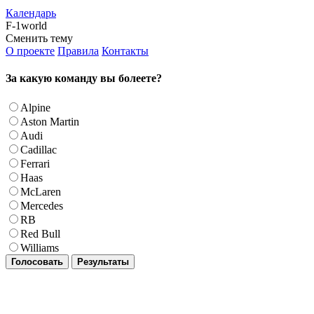
Календарь
F-1world
Сменить тему
О проекте
Правила
Контакты
За какую команду вы болеете?
Alpine
Aston Martin
Audi
Cadillac
Ferrari
Haas
McLaren
Mercedes
RB
Red Bull
Williams
Голосовать
Результаты