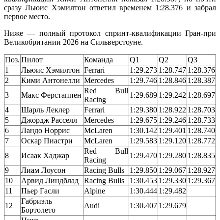
сразу Льюис Хэмилтон ответил временем 1:28.376 и забрал
первое место.
Ниже — полный протокол спринт-квалификации Гран-при
Великобритании 2026 на Сильверстоуне.
Поз.
Пилот
Команда
Q1
Q2
Q3
1
Льюис Хэмилтон
Ferrari
1:29.273
1:28.747
1:28.376
2
Кими Антонелли
Mercedes
1:29.746
1:28.846
1:28.387
Red Bull
3
Макс Ферстаппен
1:29.689
1:29.242
1:28.697
Racing
4
Шарль Леклер
Ferrari
1:29.380
1:28.922
1:28.703
5
Джордж Расселл
Mercedes
1:29.675
1:29.246
1:28.733
6
Ландо Норрис
McLaren
1:30.142
1:29.401
1:28.740
7
Оскар Пиастри
McLaren
1:29.583
1:29.120
1:28.772
Red Bull
8
Исаак Хаджар
1:29.470
1:29.280
1:28.835
Racing
9
Лиам Лоусон
Racing Bulls
1:29.850
1:29.067
1:28.927
10
Арвид Линдблад
Racing Bulls
1:30.453
1:29.330
1:29.367
11
Пьер Гасли
Alpine
1:30.444
1:29.482
Габриэль
12
Audi
1:30.407
1:29.679
Бортолето