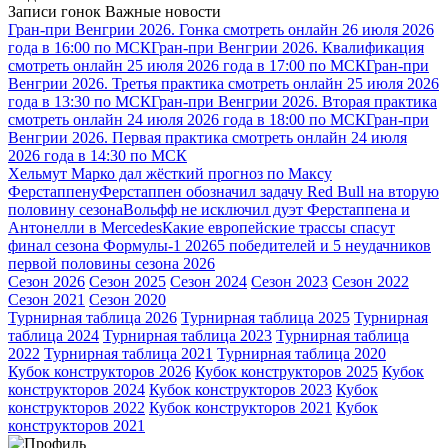
Записи гонок
Важные новости
Гран-при Венгрии 2026. Гонка смотреть онлайн 26 июля 2026
года в 16:00 по МСК
Гран-при Венгрии 2026. Квалификация
смотреть онлайн 25 июля 2026 года в 17:00 по МСК
Гран-при
Венгрии 2026. Третья практика смотреть онлайн 25 июля 2026
года в 13:30 по МСК
Гран-при Венгрии 2026. Вторая практика
смотреть онлайн 24 июля 2026 года в 18:00 по МСК
Гран-при
Венгрии 2026. Первая практика смотреть онлайн 24 июля
2026 года в 14:30 по МСК
Хельмут Марко дал жёсткий прогноз по Максу
Ферстаппену
Ферстаппен обозначил задачу Red Bull на вторую
половину сезона
Вольфф не исключил дуэт Ферстаппена и
Антонелли в Mercedes
Какие европейские трассы спасут
финал сезона Формулы-1 2026
5 победителей и 5 неудачников
первой половины сезона 2026
Сезон 2026
Сезон 2025
Сезон 2024
Сезон 2023
Сезон 2022
Сезон 2021
Сезон 2020
Турнирная таблица 2026
Турнирная таблица 2025
Турнирная
таблица 2024
Турнирная таблица 2023
Турнирная таблица
2022
Турнирная таблица 2021
Турнирная таблица 2020
Кубок конструкторов 2026
Кубок конструкторов 2025
Кубок
конструкторов 2024
Кубок конструкторов 2023
Кубок
конструкторов 2022
Кубок конструкторов 2021
Кубок
конструкторов 2021