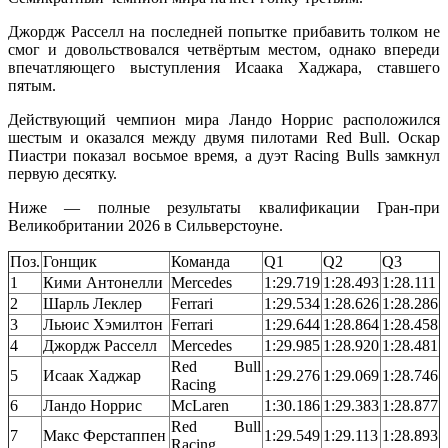
Джордж Расселл на последней попытке прибавить толком не
смог и довольствовался четвёртым местом, однако впереди
впечатляющего выступления Исаака Хаджара, ставшего
пятым.
Действующий чемпион мира Ландо Норрис расположился
шестым и оказался между двумя пилотами Red Bull. Оскар
Пиастри показал восьмое время, а дуэт Racing Bulls замкнул
первую десятку.
Ниже — полные результаты квалификации Гран-при
Великобритании 2026 в Сильверстоуне.
Поз.
Гонщик
Команда
Q1
Q2
Q3
1
Кими Антонелли
Mercedes
1:29.719
1:28.493
1:28.111
2
Шарль Леклер
Ferrari
1:29.534
1:28.626
1:28.286
3
Льюис Хэмилтон
Ferrari
1:29.644
1:28.864
1:28.458
4
Джордж Расселл
Mercedes
1:29.985
1:28.920
1:28.481
Red Bull
5
Исаак Хаджар
1:29.276
1:29.069
1:28.746
Racing
6
Ландо Норрис
McLaren
1:30.186
1:29.383
1:28.877
Red Bull
7
Макс Ферстаппен
1:29.549
1:29.113
1:28.893
Racing