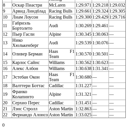
8
Оскар Пиастри
McLaren
1:29.971
1:29.218
1:29.032
9
Арвид Линдблад
Racing Bulls
1:29.661
1:29.324
1:29.305
10
Лиам Лоусон
Racing Bulls
1:29.300
1:29.429
1:29.716
Габриэль
11
Audi
1:30.269
1:29.461
—
Бортолето
12
Пьер Гасли
Alpine
1:30.345
1:30.063
—
Нико
13
Audi
1:29.539
1:30.076
—
Хюлькенберг
Haas F1
14
Оливер Берман
1:30.570
1:30.501
—
Team
15
Карлос Сайнс
Williams
1:30.562
1:30.623
—
16
Алекс Албон
Williams
1:30.638
1:31.341
—
Haas F1
17
Эстебан Окон
1:30.680
—
—
Team
18
Валттери Боттас
Cadillac
1:31.227
—
—
Франко
19
Alpine
1:31.321
—
—
Колапинто
20
Серхио Перес
Cadillac
1:31.451
—
—
21
Лэнс Стролл
Aston Martin
1:32.863
—
—
22
Фернандо Алонсо
Aston Martin
1:33.025
—
—
0