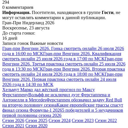
294
0 комментариев
Информация.
Посетители, находящиеся в группе
Гости
, не
могут оставлять комментарии к данной публикации.
Гран-При Нидерланд 2026
Воскресенье, 23 августа
До старта гонки:
16 дней
Записи гонок
Важные новости
Гран-при Венгрии 2026. Гонка смотреть онлайн 26 июля 2026
года в 16:00 по МСК
Гран-при Венгрии 2026. Квалификация
смотреть онлайн 25 июля 2026 года в 17:00 по МСК
Гран-при
Венгрии 2026. Третья практика смотреть онлайн 25 июля 2026
года в 13:30 по МСК
Гран-при Венгрии 2026. Вторая практика
смотреть онлайн 24 июля 2026 года в 18:00 по МСК
Гран-при
Венгрии 2026. Первая практика смотреть онлайн 24 июля
2026 года в 14:30 по МСК
Хельмут Марко дал жёсткий прогноз по Максу
Ферстаппену
Вольфф не исключил дуэт Ферстаппена и
Антонелли в Mercedes
Ферстаппен обозначил задачу Red Bull
на вторую половину сезона
Какие европейские трассы спасут
финал сезона Формулы-1 2026
5 победителей и 5 неудачников
первой половины сезона 2026
Сезон 2026
Сезон 2025
Сезон 2024
Сезон 2023
Сезон 2022
Сезон 2021
Сезон 2020