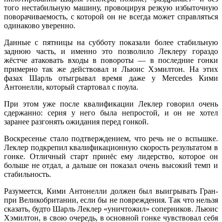
того нестабильную машину, провоцируя резкую избыточную
поворачиваемость, с которой он не всегда может справляться
одинаково уверенно.
Данные с пятницы на субботу показали более стабильную
заднюю часть, и именно это позволило Леклеру гораздо
жёстче атаковать входы в повороты — в последние гонки
примерно так же действовал и Льюис Хэмилтон. На этих
фазах Шарль отыгрывал время даже у Mercedes Кими
Антонелли, который стартовал с поула.
При этом уже после квалификации Леклер говорил очень
сдержанно: серия у него была непростой, и он не хотел
заранее разгонять ожидания перед гонкой.
Воскресенье стало подтверждением, что речь не о вспышке.
Леклер подкрепил квалификационную скорость результатом в
гонке. Отличный старт принёс ему лидерство, которое он
больше не отдал, а дальше он показал очень высокий темп и
стабильность.
Разумеется, Кими Антонелли должен был выигрывать Гран-
при Великобритании, если бы не повреждения. Так что нельзя
сказать, будто Шарль Леклер «уничтожил» соперников. Льюис
Хэмилтон, в свою очередь, в основной гонке чувствовал себя