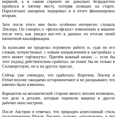
нервной, а в самом спринте он довольно безрадостно
пробился к пятому месту, потеряв позиции на старте.
Параллельно напарник лидировал и в итоге финишировал
вторым.
Зато после этого мне было особенно интересно слушать
Леклера. Он говорил о «философских» изменениях в машине
после того, как увидел кое-что в данных по итогам своей
пятничной квалификации.
За кулисами он проделал огромную работу и, судя по его
словам, почувствовал: с новым направлением в настройках у
него может «щёлкнуть». Причём важный нюанс — если бы
этот подход действительно сработал, он помог бы не только в
Сильверстоуне, но и на других трассах.
Сейчас уже очевидно, что сработало. Впрочем, Леклер и
Ferrari вполне ожидаемо осторожничают и не раскрывают, что
именно было изменено.
Вариантов на механической стороне много: вполне возможно,
что дело в деталях, которые перевели машину в другое
рабочее окно настроек.
После Австрии я отмечал, что природно агрессивный стиль
пилотирования Шарля Леклера, похоже, «раздражает» и без