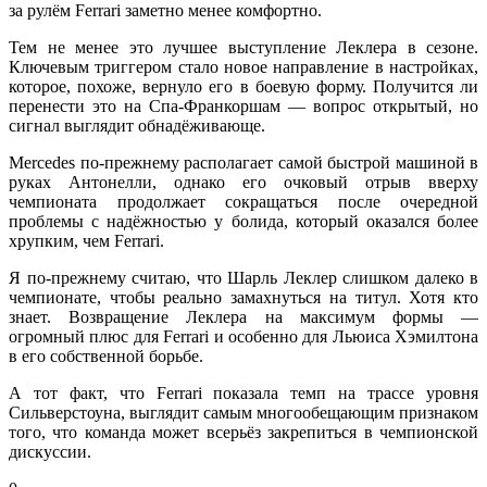
за рулём Ferrari заметно менее комфортно.
Тем не менее это лучшее выступление Леклера в сезоне.
Ключевым триггером стало новое направление в настройках,
которое, похоже, вернуло его в боевую форму. Получится ли
перенести это на Спа-Франкоршам — вопрос открытый, но
сигнал выглядит обнадёживающе.
Mercedes по-прежнему располагает самой быстрой машиной в
руках Антонелли, однако его очковый отрыв вверху
чемпионата продолжает сокращаться после очередной
проблемы с надёжностью у болида, который оказался более
хрупким, чем Ferrari.
Я по-прежнему считаю, что Шарль Леклер слишком далеко в
чемпионате, чтобы реально замахнуться на титул. Хотя кто
знает. Возвращение Леклера на максимум формы —
огромный плюс для Ferrari и особенно для Льюиса Хэмилтона
в его собственной борьбе.
А тот факт, что Ferrari показала темп на трассе уровня
Сильверстоуна, выглядит самым многообещающим признаком
того, что команда может всерьёз закрепиться в чемпионской
дискуссии.