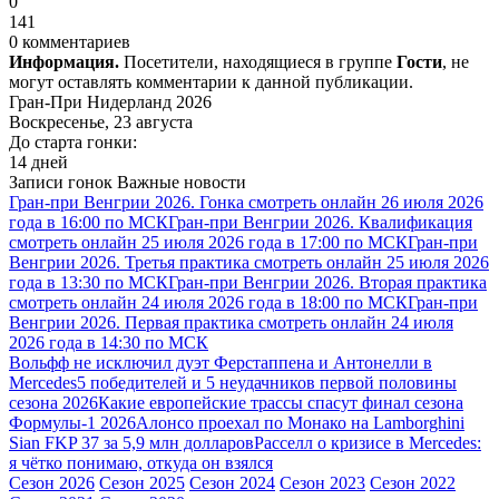
0
141
0 комментариев
Информация.
Посетители, находящиеся в группе
Гости
, не
могут оставлять комментарии к данной публикации.
Гран-При Нидерланд 2026
Воскресенье, 23 августа
До старта гонки:
14 дней
Записи гонок
Важные новости
Гран-при Венгрии 2026. Гонка смотреть онлайн 26 июля 2026
года в 16:00 по МСК
Гран-при Венгрии 2026. Квалификация
смотреть онлайн 25 июля 2026 года в 17:00 по МСК
Гран-при
Венгрии 2026. Третья практика смотреть онлайн 25 июля 2026
года в 13:30 по МСК
Гран-при Венгрии 2026. Вторая практика
смотреть онлайн 24 июля 2026 года в 18:00 по МСК
Гран-при
Венгрии 2026. Первая практика смотреть онлайн 24 июля
2026 года в 14:30 по МСК
Вольфф не исключил дуэт Ферстаппена и Антонелли в
Mercedes
5 победителей и 5 неудачников первой половины
сезона 2026
Какие европейские трассы спасут финал сезона
Формулы-1 2026
Алонсо проехал по Монако на Lamborghini
Sian FKP 37 за 5,9 млн долларов
Расселл о кризисе в Mercedes:
я чётко понимаю, откуда он взялся
Сезон 2026
Сезон 2025
Сезон 2024
Сезон 2023
Сезон 2022