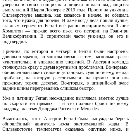
уверены в своих гонщиках и видели немало выдающихся
выступлений Шарля Леклера с 2019 года. Просто на уик-энд в
Сильверстоуне машина, как казалось в начале, не обещала
того, что нужно для победы. И даже когда дела пошли лучше,
главным героем от Ferrari всё равно воспринимался Льюис
Хэмилтон — прежде всего из-за его истории на Гран-при
Великобритании. В спринтовой части уик-энда он это и
подтвердил.
Причина, по которой в четверг в Ferrari были настроены
довольно мрачно, во многом связана с тем, насколько трасса
чувствительна к управлению энергией. В Австрии команда
столкнулась сразу с двумя крупными проблемами. Во-первых,
обновлённый пакет силовой установки, судя по всему, не дал
прибавки, на которую рассчитывали: на прямых они по-
прежнему теряли десятые. Во-вторых, в штирийской жаре
задние шины перегревались слишком быстро.
Уже в пятницу Ferrari неожиданно выглядела заметно лучше
по скорости на прямых — и это подняло брови по всему
паддоку, включая Джорджа Расселла и Mercedes.
Выяснилось, что в Австрии Ferrari была вынуждена беречь
обновлённый двигатель из-за экстремальной жары. В
Сильверстоуне температура оказалась ощутимо ниже, и