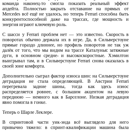
команда наконец-то смогла показать реальный эффект
апдейта. Полностью закрыть отставание на прямых от
Mercedes всё ещё не удалось, но теперь Ferrari способна быть
конкурентоспособной даже на трассах, где мощность и
энергия играют ключевую роль.
С шасси у Ferrari проблем нет — это известно. Скорость в
поворотах обычно держала их в игре. Да, в Сильверстоуне
прямые гораздо длиннее, но профиль поворотов не так уж
далёк от того, что мы видим на трассе Каталунья: затяжные
дуги, в основном средне- и высокоскоростные. Хэмилтон
выигрывал там, и в Сильверстоуне Ferrari снова оказалась в
своей зоне комфорта.
Дополнительно сыграл фактор износа шин: на Сильверстоуне
деградация не стала определяющей. В Австрии Ferrari
перегревала задние шины, тогда как здесь износ
распределяется ровнее, с большим акцентом на левую
переднюю — немного как в Барселоне. Низкая деградация
явно помогла в гонке.
Теперь о Шарле Леклере.
В спринтовой части уик-энда всё выглядело для него
привычно тяжело: в спринт-квалификации машина была