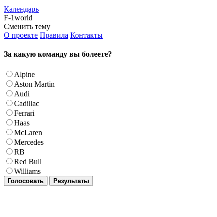
Календарь
F-1world
Сменить тему
О проекте
Правила
Контакты
За какую команду вы болеете?
Alpine
Aston Martin
Audi
Cadillac
Ferrari
Haas
McLaren
Mercedes
RB
Red Bull
Williams
Голосовать
Результаты