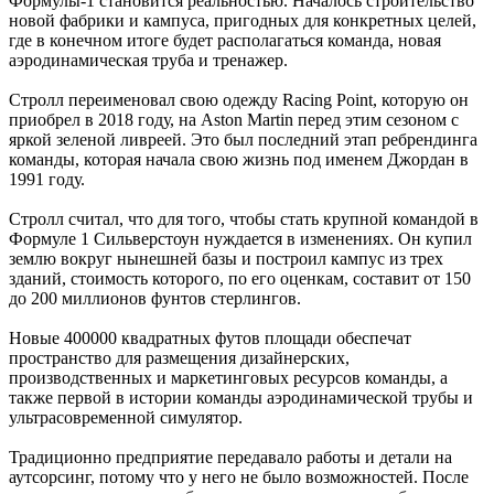
Формулы-1 становится реальностью. Началось строительство
новой фабрики и кампуса, пригодных для конкретных целей,
где в конечном итоге будет располагаться команда, новая
аэродинамическая труба и тренажер.
Стролл переименовал свою одежду Racing Point, которую он
приобрел в 2018 году, на Aston Martin перед этим сезоном с
яркой зеленой ливреей. Это был последний этап ребрендинга
команды, которая начала свою жизнь под именем Джордан в
1991 году.
Стролл считал, что для того, чтобы стать крупной командой в
Формуле 1 Сильверстоун нуждается в изменениях. Он купил
землю вокруг нынешней базы и построил кампус из трех
зданий, стоимость которого, по его оценкам, составит от 150
до 200 миллионов фунтов стерлингов.
Новые 400000 квадратных футов площади обеспечат
пространство для размещения дизайнерских,
производственных и маркетинговых ресурсов команды, а
также первой в истории команды аэродинамической трубы и
ультрасовременной симулятор.
Традиционно предприятие передавало работы и детали на
аутсорсинг, потому что у него не было возможностей. После