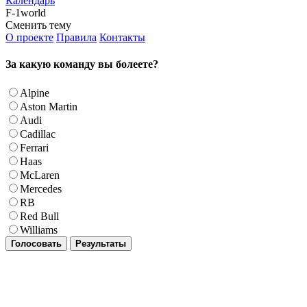
Календарь
F-1world
Сменить тему
О проекте
Правила
Контакты
За какую команду вы болеете?
Alpine
Aston Martin
Audi
Cadillac
Ferrari
Haas
McLaren
Mercedes
RB
Red Bull
Williams
Голосовать
Результаты