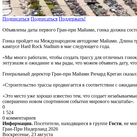
Подписаться
Подписаться
Поддержать!
Объявлены даты первого Гран-при Майами, гонка должна состоя
Гонка пройдет на Международном автодроме Майами. Длина тра
кампусе Hard Rock Stadium в мае следующего года.
«Мы много работали, чтобы создать трассу для отличных гоно
энтузиазм и ожидание и мы рады, что можем объявить дату, чт
Генеральный директор Гран-при Майами Ричард Креган сказал:
«Строительство трассы продвигается в соответствии с ожидани
«Это место уже хорошо известно тем, что создает незабываемы
совершенно новом спортивном событии мирового масштаба».
0
1 524
0 комментариев
Информация.
Посетители, находящиеся в группе
Гости
, не м
Гран-При Нидерланд 2026
Воскресенье, 23 августа