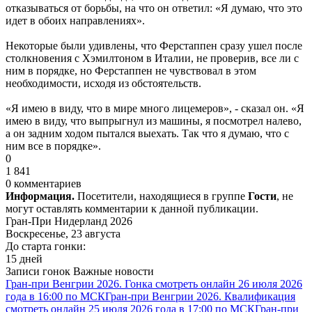
отказываться от борьбы, на что он ответил: «Я думаю, что это
идет в обоих направлениях».
Некоторые были удивлены, что Ферстаппен сразу ушел после
столкновения с Хэмилтоном в Италии, не проверив, все ли с
ним в порядке, но Ферстаппен не чувствовал в этом
необходимости, исходя из обстоятельств.
«Я имею в виду, что в мире много лицемеров», - сказал он. «Я
имею в виду, что выпрыгнул из машины, я посмотрел налево,
а он задним ходом пытался выехать. Так что я думаю, что с
ним все в порядке».
0
1 841
0 комментариев
Информация.
Посетители, находящиеся в группе
Гости
, не
могут оставлять комментарии к данной публикации.
Гран-При Нидерланд 2026
Воскресенье, 23 августа
До старта гонки:
15 дней
Записи гонок
Важные новости
Гран-при Венгрии 2026. Гонка смотреть онлайн 26 июля 2026
года в 16:00 по МСК
Гран-при Венгрии 2026. Квалификация
смотреть онлайн 25 июля 2026 года в 17:00 по МСК
Гран-при