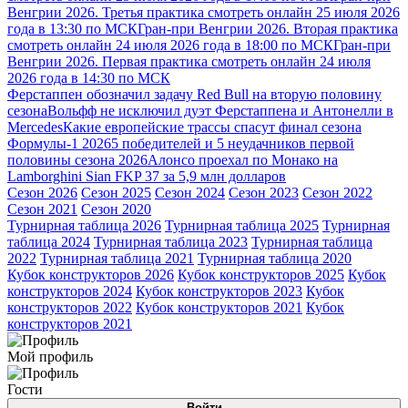
Венгрии 2026. Третья практика смотреть онлайн 25 июля 2026
года в 13:30 по МСК
Гран-при Венгрии 2026. Вторая практика
смотреть онлайн 24 июля 2026 года в 18:00 по МСК
Гран-при
Венгрии 2026. Первая практика смотреть онлайн 24 июля
2026 года в 14:30 по МСК
Ферстаппен обозначил задачу Red Bull на вторую половину
сезона
Вольфф не исключил дуэт Ферстаппена и Антонелли в
Mercedes
Какие европейские трассы спасут финал сезона
Формулы-1 2026
5 победителей и 5 неудачников первой
половины сезона 2026
Алонсо проехал по Монако на
Lamborghini Sian FKP 37 за 5,9 млн долларов
Сезон 2026
Сезон 2025
Сезон 2024
Сезон 2023
Сезон 2022
Сезон 2021
Сезон 2020
Турнирная таблица 2026
Турнирная таблица 2025
Турнирная
таблица 2024
Турнирная таблица 2023
Турнирная таблица
2022
Турнирная таблица 2021
Турнирная таблица 2020
Кубок конструкторов 2026
Кубок конструкторов 2025
Кубок
конструкторов 2024
Кубок конструкторов 2023
Кубок
конструкторов 2022
Кубок конструкторов 2021
Кубок
конструкторов 2021
Мой профиль
Гости
Войти