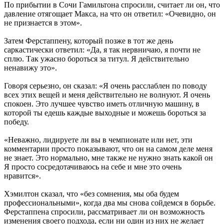
По прибытии в Сочи Гамильтона спросили, считает ли он, что
давление отягощает Макса, на что он ответил: «Очевидно, он
не признается в этом».
Затем Ферстаппену, который позже в тот же день
саркастически ответил: «Да, я так нервничаю, я почти не
сплю. Так ужасно бороться за титул. Я действительно
ненавижу это».
Говоря серьезно, он сказал: «Я очень расслаблен по поводу
всех этих вещей и меня действительно не волнуют. Я очень
спокоен. Это лучшее чувство иметь отличную машину, в
которой ты едешь каждые выходные и можешь бороться за
победу.
«Неважно, лидируете ли вы в чемпионате или нет, эти
комментарии просто показывают, что он на самом деле меня
не знает. Это нормально, мне также не нужно знать какой он
Я просто сосредотачиваюсь на себе и мне это очень
нравится».
Хэмилтон сказал, что «без сомнения, мы оба будем
профессиональными», когда два мы снова сойдемся в борьбе.
Ферстаппена спросили, рассматривает ли он возможность
изменения своего подхода, если ни один из них не желает