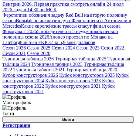
Венгрии 2026. Первая практика смотреть онлайн 24 июля
2026 года в 14:30 по МСК
Ферстаппен обозначил задачу Red Bull на вторую половину
сезона
Вольфф не исключил дуэт Ферстаппена и Антонелли в
Mercedes
Какие европейские трассы спасут финал сезона
Формулы-1 2026
5 победителей и 5 неудачников первой
половины сезона 2026
Алонсо проехал по Монако на
Lamborghini Sian FKP 37 за 5,9 млн долларов
Сезон 2026
Сезон 2025
Сезон 2024
Сезон 2023
Сезон 2022
Сезон 2021
Сезон 2020
Турнирная таблица 2026
Турнирная таблица 2025
Турнирная
таблица 2024
Турнирная таблица 2023
Турнирная таблица
2022
Турнирная таблица 2021
Турнирная таблица 2020
Кубок конструкторов 2026
Кубок конструкторов 2025
Кубок
конструкторов 2024
Кубок конструкторов 2023
Кубок
конструкторов 2022
Кубок конструкторов 2021
Кубок
конструкторов 2021
Мой профиль
Гости
Войти
Регистрация
О проекте