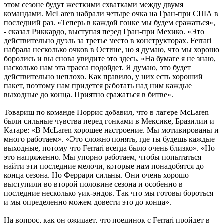
этом сезоне будут жесткими схватками между двумя
командами. McLaren набрали четыре очка на Гран-при США в
последний раз. «Теперь в каждой гонке мы будем сражаться»,
- сказал Риккардо, выступая перед Гран-при Мехико. «Это
действительно дуэль за третье место в конструкторах. Ferrari
набрала несколько очков в Остине, но я думаю, что мы хорошо
боролись и вы снова увидите это здесь. «На бумаге я не знаю,
насколько нам эта трасса подойдет. Я думаю, это будет
действительно неплохо. Как правило, у них есть хороший
пакет, поэтому нам придется работать над ним каждые
выходные до конца. Приятно сражаться в битве».
Товарищ по команде Норрис добавил, что в лагере McLaren
были сильные чувства перед гонками в Мексике, Бразилии и
Катаре: «В McLaren хорошее настроение. Мы мотивированы и
много работаем». «Это сложно понять, где ты будешь каждые
выходные, потому что Ferrari всегда было очень близко». «Но
это напряженно. Мы упорно работаем, чтобы попытаться
найти эти последние мелочи, которые нам понадобятся до
конца сезона. Но Феррари сильны. Они очень хорошо
выступили во второй половине сезона и особенно в
последние несколько уик-эндов. Так что мы готовы бороться
и мы определенно можем довести это до конца».
На вопрос, как он ожидает, что поединок с Ferrari пройдет в