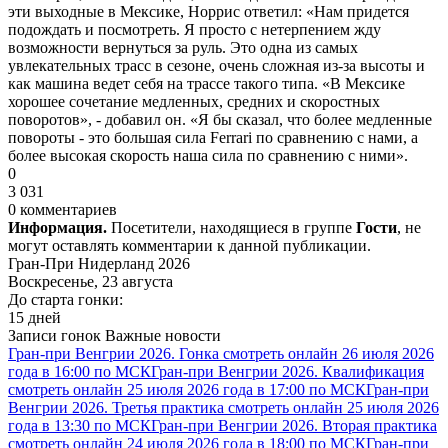
эти выходные в Мексике, Норрис ответил: «Нам придется
подождать и посмотреть. Я просто с нетерпением жду
возможности вернуться за руль. Это одна из самых
увлекательных трасс в сезоне, очень сложная из-за высоты и
как машина ведет себя на трассе такого типа. «В Мексике
хорошее сочетание медленных, средних и скоростных
поворотов», - добавил он. «Я бы сказал, что более медленные
повороты - это большая сила Ferrari по сравнению с нами, а
более высокая скорость наша сила по сравнению с ними».
0
3 031
0 комментариев
Информация.
Посетители, находящиеся в группе
Гости
, не
могут оставлять комментарии к данной публикации.
Гран-При Нидерланд 2026
Воскресенье, 23 августа
До старта гонки:
15 дней
Записи гонок
Важные новости
Гран-при Венгрии 2026. Гонка смотреть онлайн 26 июля 2026
года в 16:00 по МСК
Гран-при Венгрии 2026. Квалификация
смотреть онлайн 25 июля 2026 года в 17:00 по МСК
Гран-при
Венгрии 2026. Третья практика смотреть онлайн 25 июля 2026
года в 13:30 по МСК
Гран-при Венгрии 2026. Вторая практика
смотреть онлайн 24 июля 2026 года в 18:00 по МСК
Гран-при