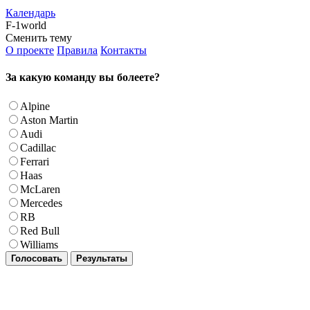
Календарь
F-1world
Сменить тему
О проекте
Правила
Контакты
За какую команду вы болеете?
Alpine
Aston Martin
Audi
Cadillac
Ferrari
Haas
McLaren
Mercedes
RB
Red Bull
Williams
Голосовать
Результаты