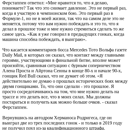
Ферстаппен ответил: «Мне нравится то, что я делаю,
понимаете? Так что это снимает давление. Это не первый раз,
когда я участвую в чемпионском бою. Это первый раз в
Формуле-1, но не в моей жизни, так что на самом деле это не
меняется, потому что вам нужно побеждать и это то, что я
делал в прошлое тоже и мне нужно стремиться сделать то же
самое здесь. «Как я уже говорил в предыдущих гонках, когда
машина способна побеждать, я выиграю».
Что касается комментариев босса Mercedes Тото Вольфа газете
Daily Mail, в которых он сказал, что контакт между главными
героями, участвующими в финальной битве, вполне может
произойти, сравнивая ситуацию с бурным соперничеством
Алена Проста и Айртона Сенны в конце 80-х и начале 90-х,
гонщик Red Bull сказал, что не думает об этом. «Я
действительно не думаю о прошлых исторических боях между
двумя гонщиками. То, что они сделали - это прошлое. Я
просто сосредотачиваюсь на том, что мне нужно делать на
трассе и это делать все, что в моих силах. Мы должны
постараться и получить как можно больше очков. - сказал
Ферстаппен.
Вернувшись на автодром Херманоса Родригеса, где он
выиграл две из трех последних гонок - и только в 2019 году
не получил поул из-за квалификационного штрафа.