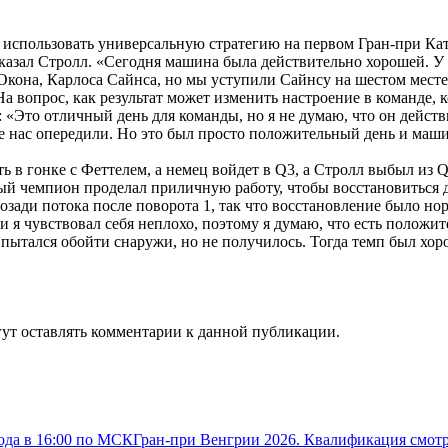
 использовать универсальную стратегию на первом Гран-при Кат
 сказал Стролл. «Сегодня машина была действительно хорошей. 
 Окона, Карлоса Сайнса, но мы уступили Сайнсу на шестом месте
 вопрос, как результат может изменить настроение в команде, ко
ил: «Это отличный день для команды, но я не думаю, что он дейс
ые нас опередили. Но это был просто положительный день и маши
ть в гонке с Феттелем, а немец войдет в Q3, а Стролл выбыл из Q
тный чемпион проделал приличную работу, чтобы восстановиться 
позади потока после поворота 1, так что восстановление было 
и я чувствовал себя неплохо, поэтому я думаю, что есть положите
я пытался обойти снаружи, но не получилось. Тогда темп был хо
огут оставлять комментарии к данной публикации.
ода в 16:00 по МСК
Гран-при Венгрии 2026. Квалификация смотр