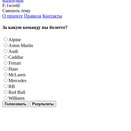
Календарь
F-1world
Сменить тему
О проекте
Правила
Контакты
За какую команду вы болеете?
Alpine
Aston Martin
Audi
Cadillac
Ferrari
Haas
McLaren
Mercedes
RB
Red Bull
Williams
Голосовать
Результаты