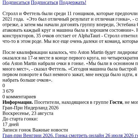
Подписаться
Подписаться
Поддержать!
Стролл и Феттель были среди 11 гонщиков, которые предпочли
2021 года. «Это был отличный результат и отличная гонка», -
отрезке, а затем мы начали догонять группу впереди, Эстебана
атаковать каждый круг и машина была в хорошем состоянии». На
конструкторов, 35 очков отстает от AlphaTauri - Стролл ответ
что-то в этом роде. Мы все еще очень далеки от команд, котор
После квалификации казалось, что Aston Martin будет лидирова
оказался на 17-м месте в конце первого круга, но четырехкра
оба Aston Martin набрали очки в гонке. «Мы были в основном 
много мест», - сказал Феттель. «Сегодня машина была быстрой 
первом повороте я был немного зажат, мне некуда было идти, 
набрать больше очков».
0
3 679
0 комментариев
Информация.
Посетители, находящиеся в группе
Гости
, не м
Гран-При Нидерланд 2026
Воскресенье, 23 августа
До старта гонки:
17 дней
Записи гонок
Важные новости
Гран-при Венгрии 2026. Гонка смотреть онлайн 26 июля 2026 г