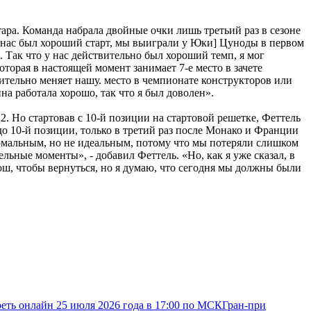
ара. Команда набрала двойные очки лишь третьий раз в сезоне
У нас был хороший старт, мы выиграли у Юки] Цуноды в первом
. Так что у нас действительно был хороший темп, я мог
торая в настоящей момент занимает 7-е место в зачете
твительно меняет нашу. место в чемпионате конструкторов или
на работала хорошо, так что я был доволен».
2. Но стартовав с 10-й позиции на стартовой решетке, Феттель
до 10-й позиции, только в третий раз после Монако и Франции
нормальным, но не идеальным, потому что мы потеряли слишком
льные моменты», - добавил Феттель. «Но, как я уже сказал, в
рош, чтобы вернуться, но я думаю, что сегодня мы должны были
еть онлайн 25 июля 2026 года в 17:00 по МСК
Гран-при