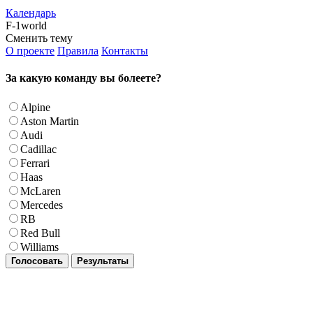
Календарь
F-1world
Сменить тему
О проекте
Правила
Контакты
За какую команду вы болеете?
Alpine
Aston Martin
Audi
Cadillac
Ferrari
Haas
McLaren
Mercedes
RB
Red Bull
Williams
Голосовать
Результаты