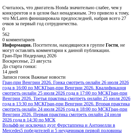
Считалось, что двигатель Honda значительно слабее, чем у
конкурентов и в целом был ненадежным. Это привело к тому,
что McLaren финишировала предпоследней, набрав всего 27
очков за первый год сотрудничества.
0
562
0 комментариев
Информация.
Посетители, находящиеся в группе
Гости
, не
могут оставлять комментарии к данной публикации.
Гран-При Нидерланд 2026
Воскресенье, 23 августа
До старта гонки:
14 дней
Записи гонок
Важные новости
Гран-при Венгрии 2026. Гонка смотреть онлайн 26 июля 2026
года в 16:00 по МСК
Гран-при Венгрии 2026. Квалификация
смотреть онлайн 25 июля 2026 года в 17:00 по МСК
Гран-при
Венгрии 2026. Третья практика смотреть онлайн 25 июля 2026
года в 13:30 по МСК
Гран-при Венгрии 2026. Вторая практика
смотреть онлайн 24 июля 2026 года в 18:00 по МСК
Гран-при
Венгрии 2026. Первая практика смотреть онлайн 24 июля
2026 года в 14:30 по МСК
Вольфф не исключил дуэт Ферстаппена и Антонелли в
Mercedes
5 победителей и 5 неудачников первой половины