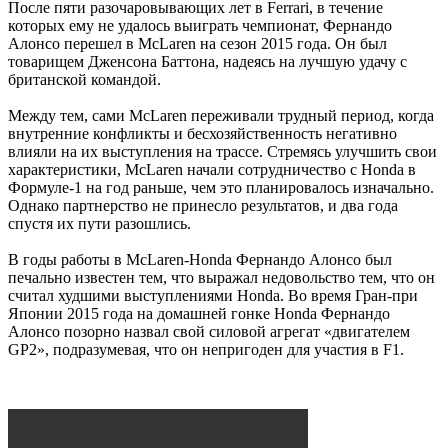
После пяти разочаровывающих лет в Ferrari, в течение
которых ему не удалось выиграть чемпионат, Фернандо
Алонсо перешел в McLaren на сезон 2015 года. Он был
товарищем Дженсона Баттона, надеясь на лучшую удачу с
британской командой.
Между тем, сами McLaren переживали трудный период, когда
внутренние конфликты и бесхозяйственность негативно
влияли на их выступления на трассе. Стремясь улучшить свои
характеристики, McLaren начали сотрудничество с Honda в
Формуле-1 на год раньше, чем это планировалось изначально.
Однако партнерство не принесло результатов, и два года
спустя их пути разошлись.
В годы работы в McLaren-Honda Фернандо Алонсо был
печально известен тем, что выражал недовольство тем, что он
считал худшими выступлениями Honda. Во время Гран-при
Японии 2015 года на домашней гонке Honda Фернандо
Алонсо позорно назвал свой силовой агрегат «двигателем
GP2», подразумевая, что он непригоден для участия в F1.