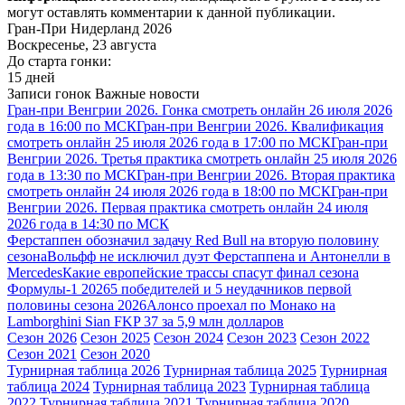
могут оставлять комментарии к данной публикации.
Гран-При Нидерланд 2026
Воскресенье, 23 августа
До старта гонки:
15 дней
Записи гонок
Важные новости
Гран-при Венгрии 2026. Гонка смотреть онлайн 26 июля 2026
года в 16:00 по МСК
Гран-при Венгрии 2026. Квалификация
смотреть онлайн 25 июля 2026 года в 17:00 по МСК
Гран-при
Венгрии 2026. Третья практика смотреть онлайн 25 июля 2026
года в 13:30 по МСК
Гран-при Венгрии 2026. Вторая практика
смотреть онлайн 24 июля 2026 года в 18:00 по МСК
Гран-при
Венгрии 2026. Первая практика смотреть онлайн 24 июля
2026 года в 14:30 по МСК
Ферстаппен обозначил задачу Red Bull на вторую половину
сезона
Вольфф не исключил дуэт Ферстаппена и Антонелли в
Mercedes
Какие европейские трассы спасут финал сезона
Формулы-1 2026
5 победителей и 5 неудачников первой
половины сезона 2026
Алонсо проехал по Монако на
Lamborghini Sian FKP 37 за 5,9 млн долларов
Сезон 2026
Сезон 2025
Сезон 2024
Сезон 2023
Сезон 2022
Сезон 2021
Сезон 2020
Турнирная таблица 2026
Турнирная таблица 2025
Турнирная
таблица 2024
Турнирная таблица 2023
Турнирная таблица
2022
Турнирная таблица 2021
Турнирная таблица 2020