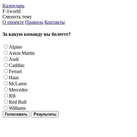
Календарь
F-1world
Сменить тему
О проекте
Правила
Контакты
За какую команду вы болеете?
Alpine
Aston Martin
Audi
Cadillac
Ferrari
Haas
McLaren
Mercedes
RB
Red Bull
Williams
Голосовать
Результаты