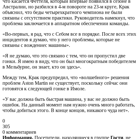
Что касается Феттеля, который впервые появился в сезоне в
Австралии, но разбился в 4-м повороте на 23-м круге, Крак
объяснил, что беды четырехкратного чемпиона не были
связаны с отсутствием практики. Руководитель намекнул, что
проблема заключается в аппаратном обеспечении команды.
«Во-первых, я рад, что с Себом все в порядке. После всех этих
инцидентов я думаю, что у него проблемы, которые не
связаны с вождениес машины».
«Я не думаю, что это связано с тем, что он пропустил две
гонки. Я имею в виду, что он был многократным победителем
в Мельбурне, он знает, кто он здесь».
Между тем, Крак предупредил, что «волшебного» решения
проблем Aston Martin не существует, поскольку сейчас они
готовятся к следующей гонке в Имоле.
«У вас должна быть быстрая машина, у вас не должно быть
ошибок. На данный момент нам нужно очень много работать,
чтобы добиться этого. В конце концов, никакого чуда нет».
0
305
0 комментариев
Информация.
Посетители, находящиеся в группе
Гости
, не