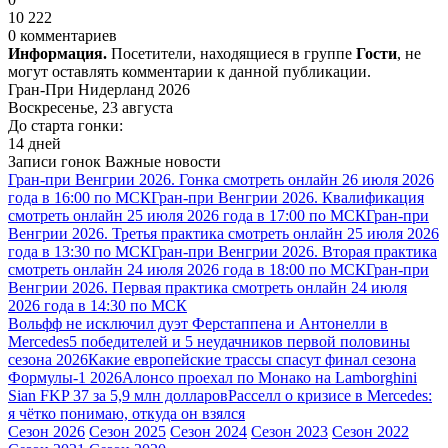
10 222
0 комментариев
Информация.
Посетители, находящиеся в группе
Гости
, не
могут оставлять комментарии к данной публикации.
Гран-При Нидерланд 2026
Воскресенье, 23 августа
До старта гонки:
14 дней
Записи гонок
Важные новости
Гран-при Венгрии 2026. Гонка смотреть онлайн 26 июля 2026
года в 16:00 по МСК
Гран-при Венгрии 2026. Квалификация
смотреть онлайн 25 июля 2026 года в 17:00 по МСК
Гран-при
Венгрии 2026. Третья практика смотреть онлайн 25 июля 2026
года в 13:30 по МСК
Гран-при Венгрии 2026. Вторая практика
смотреть онлайн 24 июля 2026 года в 18:00 по МСК
Гран-при
Венгрии 2026. Первая практика смотреть онлайн 24 июля
2026 года в 14:30 по МСК
Вольфф не исключил дуэт Ферстаппена и Антонелли в
Mercedes
5 победителей и 5 неудачников первой половины
сезона 2026
Какие европейские трассы спасут финал сезона
Формулы-1 2026
Алонсо проехал по Монако на Lamborghini
Sian FKP 37 за 5,9 млн долларов
Расселл о кризисе в Mercedes:
я чётко понимаю, откуда он взялся
Сезон 2026
Сезон 2025
Сезон 2024
Сезон 2023
Сезон 2022