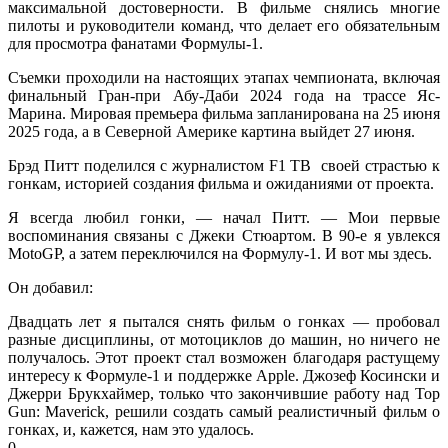
максимальной достоверности. В фильме снялись многие
пилоты и руководители команд, что делает его обязательным
для просмотра фанатами Формулы-1.
Съемки проходили на настоящих этапах чемпионата, включая
финальный Гран-при Абу-Даби 2024 года на трассе Яс-
Марина. Мировая премьера фильма запланирована на 25 июня
2025 года, а в Северной Америке картина выйдет 27 июня.
Брэд Питт поделился с журналистом F1 ТВ своей страстью к
гонкам, историей создания фильма и ожиданиями от проекта.
Я всегда любил гонки, — начал Питт. — Мои первые
воспоминания связаны с Джеки Стюартом. В 90-е я увлекся
MotoGP, а затем переключился на Формулу-1. И вот мы здесь.
Он добавил:
Двадцать лет я пытался снять фильм о гонках — пробовал
разные дисциплины, от мотоциклов до машин, но ничего не
получалось. Этот проект стал возможен благодаря растущему
интересу к Формуле-1 и поддержке Apple. Джозеф Косински и
Джерри Брукхаймер, только что закончившие работу над Top
Gun: Maverick, решили создать самый реалистичный фильм о
гонках, и, кажется, нам это удалось.
0