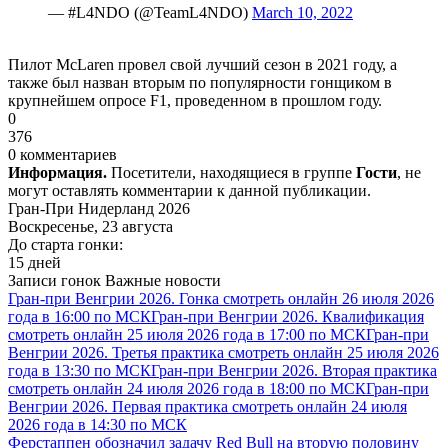
— #L4NDO (@TeamL4NDO)
March 10, 2022
Пилот McLaren провел свой лучший сезон в 2021 году, а
также был назван вторым по популярности гонщиком в
крупнейшем опросе F1, проведенном в прошлом году.
0
376
0 комментариев
Информация.
Посетители, находящиеся в группе
Гости
, не
могут оставлять комментарии к данной публикации.
Гран-При Нидерланд 2026
Воскресенье, 23 августа
До старта гонки:
15 дней
Записи гонок
Важные новости
Гран-при Венгрии 2026. Гонка смотреть онлайн 26 июля 2026
года в 16:00 по МСК
Гран-при Венгрии 2026. Квалификация
смотреть онлайн 25 июля 2026 года в 17:00 по МСК
Гран-при
Венгрии 2026. Третья практика смотреть онлайн 25 июля 2026
года в 13:30 по МСК
Гран-при Венгрии 2026. Вторая практика
смотреть онлайн 24 июля 2026 года в 18:00 по МСК
Гран-при
Венгрии 2026. Первая практика смотреть онлайн 24 июля
2026 года в 14:30 по МСК
Ферстаппен обозначил задачу Red Bull на вторую половину