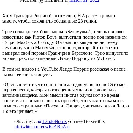
— McLaren (@McLarenF1)
March 31, 2022
Хотя Гран-при России был отменен, FIA рассматривает
замену, чтобы сохранить обещанные 23 гонки.
Трое голландских болельщиков Формулы-1, теперь широко
известные как Pitstop Boys, выпустили песню под названием
«Super Max!» в 2016 году. Он был посвящен нынешнему
чемпиону мира Максу Ферстаппену, который только что
выиграл свой первый Гран-при в Барселоне. Трио выпустило
новый трек, посвященный Лэндо Норрису из McLaren.
В том же видео на YouTube Ландо Норрис рассказал о песне,
назвав ее «цепляющей»:
«Очень приятно, что они написали для меня песню! Это моя
первая песня, которая посвященная мне и она довольно
запоминающаяся. Мои мысли иногда блуждают во время
гонки и я начинаю напевать про себя, что может показаться
немного странным: «Поехали, Ландо», учитывая, что я Ландо.
Но это цепляет!»
Oh… my…
@LandoNorris
you need to see this.
pic.twitter.com/cwKtABpAjq