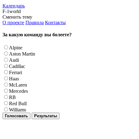
Календарь
F-1world
Сменить тему
О проекте
Правила
Контакты
За какую команду вы болеете?
Alpine
Aston Martin
Audi
Cadillac
Ferrari
Haas
McLaren
Mercedes
RB
Red Bull
Williams
Голосовать
Результаты