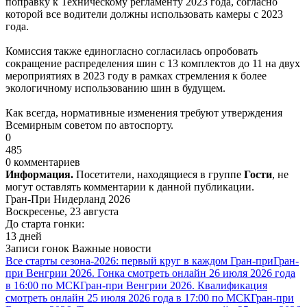
поправку к Техническому регламенту 2023 года, согласно
которой все водители должны использовать камеры с 2023
года.
Комиссия также единогласно согласилась опробовать
сокращение распределения шин с 13 комплектов до 11 на двух
мероприятиях в 2023 году в рамках стремления к более
экологичному использованию шин в будущем.
Как всегда, нормативные изменения требуют утверждения
Всемирным советом по автоспорту.
0
485
0 комментариев
Информация.
Посетители, находящиеся в группе
Гости
, не
могут оставлять комментарии к данной публикации.
Гран-При Нидерланд 2026
Воскресенье, 23 августа
До старта гонки:
13 дней
Записи гонок
Важные новости
Все старты сезона-2026: первый круг в каждом Гран-при
Гран-
при Венгрии 2026. Гонка смотреть онлайн 26 июля 2026 года
в 16:00 по МСК
Гран-при Венгрии 2026. Квалификация
смотреть онлайн 25 июля 2026 года в 17:00 по МСК
Гран-при