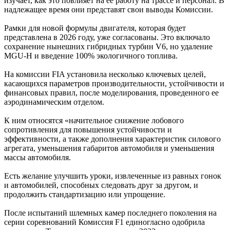
изучает, как это повлияет на ее работу на трассе и персонал. В
надлежащее время они представят свои выводы Комиссии.
Рамки для новой формулы двигателя, которая будет
представлена в 2026 году, уже согласованы. Это включало
сохранение нынешних гибридных турбин V6, но удаление
MGU-H и введение 100% экологичного топлива.
На комиссии FIA установила несколько ключевых целей,
касающихся параметров производительности, устойчивости и
финансовых правил, после моделирования, проведенного ее
аэродинамическим отделом.
К ним относятся «начительное снижение лобового
сопротивления для повышения устойчивости и
эффективности, а также дополнения характеристик силового
агрегата, уменьшения габаритов автомобиля и уменьшения
массы автомобиля.
Есть желание улучшить уроки, извлеченные из равных гонок
и автомобилей, способных следовать друг за другом, и
продолжить стандартизацию или упрощение.
После испытаний шлемных камер последнего поколения на
серии соревнований Комиссия F1 единогласно одобрила