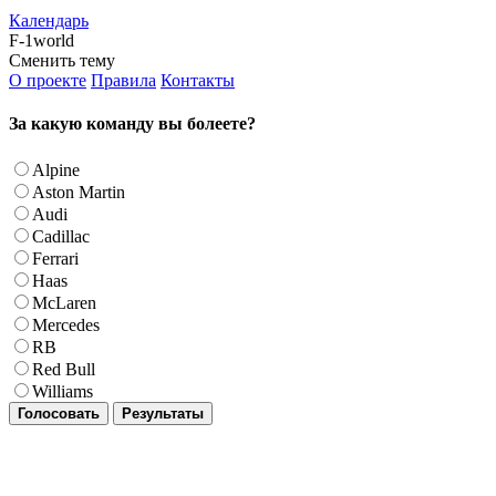
Календарь
F-1world
Сменить тему
О проекте
Правила
Контакты
За какую команду вы болеете?
Alpine
Aston Martin
Audi
Cadillac
Ferrari
Haas
McLaren
Mercedes
RB
Red Bull
Williams
Голосовать
Результаты