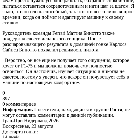
«Вам просто нужно усердно работать, сохранять спокойствие,
пытаться оставаться сосредоточенным и идти шаг за шагом. Я
знаю, что он очень способный, так что это всего лишь вопрос
времени, когда он поймет и адаптирует машину к своему
стилю».
Руководитель команды Ferrari Маттиа Бинотто также
поддержал своего испанского гонщика. После
разочаровывающего результата в домашней гонке Карлоса
Сайнса Бинотто похвалил решимость пилота.
«Вероятно, он все еще не получает того ощущения, которое
хочет от F1-75 и мы должны помочь ему полностью
освоиться. Он настойчив, изучает ситуацию и никогда не
сдается, поэтому я уверен, что вскоре он почувствует себя в
машине по-настоящему комфортно».
0
397
0 комментариев
Информация.
Посетители, находящиеся в группе
Гости
, не
могут оставлять комментарии к данной публикации.
Гран-При Нидерланд 2026
Воскресенье, 23 августа
До старта гонки:
14 дней