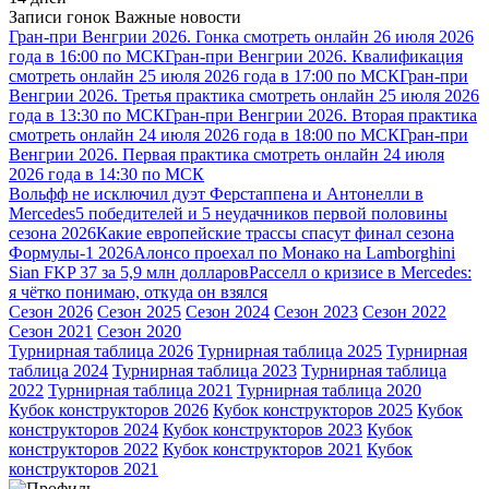
Записи гонок
Важные новости
Гран-при Венгрии 2026. Гонка смотреть онлайн 26 июля 2026
года в 16:00 по МСК
Гран-при Венгрии 2026. Квалификация
смотреть онлайн 25 июля 2026 года в 17:00 по МСК
Гран-при
Венгрии 2026. Третья практика смотреть онлайн 25 июля 2026
года в 13:30 по МСК
Гран-при Венгрии 2026. Вторая практика
смотреть онлайн 24 июля 2026 года в 18:00 по МСК
Гран-при
Венгрии 2026. Первая практика смотреть онлайн 24 июля
2026 года в 14:30 по МСК
Вольфф не исключил дуэт Ферстаппена и Антонелли в
Mercedes
5 победителей и 5 неудачников первой половины
сезона 2026
Какие европейские трассы спасут финал сезона
Формулы-1 2026
Алонсо проехал по Монако на Lamborghini
Sian FKP 37 за 5,9 млн долларов
Расселл о кризисе в Mercedes:
я чётко понимаю, откуда он взялся
Сезон 2026
Сезон 2025
Сезон 2024
Сезон 2023
Сезон 2022
Сезон 2021
Сезон 2020
Турнирная таблица 2026
Турнирная таблица 2025
Турнирная
таблица 2024
Турнирная таблица 2023
Турнирная таблица
2022
Турнирная таблица 2021
Турнирная таблица 2020
Кубок конструкторов 2026
Кубок конструкторов 2025
Кубок
конструкторов 2024
Кубок конструкторов 2023
Кубок
конструкторов 2022
Кубок конструкторов 2021
Кубок
конструкторов 2021