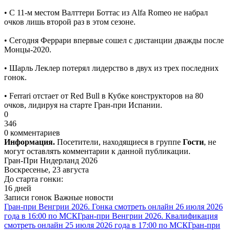
• С 11-м местом Валттери Боттас из Alfa Romeo не набрал
очков лишь второй раз в этом сезоне.
• Сегодня Феррари впервые сошел с дистанции дважды после
Монцы-2020.
• Шарль Леклер потерял лидерство в двух из трех последних
гонок.
• Ferrari отстает от Red Bull в Кубке конструкторов на 80
очков, лидируя на старте Гран-при Испании.
0
346
0 комментариев
Информация.
Посетители, находящиеся в группе
Гости
, не
могут оставлять комментарии к данной публикации.
Гран-При Нидерланд 2026
Воскресенье, 23 августа
До старта гонки:
16 дней
Записи гонок
Важные новости
Гран-при Венгрии 2026. Гонка смотреть онлайн 26 июля 2026
года в 16:00 по МСК
Гран-при Венгрии 2026. Квалификация
смотреть онлайн 25 июля 2026 года в 17:00 по МСК
Гран-при