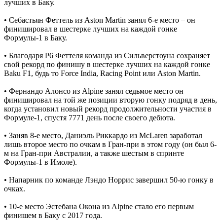
лучших в Баку.
• Себастьян Феттель из Aston Martin занял 6-е место – он
финишировал в шестерке лучших на каждой гонке
Формулы-1 в Баку.
• Благодаря P6 Феттеля команда из Сильверстоуна сохраняет
свой рекорд по финишу в шестерке лучших на каждой гонке
Baku F1, будь то Force India, Racing Point или Aston Martin.
• Фернандо Алонсо из Alpine занял седьмое место он
финишировал на той же позиции вторую гонку подряд в день,
когда установил новый рекорд продолжительности участия в
Формуле-1, спустя 7771 день после своего дебюта.
• Заняв 8-е место, Даниэль Риккардо из McLaren заработал
лишь второе место по очкам в Гран-при в этом году (он был 6-
м на Гран-при Австралии, а также шестым в спринте
Формулы-1 в Имоле).
• Напарник по команде Лэндо Норрис завершил 50-ю гонку в
очках.
• 10-е место Эстебана Окона из Alpine стало его первым
финишем в Баку с 2017 года.