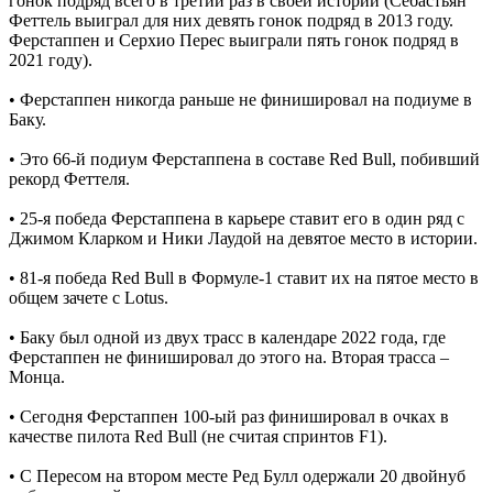
гонок подряд всего в третий раз в своей истории (Себастьян
Феттель выиграл для них девять гонок подряд в 2013 году.
Ферстаппен и Серхио Перес выиграли пять гонок подряд в
2021 году).
• Ферстаппен никогда раньше не финишировал на подиуме в
Баку.
• Это 66-й подиум Ферстаппена в составе Red Bull, побивший
рекорд Феттеля.
• 25-я победа Ферстаппена в карьере ставит его в один ряд с
Джимом Кларком и Ники Лаудой на девятое место в истории.
• 81-я победа Red Bull в Формуле-1 ставит их на пятое место в
общем зачете с Lotus.
• Баку был одной из двух трасс в календаре 2022 года, где
Ферстаппен не финишировал до этого на. Вторая трасса –
Монца.
• Сегодня Ферстаппен 100-ый раз финишировал в очках в
качестве пилота Red Bull (не считая спринтов F1).
• С Пересом на втором месте Ред Булл одержали 20 двойнуб