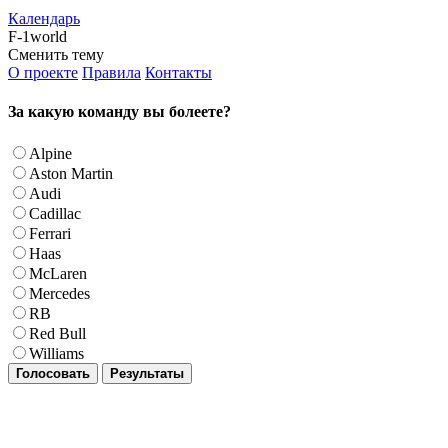
Календарь
F-1world
Сменить тему
О проекте
Правила
Контакты
За какую команду вы болеете?
Alpine
Aston Martin
Audi
Cadillac
Ferrari
Haas
McLaren
Mercedes
RB
Red Bull
Williams
Голосовать
Результаты