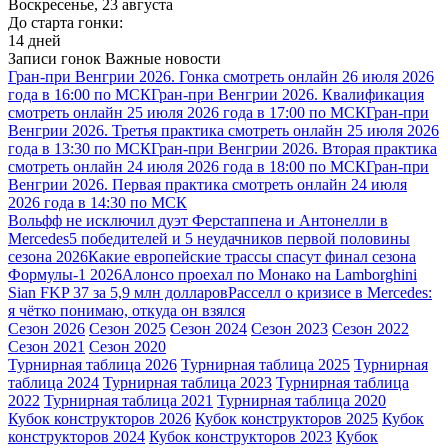
Воскресенье, 23 августа
До старта гонки:
14 дней
Записи гонок
Важные новости
Гран-при Венгрии 2026. Гонка смотреть онлайн 26 июля 2026
года в 16:00 по МСК
Гран-при Венгрии 2026. Квалификация
смотреть онлайн 25 июля 2026 года в 17:00 по МСК
Гран-при
Венгрии 2026. Третья практика смотреть онлайн 25 июля 2026
года в 13:30 по МСК
Гран-при Венгрии 2026. Вторая практика
смотреть онлайн 24 июля 2026 года в 18:00 по МСК
Гран-при
Венгрии 2026. Первая практика смотреть онлайн 24 июля
2026 года в 14:30 по МСК
Вольфф не исключил дуэт Ферстаппена и Антонелли в
Mercedes
5 победителей и 5 неудачников первой половины
сезона 2026
Какие европейские трассы спасут финал сезона
Формулы-1 2026
Алонсо проехал по Монако на Lamborghini
Sian FKP 37 за 5,9 млн долларов
Расселл о кризисе в Mercedes:
я чётко понимаю, откуда он взялся
Сезон 2026
Сезон 2025
Сезон 2024
Сезон 2023
Сезон 2022
Сезон 2021
Сезон 2020
Турнирная таблица 2026
Турнирная таблица 2025
Турнирная
таблица 2024
Турнирная таблица 2023
Турнирная таблица
2022
Турнирная таблица 2021
Турнирная таблица 2020
Кубок конструкторов 2026
Кубок конструкторов 2025
Кубок
конструкторов 2024
Кубок конструкторов 2023
Кубок