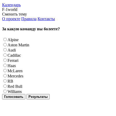
Календарь
F-1world
Сменить тему
О проекте
Правила
Контакты
За какую команду вы болеете?
Alpine
Aston Martin
Audi
Cadillac
Ferrari
Haas
McLaren
Mercedes
RB
Red Bull
Williams
Голосовать
Результаты