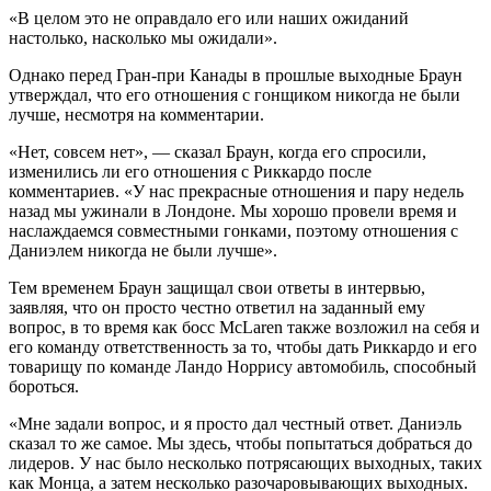
«В целом это не оправдало его или наших ожиданий
настолько, насколько мы ожидали».
Однако перед Гран-при Канады в прошлые выходные Браун
утверждал, что его отношения с гонщиком никогда не были
лучше, несмотря на комментарии.
«Нет, совсем нет», — сказал Браун, когда его спросили,
изменились ли его отношения с Риккардо после
комментариев. «У нас прекрасные отношения и пару недель
назад мы ужинали в Лондоне. Мы хорошо провели время и
наслаждаемся совместными гонками, поэтому отношения с
Даниэлем никогда не были лучше».
Тем временем Браун защищал свои ответы в интервью,
заявляя, что он просто честно ответил на заданный ему
вопрос, в то время как босс McLaren также возложил на себя и
его команду ответственность за то, чтобы дать Риккардо и его
товарищу по команде Ландо Норрису автомобиль, способный
бороться.
«Мне задали вопрос, и я просто дал честный ответ. Даниэль
сказал то же самое. Мы здесь, чтобы попытаться добраться до
лидеров. У нас было несколько потрясающих выходных, таких
как Монца, а затем несколько разочаровывающих выходных.