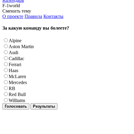
Календарь
F-1world
Сменить тему
О проекте
Правила
Контакты
За какую команду вы болеете?
Alpine
Aston Martin
Audi
Cadillac
Ferrari
Haas
McLaren
Mercedes
RB
Red Bull
Williams
Голосовать
Результаты