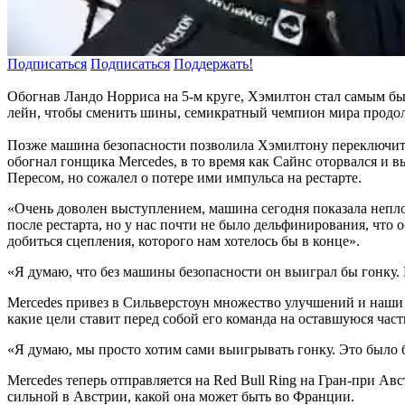
Подписаться
Подписаться
Поддержать!
Обогнав Ландо Норриса на 5-м круге, Хэмилтон стал самым быст
лейн, чтобы сменить шины, семикратный чемпион мира продолж
Позже машина безопасности позволила Хэмилтону переключитьс
обогнал гонщика Mercedes, в то время как Сайнс оторвался и 
Пересом, но сожалел о потере ими импульса на рестарте.
«Очень доволен выступлением, машина сегодня показала неплох
после рестарта, но у нас почти не было дельфинирования, что
добиться сцепления, которого нам хотелось бы в конце».
«Я думаю, что без машины безопасности он выиграл бы гонку. В
Mercedes привез в Сильверстоун множество улучшений и наши да
какие цели ставит перед собой его команда на оставшуюся част
«Я думаю, мы просто хотим сами выигрывать гонку. Это было б
Mercedes теперь отправляется на Red Bull Ring на Гран-при Ав
сильной в Австрии, какой она может быть во Франции.