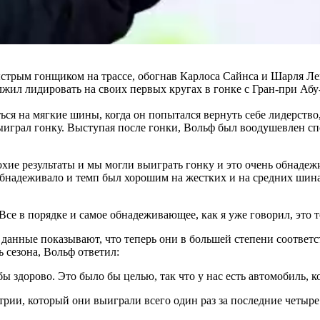
рым гонщиком на трассе, обогнав Карлоса Сайнса и Шарля Леклер
ил лидировать на своих первых кругах в гонке с Гран-при Абу-
я на мягкие шины, когда он попытался вернуть себе лидерство,
выиграл гонку. Выступая после гонки, Вольф был воодушевлен сп
ие результаты и мы могли выиграть гонку и это очень обнадежи
 обнадеживало и темп был хорошим на жестких и на средних шин
се в порядке и самое обнадеживающее, как я уже говорил, это то
нные показывают, что теперь они в большей степени соответству
ь сезона, Вольф ответил:
ы здорово. Это было бы целью, так что у нас есть автомобиль, 
стрии, который они выиграли всего один раз за последние четыр