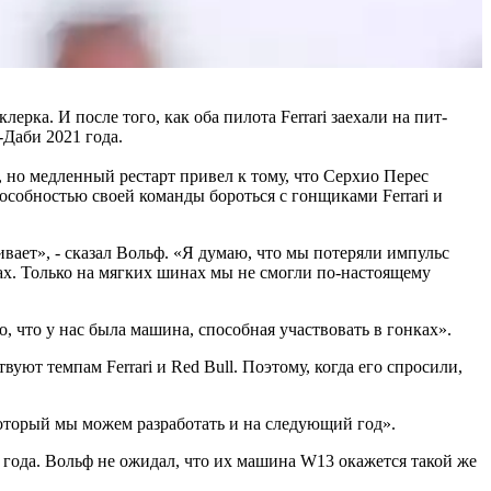
ка. И после того, как оба пилота Ferrari заехали на пит-
Даби 2021 года.
 но медленный рестарт привел к тому, что Серхио Перес
особностью своей команды бороться с гонщиками Ferrari и
вает», - сказал Вольф. «Я думаю, что мы потеряли импульс
ах. Только на мягких шинах мы не смогли по-настоящему
, что у нас была машина, способная участвовать в гонках».
ют темпам Ferrari и Red Bull. Поэтому, когда его спросили,
который мы можем разработать и на следующий год».
е года. Вольф не ожидал, что их машина W13 окажется такой же