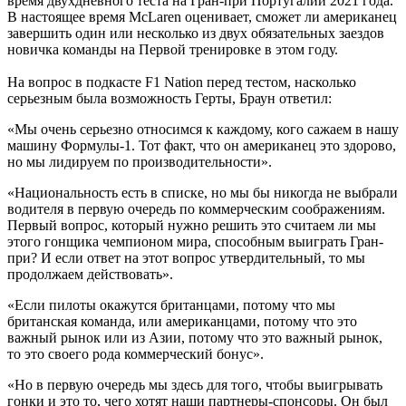
время двухдневного теста на Гран-при Португалии 2021 года.
В настоящее время McLaren оценивает, сможет ли американец
завершить один или несколько из двух обязательных заездов
новичка команды на Первой тренировке в этом году.
На вопрос в подкасте F1 Nation перед тестом, насколько
серьезным была возможность Герты, Браун ответил:
«Мы очень серьезно относимся к каждому, кого сажаем в нашу
машину Формулы-1. Тот факт, что он американец это здорово,
но мы лидируем по производительности».
«Национальность есть в списке, но мы бы никогда не выбрали
водителя в первую очередь по коммерческим соображениям.
Первый вопрос, который нужно решить это считаем ли мы
этого гонщика чемпионом мира, способным выиграть Гран-
при? И если ответ на этот вопрос утвердительный, то мы
продолжаем действовать».
«Если пилоты окажутся британцами, потому что мы
британская команда, или американцами, потому что это
важный рынок или из Азии, потому что это важный рынок,
то это своего рода коммерческий бонус».
«Но в первую очередь мы здесь для того, чтобы выигрывать
гонки и это то, чего хотят наши партнеры-спонсоры. Он был