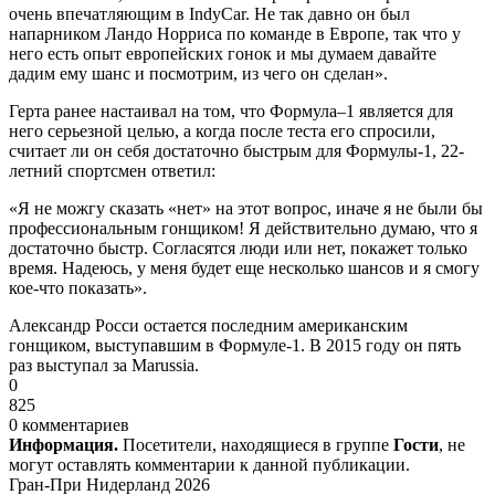
очень впечатляющим в IndyCar. Не так давно он был
напарником Ландо Норриса по команде в Европе, так что у
него есть опыт европейских гонок и мы думаем давайте
дадим ему шанс и посмотрим, из чего он сделан».
Герта ранее настаивал на том, что Формула–1 является для
него серьезной целью, а когда после теста его спросили,
считает ли он себя достаточно быстрым для Формулы-1, 22-
летний спортсмен ответил:
«Я не можгу сказать «нет» на этот вопрос, иначе я не были бы
профессиональным гонщиком! Я действительно думаю, что я
достаточно быстр. Согласятся люди или нет, покажет только
время. Надеюсь, у меня будет еще несколько шансов и я смогу
кое-что показать».
Александр Росси остается последним американским
гонщиком, выступавшим в Формуле-1. В 2015 году он пять
раз выступал за Marussia.
0
825
0 комментариев
Информация.
Посетители, находящиеся в группе
Гости
, не
могут оставлять комментарии к данной публикации.
Гран-При Нидерланд 2026