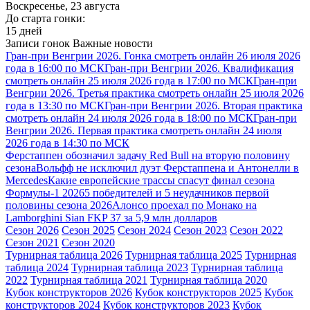
Воскресенье, 23 августа
До старта гонки:
15 дней
Записи гонок
Важные новости
Гран-при Венгрии 2026. Гонка смотреть онлайн 26 июля 2026
года в 16:00 по МСК
Гран-при Венгрии 2026. Квалификация
смотреть онлайн 25 июля 2026 года в 17:00 по МСК
Гран-при
Венгрии 2026. Третья практика смотреть онлайн 25 июля 2026
года в 13:30 по МСК
Гран-при Венгрии 2026. Вторая практика
смотреть онлайн 24 июля 2026 года в 18:00 по МСК
Гран-при
Венгрии 2026. Первая практика смотреть онлайн 24 июля
2026 года в 14:30 по МСК
Ферстаппен обозначил задачу Red Bull на вторую половину
сезона
Вольфф не исключил дуэт Ферстаппена и Антонелли в
Mercedes
Какие европейские трассы спасут финал сезона
Формулы-1 2026
5 победителей и 5 неудачников первой
половины сезона 2026
Алонсо проехал по Монако на
Lamborghini Sian FKP 37 за 5,9 млн долларов
Сезон 2026
Сезон 2025
Сезон 2024
Сезон 2023
Сезон 2022
Сезон 2021
Сезон 2020
Турнирная таблица 2026
Турнирная таблица 2025
Турнирная
таблица 2024
Турнирная таблица 2023
Турнирная таблица
2022
Турнирная таблица 2021
Турнирная таблица 2020
Кубок конструкторов 2026
Кубок конструкторов 2025
Кубок
конструкторов 2024
Кубок конструкторов 2023
Кубок