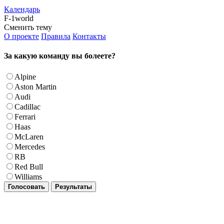
Календарь
F-1world
Сменить тему
О проекте
Правила
Контакты
За какую команду вы болеете?
Alpine
Aston Martin
Audi
Cadillac
Ferrari
Haas
McLaren
Mercedes
RB
Red Bull
Williams
Голосовать
Результаты