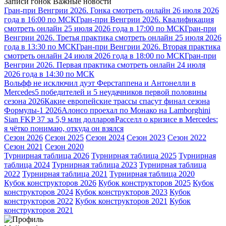
Записи гонок
Важные новости
Гран-при Венгрии 2026. Гонка смотреть онлайн 26 июля 2026
года в 16:00 по МСК
Гран-при Венгрии 2026. Квалификация
смотреть онлайн 25 июля 2026 года в 17:00 по МСК
Гран-при
Венгрии 2026. Третья практика смотреть онлайн 25 июля 2026
года в 13:30 по МСК
Гран-при Венгрии 2026. Вторая практика
смотреть онлайн 24 июля 2026 года в 18:00 по МСК
Гран-при
Венгрии 2026. Первая практика смотреть онлайн 24 июля
2026 года в 14:30 по МСК
Вольфф не исключил дуэт Ферстаппена и Антонелли в
Mercedes
5 победителей и 5 неудачников первой половины
сезона 2026
Какие европейские трассы спасут финал сезона
Формулы-1 2026
Алонсо проехал по Монако на Lamborghini
Sian FKP 37 за 5,9 млн долларов
Расселл о кризисе в Mercedes:
я чётко понимаю, откуда он взялся
Сезон 2026
Сезон 2025
Сезон 2024
Сезон 2023
Сезон 2022
Сезон 2021
Сезон 2020
Турнирная таблица 2026
Турнирная таблица 2025
Турнирная
таблица 2024
Турнирная таблица 2023
Турнирная таблица
2022
Турнирная таблица 2021
Турнирная таблица 2020
Кубок конструкторов 2026
Кубок конструкторов 2025
Кубок
конструкторов 2024
Кубок конструкторов 2023
Кубок
конструкторов 2022
Кубок конструкторов 2021
Кубок
конструкторов 2021