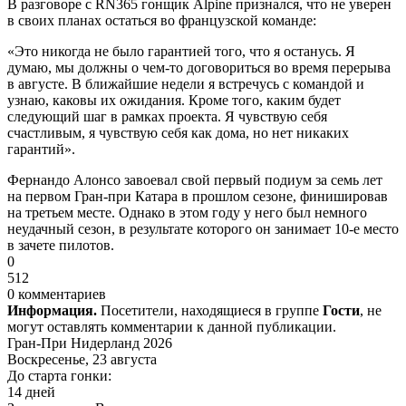
В разговоре с RN365 гонщик Alpine признался, что не уверен
в своих планах остаться во французской команде:
«Это никогда не было гарантией того, что я останусь. Я
думаю, мы должны о чем-то договориться во время перерыва
в августе. В ближайшие недели я встречусь с командой и
узнаю, каковы их ожидания. Кроме того, каким будет
следующий шаг в рамках проекта. Я чувствую себя
счастливым, я чувствую себя как дома, но нет никаких
гарантий».
Фернандо Алонсо завоевал свой первый подиум за семь лет
на первом Гран-при Катара в прошлом сезоне, финишировав
на третьем месте. Однако в этом году у него был немного
неудачный сезон, в результате которого он занимает 10-е место
в зачете пилотов.
0
512
0 комментариев
Информация.
Посетители, находящиеся в группе
Гости
, не
могут оставлять комментарии к данной публикации.
Гран-При Нидерланд 2026
Воскресенье, 23 августа
До старта гонки:
14 дней