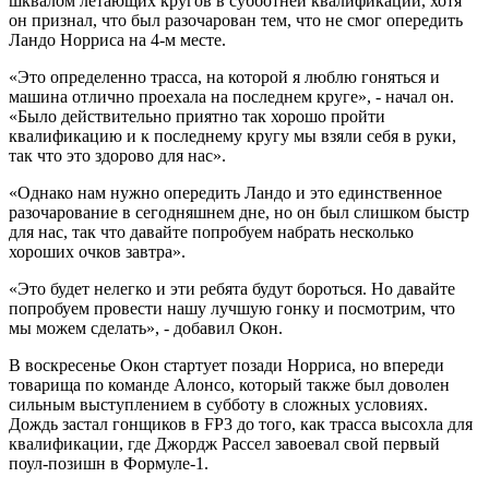
шквалом летающих кругов в субботней квалификации, хотя
он признал, что был разочарован тем, что не смог опередить
Ландо Норриса на 4-м месте.
«Это определенно трасса, на которой я люблю гоняться и
машина отлично проехала на последнем круге», - начал он.
«Было действительно приятно так хорошо пройти
квалификацию и к последнему кругу мы взяли себя в руки,
так что это здорово для нас».
«Однако нам нужно опередить Ландо и это единственное
разочарование в сегодняшнем дне, но он был слишком быстр
для нас, так что давайте попробуем набрать несколько
хороших очков завтра».
«Это будет нелегко и эти ребята будут бороться. Но давайте
попробуем провести нашу лучшую гонку и посмотрим, что
мы можем сделать», - добавил Окон.
В воскресенье Окон стартует позади Норриса, но впереди
товарища по команде Алонсо, который также был доволен
сильным выступлением в субботу в сложных условиях.
Дождь застал гонщиков в FP3 до того, как трасса высохла для
квалификации, где Джордж Рассел завоевал свой первый
поул-позишн в Формуле-1.