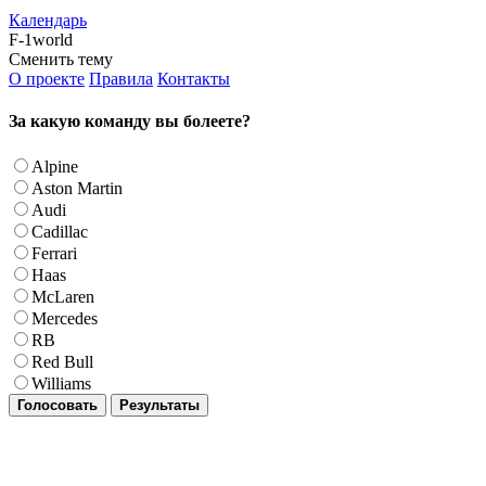
Календарь
F-1world
Сменить тему
О проекте
Правила
Контакты
За какую команду вы болеете?
Alpine
Aston Martin
Audi
Cadillac
Ferrari
Haas
McLaren
Mercedes
RB
Red Bull
Williams
Голосовать
Результаты