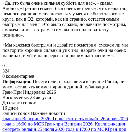
«Да, это была очень сильная суббота для нас», - сказал
Алонсо. «Третий сегмент был очень ветреным, что, вероятно,
немного удивило меня, поскольку у меня не было такого же
круга, как в Q2, который, как ни странно, остается самым
быстрым для меня. Это было сложно, но давайте посмотрим,
сможем ли мы завтра максимально использовать эту
позицию».
«Мы кажемся быстрыми и давайте посмотрим, сможем ли мы
повторить хороший сильный уик-энд, набрать очки на обеих
машинах, и уйти на перерыв с хорошим настроением».
0
324
0 комментариев
Информация.
Посетители, находящиеся в группе
Гости
, не
могут оставлять комментарии к данной публикации.
Гран-При Нидерланд 2026
Воскресенье, 23 августа
До старта гонки:
16 дней
Записи гонок
Важные новости
Гран-при Венгрии 2026. Гонка смотреть онлайн 26 июля 2026
года в 16:00 по МСК
Гран-при Венгрии 2026. Квалификация
смотреть онлайн 25 июля 2026 года в 17:00 по МСК
Гран-при