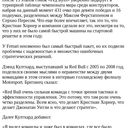
турнирной таблице чемпионата мира среди конструкторов,
набрав на данный момент 431 очко при девяти победах и 16
подиумах, разделенных между Максом Ферстаппеном и
Серхио Пересом. Что еще более впечатляет, так это то, что
Кристиан Хорнер и компания сделали все это, несмотря на то,
что у них не было самой быстрой машины на стартовой
решетке в этом году.
У Ferrari неизменно был самый быстрый пакет, но их подвели
проблемы с надежностью и множество ошибочных
стратегических решений.
Дэвид Култхард, выступавший за Red Bull с 2005 по 2008 год,
поделился своими мыслями о неравенстве между двумя
командами в этом сезоне в интервью голландскому филиалу
Motorsport. Британец сказал:
«Red Bull очень сильная команда с точки зрения тактики и
эффективности управления. Это потому, что там роли очень
четко разделены. Всем ясно, что делает Кристиан Хорнер, что
делает Джонатан Уитли и что делают стратеги».
Далее Култхард добавил:
«Я видел команды и даже был в командах, где все было