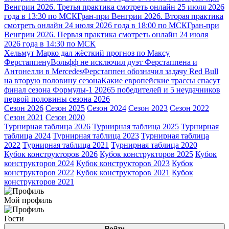
Венгрии 2026. Третья практика смотреть онлайн 25 июля 2026
года в 13:30 по МСК
Гран-при Венгрии 2026. Вторая практика
смотреть онлайн 24 июля 2026 года в 18:00 по МСК
Гран-при
Венгрии 2026. Первая практика смотреть онлайн 24 июля
2026 года в 14:30 по МСК
Хельмут Марко дал жёсткий прогноз по Максу
Ферстаппену
Вольфф не исключил дуэт Ферстаппена и
Антонелли в Mercedes
Ферстаппен обозначил задачу Red Bull
на вторую половину сезона
Какие европейские трассы спасут
финал сезона Формулы-1 2026
5 победителей и 5 неудачников
первой половины сезона 2026
Сезон 2026
Сезон 2025
Сезон 2024
Сезон 2023
Сезон 2022
Сезон 2021
Сезон 2020
Турнирная таблица 2026
Турнирная таблица 2025
Турнирная
таблица 2024
Турнирная таблица 2023
Турнирная таблица
2022
Турнирная таблица 2021
Турнирная таблица 2020
Кубок конструкторов 2026
Кубок конструкторов 2025
Кубок
конструкторов 2024
Кубок конструкторов 2023
Кубок
конструкторов 2022
Кубок конструкторов 2021
Кубок
конструкторов 2021
Мой профиль
Гости
Войти