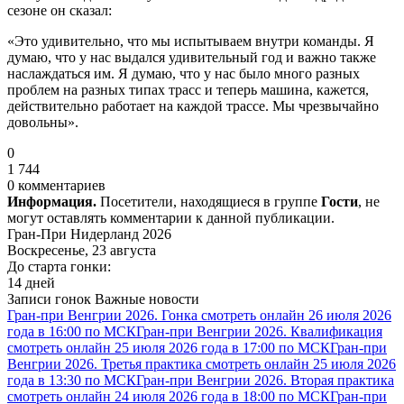
сезоне он сказал:
«Это удивительно, что мы испытываем внутри команды. Я
думаю, что у нас выдался удивительный год и важно также
наслаждаться им. Я думаю, что у нас было много разных
проблем на разных типах трасс и теперь машина, кажется,
действительно работает на каждой трассе. Мы чрезвычайно
довольны».
0
1 744
0 комментариев
Информация.
Посетители, находящиеся в группе
Гости
, не
могут оставлять комментарии к данной публикации.
Гран-При Нидерланд 2026
Воскресенье, 23 августа
До старта гонки:
14 дней
Записи гонок
Важные новости
Гран-при Венгрии 2026. Гонка смотреть онлайн 26 июля 2026
года в 16:00 по МСК
Гран-при Венгрии 2026. Квалификация
смотреть онлайн 25 июля 2026 года в 17:00 по МСК
Гран-при
Венгрии 2026. Третья практика смотреть онлайн 25 июля 2026
года в 13:30 по МСК
Гран-при Венгрии 2026. Вторая практика
смотреть онлайн 24 июля 2026 года в 18:00 по МСК
Гран-при