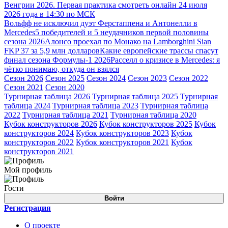
Венгрии 2026. Первая практика смотреть онлайн 24 июля
2026 года в 14:30 по МСК
Вольфф не исключил дуэт Ферстаппена и Антонелли в
Mercedes
5 победителей и 5 неудачников первой половины
сезона 2026
Алонсо проехал по Монако на Lamborghini Sian
FKP 37 за 5,9 млн долларов
Какие европейские трассы спасут
финал сезона Формулы-1 2026
Расселл о кризисе в Mercedes: я
чётко понимаю, откуда он взялся
Сезон 2026
Сезон 2025
Сезон 2024
Сезон 2023
Сезон 2022
Сезон 2021
Сезон 2020
Турнирная таблица 2026
Турнирная таблица 2025
Турнирная
таблица 2024
Турнирная таблица 2023
Турнирная таблица
2022
Турнирная таблица 2021
Турнирная таблица 2020
Кубок конструкторов 2026
Кубок конструкторов 2025
Кубок
конструкторов 2024
Кубок конструкторов 2023
Кубок
конструкторов 2022
Кубок конструкторов 2021
Кубок
конструкторов 2021
Мой профиль
Гости
Войти
Регистрация
О проекте