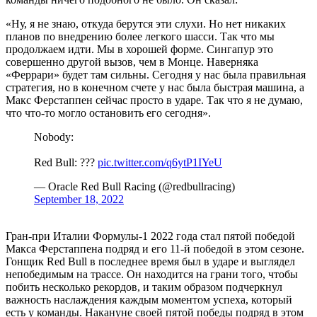
«Ну, я не знаю, откуда берутся эти слухи. Но нет никаких
планов по внедрению более легкого шасси. Так что мы
продолжаем идти. Мы в хорошей форме. Сингапур это
совершенно другой вызов, чем в Монце. Наверняка
«Феррари» будет там сильны. Сегодня у нас была правильная
стратегия, но в конечном счете у нас была быстрая машина, а
Макс Ферстаппен сейчас просто в ударе. Так что я не думаю,
что что-то могло остановить его сегодня».
Nobody:
Red Bull: ???
pic.twitter.com/q6ytP1IYeU
— Oracle Red Bull Racing (@redbullracing)
September 18, 2022
Гран-при Италии Формулы-1 2022 года стал пятой победой
Макса Ферстаппена подряд и его 11-й победой в этом сезоне.
Гонщик Red Bull в последнее время был в ударе и выглядел
непобедимым на трассе. Он находится на грани того, чтобы
побить несколько рекордов, и таким образом подчеркнул
важность наслаждения каждым моментом успеха, который
есть у команды. Накануне своей пятой победы подряд в этом