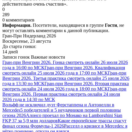
действительно очень счастлив».
0
289
0 комментариев
Информация.
Посетители, находящиеся в группе
Гости
, не
могут оставлять комментарии к данной публикации.
Гран-При Нидерланд 2026
Воскресенье, 23 августа
До старта гонки:
14 дней
Записи гонок
Важные новости
Гран-при Венгрии 2026. Гонка смотреть онлайн 26 июля 2026
года в 16:00 по МСК
Гран-при Венгрии 2026. Квалификация
смотреть онлайн 25 июля 2026 года в 17:00 по МСК
Гран-при
Венгрии 2026. Третья практика смотреть онлайн 25 июля 2026
года в 13:30 по МСК
Гран-при Венгрии 2026. Вторая практика
смотреть онлайн 24 июля 2026 года в 18:00 по МСК
Гран-при
Венгрии 2026. Первая практика смотреть онлайн 24 июля
2026 года в 14:30 по МСК
Вольфф не исключил дуэт Ферстаппена и Антонелли в
Mercedes
5 победителей и 5 неудачников первой половины
сезона 2026
Алонсо проехал по Монако на Lamborghini Sian
FKP 37 за 5,9 млн долларов
Какие европейские трассы спасут
финал сезона Формулы-1 2026
Расселл о кризисе в Mercedes: я
чётко понимаю, откуда он взялся