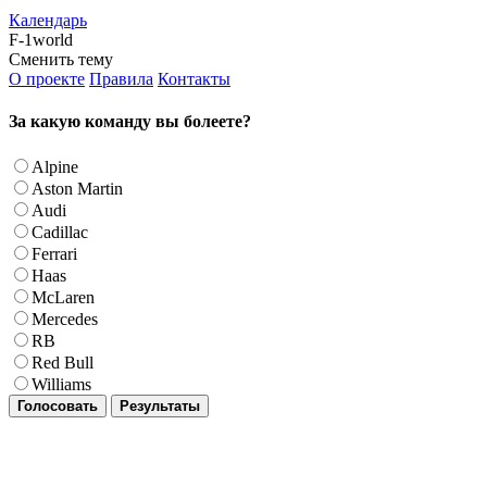
Календарь
F-1world
Сменить тему
О проекте
Правила
Контакты
За какую команду вы болеете?
Alpine
Aston Martin
Audi
Cadillac
Ferrari
Haas
McLaren
Mercedes
RB
Red Bull
Williams
Голосовать
Результаты