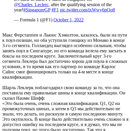
@Charles_Leclerc
, after the qualifying session of the
year!
#SingaporeGP
#F1
pic.twitter.com/ixWwy6pOo8
— Formula 1 (@F1)
October 1, 2022
Макс Ферстаппен и Льюис Хэмилтон, казалось, были на пути
к поул-позишн, но оба уступили гонщику из Монако в конце
3-го сегмента. Голландец выглядел особенно сильным, чтобы
занять поул в Сингапуре, но его команда велела ему заехать в
боксы на последнем круге. Заключительный круг 3-го
сегмента Леклера был достаточно хорош для поула в сложных
условиях, в то время как его партнер по команде Карлос
Сайнс смог финишировать только на 4-м месте в конце
квалификации.
Шарль Леклерк поблагодарил свою команду за то, что она
поставила ему правильные шины в конце квалификации. Он
сказал Наоми Шифф:
«Это была очень, очень сложная квалификация. Q1, Q2 на
промежуточных шинах, а затем в Q3 мы действительно не
знали, что делать, но рискнули в самую последнюю минуту.
Это окупилось. В конце было действительно очень сложно и я
допустил ошибку на последнем круге, и я думал, что мы не
получим поул, но этого было достаточно. Так что я