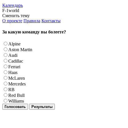
Календарь
F-1world
Сменить тему
О проекте
Правила
Контакты
За какую команду вы болеете?
Alpine
Aston Martin
Audi
Cadillac
Ferrari
Haas
McLaren
Mercedes
RB
Red Bull
Williams
Голосовать
Результаты