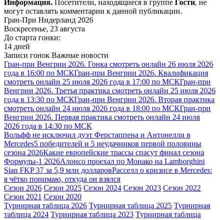
Информация.
Посетители, находящиеся в группе
Гости
, не
могут оставлять комментарии к данной публикации.
Гран-При Нидерланд 2026
Воскресенье, 23 августа
До старта гонки:
14 дней
Записи гонок
Важные новости
Гран-при Венгрии 2026. Гонка смотреть онлайн 26 июля 2026
года в 16:00 по МСК
Гран-при Венгрии 2026. Квалификация
смотреть онлайн 25 июля 2026 года в 17:00 по МСК
Гран-при
Венгрии 2026. Третья практика смотреть онлайн 25 июля 2026
года в 13:30 по МСК
Гран-при Венгрии 2026. Вторая практика
смотреть онлайн 24 июля 2026 года в 18:00 по МСК
Гран-при
Венгрии 2026. Первая практика смотреть онлайн 24 июля
2026 года в 14:30 по МСК
Вольфф не исключил дуэт Ферстаппена и Антонелли в
Mercedes
5 победителей и 5 неудачников первой половины
сезона 2026
Какие европейские трассы спасут финал сезона
Формулы-1 2026
Алонсо проехал по Монако на Lamborghini
Sian FKP 37 за 5,9 млн долларов
Расселл о кризисе в Mercedes:
я чётко понимаю, откуда он взялся
Сезон 2026
Сезон 2025
Сезон 2024
Сезон 2023
Сезон 2022
Сезон 2021
Сезон 2020
Турнирная таблица 2026
Турнирная таблица 2025
Турнирная
таблица 2024
Турнирная таблица 2023
Турнирная таблица