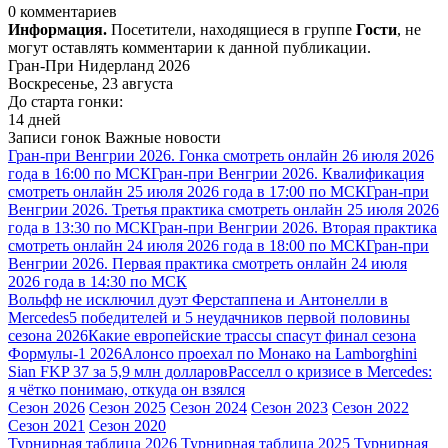
0 комментариев
Информация.
Посетители, находящиеся в группе
Гости
, не
могут оставлять комментарии к данной публикации.
Гран-При Нидерланд 2026
Воскресенье, 23 августа
До старта гонки:
14 дней
Записи гонок
Важные новости
Гран-при Венгрии 2026. Гонка смотреть онлайн 26 июля 2026
года в 16:00 по МСК
Гран-при Венгрии 2026. Квалификация
смотреть онлайн 25 июля 2026 года в 17:00 по МСК
Гран-при
Венгрии 2026. Третья практика смотреть онлайн 25 июля 2026
года в 13:30 по МСК
Гран-при Венгрии 2026. Вторая практика
смотреть онлайн 24 июля 2026 года в 18:00 по МСК
Гран-при
Венгрии 2026. Первая практика смотреть онлайн 24 июля
2026 года в 14:30 по МСК
Вольфф не исключил дуэт Ферстаппена и Антонелли в
Mercedes
5 победителей и 5 неудачников первой половины
сезона 2026
Какие европейские трассы спасут финал сезона
Формулы-1 2026
Алонсо проехал по Монако на Lamborghini
Sian FKP 37 за 5,9 млн долларов
Расселл о кризисе в Mercedes:
я чётко понимаю, откуда он взялся
Сезон 2026
Сезон 2025
Сезон 2024
Сезон 2023
Сезон 2022
Сезон 2021
Сезон 2020
Турнирная таблица 2026
Турнирная таблица 2025
Турнирная