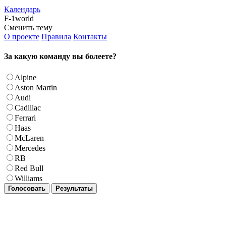
Календарь
F-1world
Сменить тему
О проекте
Правила
Контакты
За какую команду вы болеете?
Alpine
Aston Martin
Audi
Cadillac
Ferrari
Haas
McLaren
Mercedes
RB
Red Bull
Williams
Голосовать
Результаты