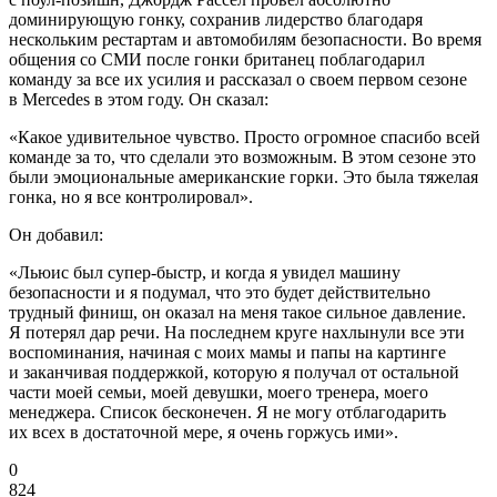
доминирующую гонку, сохранив лидерство благодаря
нескольким рестартам и автомобилям безопасности. Во время
общения со СМИ после гонки британец поблагодарил
команду за все их усилия и рассказал о своем первом сезоне
в Mercedes в этом году. Он сказал:
«Какое удивительное чувство. Просто огромное спасибо всей
команде за то, что сделали это возможным. В этом сезоне это
были эмоциональные американские горки. Это была тяжелая
гонка, но я все контролировал».
Он добавил:
«Льюис был супер-быстр, и когда я увидел машину
безопасности и я подумал, что это будет действительно
трудный финиш, он оказал на меня такое сильное давление.
Я потерял дар речи. На последнем круге нахлынули все эти
воспоминания, начиная с моих мамы и папы на картинге
и заканчивая поддержкой, которую я получал от остальной
части моей семьи, моей девушки, моего тренера, моего
менеджера. Список бесконечен. Я не могу отблагодарить
их всех в достаточной мере, я очень горжусь ими».
0
824