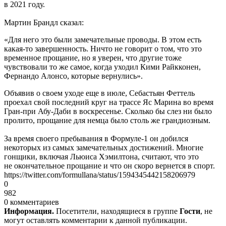
в 2021 году.
Мартин Брандл сказал:
«Для него это были замечательные проводы. В этом есть
какая-то завершенность. Ничто не говорит о том, что это
временное прощание, но я уверен, что другие тоже
чувствовали то же самое, когда уходил Кими Райкконен,
Фернандо Алонсо, которые вернулись».
Объявив о своем уходе еще в июле, Себастьян Феттель
проехал свой последний круг на трассе Яс Марина во время
Гран-при Абу-Даби в воскресенье. Сколько бы слез ни было
пролито, прощание для немца было столь же грандиозным.
За время своего пребывания в Формуле-1 он добился
некоторых из самых замечательных достижений. Многие
гонщики, включая Льюиса Хэмилтона, считают, что это
не окончательное прощание и что он скоро вернется в спорт.
https://twitter.com/formullana/status/1594345442158206979
0
982
0 комментариев
Информация.
Посетители, находящиеся в группе
Гости
, не
могут оставлять комментарии к данной публикации.