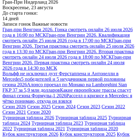
Гран-При Нидерланд 2026
Воскресенье, 23 августа
До старта гонки:
14 дней
Записи гонок
Важные новости
Гран-при Венгрии 2026. Гонка смотреть онлайн 26 июля 2026
года в 16:00 по МСК
Гран-при Венгрии 2026. Квалификация
смотреть онлайн 25 июля 2026 года в 17:00 по МСК
Гран-при
Венгрии 2026. Третья практика смотреть онлайн 25 июля 2026
года в 13:30 по МСК
Гран-при Венгрии 2026. Вторая практика
смотреть онлайн 24 июля 2026 года в 18:00 по МСК
Гран-при
Венгрии 2026. Первая практика смотреть онлайн 24 июля
2026 года в 14:30 по МСК
Вольфф не исключил дуэт Ферстаппена и Антонелли в
Mercedes
5 победителей и 5 неудачников первой половины
сезона 2026
Алонсо проехал по Монако на Lamborghini Sian
FKP 37 за 5,9 млн долларов
Какие европейские трассы спасут
финал сезона Формулы-1 2026
Расселл о кризисе в Mercedes: я
чётко понимаю, откуда он взялся
Сезон 2026
Сезон 2025
Сезон 2024
Сезон 2023
Сезон 2022
Сезон 2021
Сезон 2020
Турнирная таблица 2026
Турнирная таблица 2025
Турнирная
таблица 2024
Турнирная таблица 2023
Турнирная таблица
2022
Турнирная таблица 2021
Турнирная таблица 2020
Кубок конструкторов 2026
Кубок конструкторов 2025
Кубок