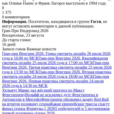
как Оливье Панис и Франк Лагорсе выступали в 1994 году.
0
1 375
0 комментариев
Информация.
Посетители, находящиеся в группе
Гости
, не
могут оставлять комментарии к данной публикации.
Гран-При Нидерланд 2026
Воскресенье, 23 августа
До старта гонки:
16 дней
Записи гонок
Важные новости
Гран-при Венгрии 2026. Гонка смотреть онлайн 26 июля 2026
года в 16:00 по МСК
Гран-при Венгрии 2026. Квалификация
смотреть онлайн 25 июля 2026 года в 17:00 по МСК
Гран-при
Венгрии 2026. Третья практика смотреть онлайн 25 июля 2026
года в 13:30 по МСК
Гран-при Венгрии 2026. Вторая практика
смотреть онлайн 24 июля 2026 года в 18:00 по МСК
Гран-при
Венгрии 2026. Первая практика смотреть онлайн 24 июля
2026 года в 14:30 по МСК
Хельмут Марко дал жёсткий прогноз по Максу
Ферстаппену
Вольфф не исключил дуэт Ферстаппена и
Антонелли в Mercedes
Ферстаппен обозначил задачу Red Bull
на вторую половину сезона
Какие европейские трассы спасут
финал сезона Формулы-1 2026
5 победителей и 5 неудачников
первой половины сезона 2026