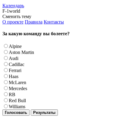
Календарь
F-1world
Сменить тему
О проекте
Правила
Контакты
За какую команду вы болеете?
Alpine
Aston Martin
Audi
Cadillac
Ferrari
Haas
McLaren
Mercedes
RB
Red Bull
Williams
Голосовать
Результаты