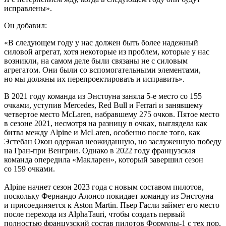
исправлены».
Он добавил:
«В следующем году у нас должен быть более надежный
силовой агрегат, хотя некоторые из проблем, которые у нас
возникли, на самом деле были связаны не с силовым
агрегатом. Они были со вспомогательными элементами,
но мы должны их перепроектировать и исправить».
В 2021 году команда из Энстоуна заняла 5-е место со 155
очками, уступив Mercedes, Red Bull и Ferrari и занявшему
четвертое место McLaren, набравшему 275 очков. Пятое место
в сезоне 2021, несмотря на разницу в очках, выглядела как
битва между Alpine и McLaren, особенно после того, как
Эстебан Окон одержал неожиданную, но заслуженную победу
на Гран-при Венгрии. Однако в 2022 году французская
команда опередила «Макларен», который завершил сезон
со 159 очками.
Alpine начнет сезон 2023 года с новым составом пилотов,
поскольку Фернандо Алонсо покидает команду из Энстоуна
и присоединяется к Aston Martin. Пьер Гасли займет его место
после перехода из AlphaTauri, чтобы создать первый
полностью французский состав пилотов Формулы-1 с тех пор,