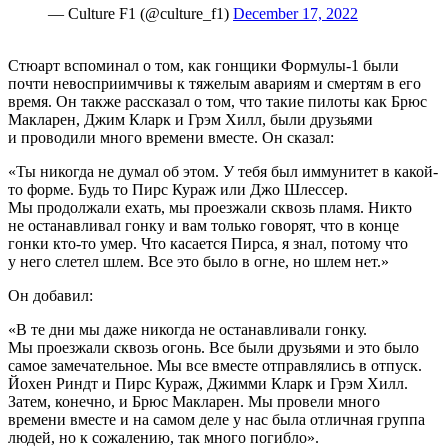
— Culture F1 (@culture_f1)
December 17, 2022
Стюарт вспоминал о том, как гонщики Формулы-1 были
почти невосприимчивы к тяжелым авариям и смертям в его
время. Он также рассказал о том, что такие пилоты как Брюс
Макларен, Джим Кларк и Грэм Хилл, были друзьями
и проводили много времени вместе. Он сказал:
«Ты никогда не думал об этом. У тебя был иммунитет в какой-
то форме. Будь то Пирс Кураж или Джо Шлессер.
Мы продолжали ехать, мы проезжали сквозь пламя. Никто
не останавливал гонку и вам только говорят, что в конце
гонки кто-то умер. Что касается Пирса, я знал, потому что
у него слетел шлем. Все это было в огне, но шлем нет.»
Он добавил:
«В те дни мы даже никогда не останавливали гонку.
Мы проезжали сквозь огонь. Все были друзьями и это было
самое замечательное. Мы все вместе отправлялись в отпуск.
Йохен Риндт и Пирс Кураж, Джимми Кларк и Грэм Хилл.
Затем, конечно, и Брюс Макларен. Мы провели много
времени вместе и на самом деле у нас была отличная группа
людей, но к сожалению, так много погибло».