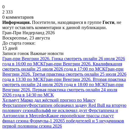
0
2 333
0 комментариев
Информация.
Посетители, находящиеся в группе
Гости
, не
могут оставлять комментарии к данной публикации.
Гран-При Нидерланд 2026
Воскресенье, 23 августа
До старта гонки:
15 дней
Записи гонок
Важные новости
Гран-при Венгрии 2026. Гонка смотреть онлайн 26 июля 2026
года в 16:00 по МСК
Гран-при Венгрии 2026. Квалификация
смотреть онлайн 25 июля 2026 года в 17:00 по МСК
Гран-при
Венгрии 2026. Третья практика смотреть онлайн 25 июля 2026
года в 13:30 по МСК
Гран-при Венгрии 2026. Вторая практика
смотреть онлайн 24 июля 2026 года в 18:00 по МСК
Гран-при
Венгрии 2026. Первая практика смотреть онлайн 24 июля
2026 года в 14:30 по МСК
Хельмут Марко дал жёсткий прогноз по Максу
Ферстаппену
Ферстаппен обозначил задачу Red Bull на вторую
половину сезона
Вольфф не исключил дуэт Ферстаппена и
Антонелли в Mercedes
Какие европейские трассы спасут
финал сезона Формулы-1 2026
5 победителей и 5 неудачников
первой половины сезона 2026