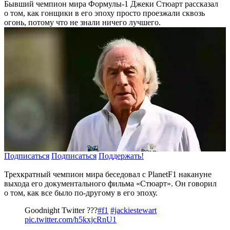
Бывший чемпион мира Формулы-1 Джеки Стюарт рассказал
о том, как гонщики в его эпоху просто проезжали сквозь
огонь, потому что не знали ничего лучшего.
Подписаться
Подписаться
Поддержать!
Трехкратный чемпион мира беседовал с PlanetF1 накануне
выхода его документального фильма «Стюарт». Он говорил
о том, как все было по-другому в его эпоху.
Goodnight Twitter ???
#f1
#jackiestewart
pic.twitter.com/h5kxjcRnU1